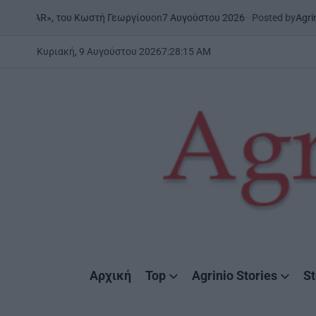
Skip
on
7 Αυγούστου 2026
Posted by
AgrinioStories
ου Κωστή Γεωργίου
ΜΕΣΟΛΌΓ
to
POSTED
IN
content
Κυριακή, 9 Αυγούστου 2026
7
:
28
:
16
AM
AgrinioStories
Αρχική
Top
Agrinio Stories
St