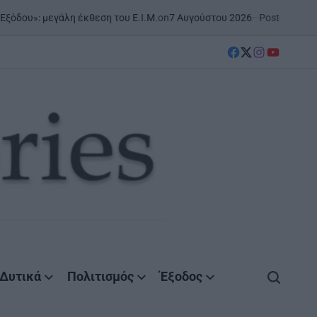
on
7 Αυγούστου 2026
Posted by
AgrinioStories
 έκθεση του Ε.Ι.Μ.
ΣΤΗΝ Α
POSTED
IN
facebook
Twitter
instagram
YouTube
Δυτικά
Πολιτισμός
Έξοδος