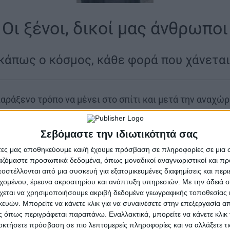
Οι ξένοι, δικοί μας άνθρωποι
κάπως ο κόσμος, κάθε φορά που χάνεται
αράξενο τρόπο να μένει στο σπίτι και μετά την αναχώ
 τρία φοβισμένα συρτάρια, κάτι φακέλους που δεν πετι
οτε απέναντι, να σε κοιτάει εξεταστικά, ψάχνοντας για
Σεβόμαστε την ιδιωτικότητά σας
άξενα. Το σώμα αλλάζει συνήθειες, τα κόκαλα αποκτούν
άτες μας αποθηκεύουμε και/ή έχουμε πρόσβαση σε πληροφορίες σε μια
ργαζόμαστε προσωπικά δεδομένα, όπως μοναδικοί αναγνωριστικοί και 
, ο ύπνος γίνεται δύσκολος, οι γιατροί μιλάνε μια γλ
στέλλονται από μια συσκευή για εξατομικευμένες διαφημίσεις και περ
ρυφά τα πάντα σε αύριο.
εχομένου, έρευνα ακροατηρίου και ανάπτυξη υπηρεσιών.
Με την άδειά σα
χεται να χρησιμοποιήσουμε ακριβή δεδομένα γεωγραφικής τοποθεσίας 
ώθηκες. Το ψυγείο βουίζει αδιάφορα, οι ντομάτες ωρ
ών. Μπορείτε να κάνετε κλικ για να συναινέσετε στην επεξεργασία απ
 χάνεται πίσω από το κομοδίνο κι η ζωή παριστάνει τη
 όπως περιγράφεται παραπάνω. Εναλλακτικά, μπορείτε να κάνετε κλικ γ
ει βόλτες, ψήνει καφέδες, μιλάει για καλοκαίρια – μι
οκτήσετε πρόσβαση σε πιο λεπτομερείς πληροφορίες και να αλλάξετε τι