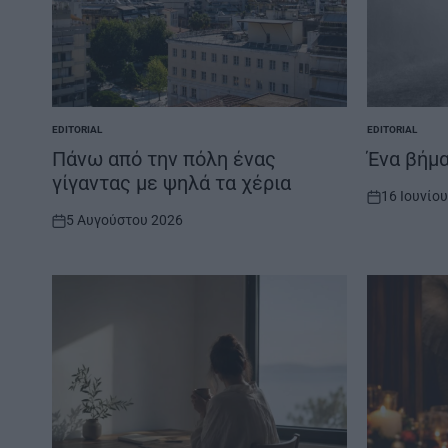
EDITORIAL
EDITORIAL
POSTED
POSTED
IN
IN
Πάνω από την πόλη ένας
Ένα βήμα
γίγαντας με ψηλά τα χέρια
16 Ιουνίο
on
5 Αυγούστου 2026
on