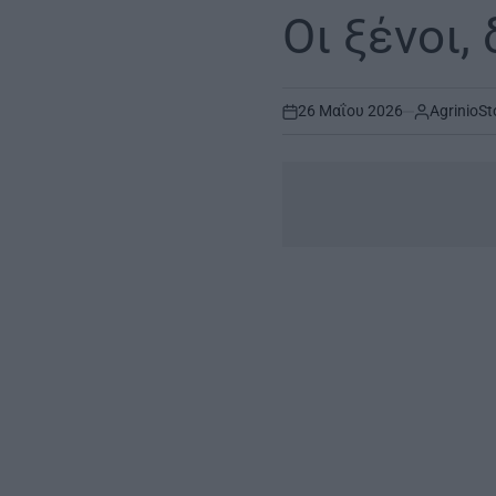
IN
Οι ξένοι,
26 Μαΐου 2026
AgrinioSt
on