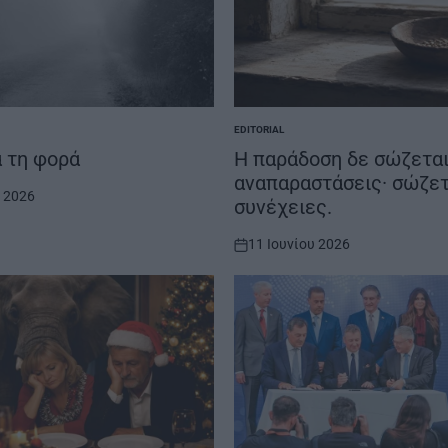
EDITORIAL
POSTED
IN
 τη φορά
Η παράδοση δε σώζεται
αναπαραστάσεις· σώζετ
υ 2026
συνέχειες.
11 Ιουνίου 2026
on