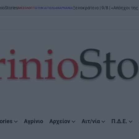
Ξενοκράτειο | 9/8 | «Απόηχοι της Εξόδου»: μεγάλη
ΓΙ
ΣΤΗΝ ΑΙΤΩΛΟΑΚΑΡΝΑΝΊΑ
ories
Αγρίνιο
Αρχείον
Αιτ/νία
Π.Δ.Ε.