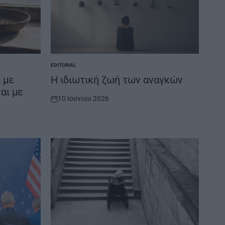
EDITORIAL
POSTED
IN
 με
Η ιδιωτική ζωή των αναγκών
αι με
10 Ιουνίου 2026
on