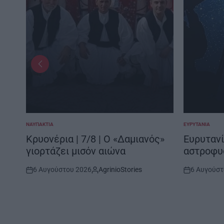
ΝΑΥΠΑΚΤΊΑ
ΕΥΡΥΤΑΝΊΑ
POSTED
POSTED
IN
IN
Κρυονέρια | 7/8 | Ο «Δαμιανός»
Ευρυτανί
γιορτάζει μισόν αιώνα
αστροφυ
6 Αυγούστου 2026
AgrinioStories
6 Αυγούστ
Post
By:
Post
Date
Date