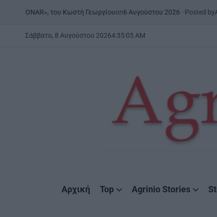
Skip
on
6 Αυγούστου 2026
Posted by
AgrinioS
 | «ONAR», του Κωστή Γεωργίου
to
content
Σάββατο, 8 Αυγούστου 2026
4
:
35
:
06
AM
AgrinioStories
Αρχική
Top
Agrinio Stories
St