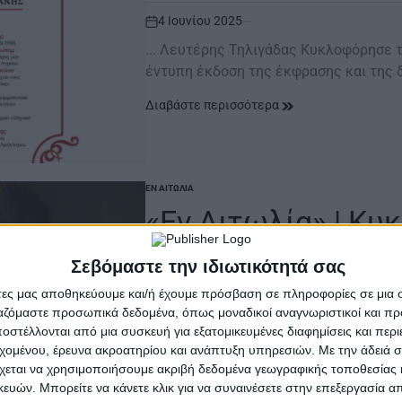
4 Ιουνίου 2025
on
... Λευτέρης Τηλιγάδας Κυκλοφόρησε τ
έντυπη έκδοση της έκφρασης και της 
Διαβάστε περισσότερα
ΕΝ ΑΙΤΩΛΊΑ
POSTED
IN
«Eν Αιτωλία» | Κυ
συνέντευξη του Χ
Σεβόμαστε την ιδιωτικότητά σας
άτες μας αποθηκεύουμε και/ή έχουμε πρόσβαση σε πληροφορίες σε μια
28 Ιανουαρίου 2025
ργαζόμαστε προσωπικά δεδομένα, όπως μοναδικοί αναγνωριστικοί και 
on
στέλλονται από μια συσκευή για εξατομικευμένες διαφημίσεις και περ
. Κυκλοφορεί το 3ο τεύχος – Χειμώνα
εχομένου, έρευνα ακροατηρίου και ανάπτυξη υπηρεσιών.
Με την άδειά σα
ακόμη και σε δύσκολες συνθήκες,…
χεται να χρησιμοποιήσουμε ακριβή δεδομένα γεωγραφικής τοποθεσίας 
ών. Μπορείτε να κάνετε κλικ για να συναινέσετε στην επεξεργασία απ
Διαβάστε περισσότερα