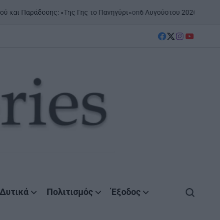
on
6 Αυγούστου 2026
Posted by
Agr
 Παράδοσης: «Της Γης το Πανηγύρι»
facebook
Twitter
instagram
YouTube
Δυτικά
Πολιτισμός
Έξοδος