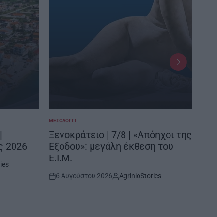
ΜΕΣΟΛΌΓΓΙ
ΞΗΡΟ
POSTED
POSTE
IN
IN
|
Ξενοκράτειο | 7/8 | «Απόηχοι της
Μύτ
ς 2026
Εξόδου»: μεγάλη έκθεση του
χρ
Ε.Ι.Μ.
ies
6 
Post
6 Αυγούστου 2026
AgrinioStories
Date
Post
By:
Date