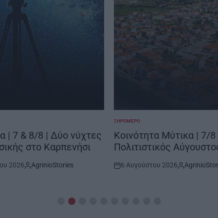
ΞΗΡΟΜΕΡΟ
POSTED
IN
α | 7 & 8/8 | Δύο νύχτες
Κοινότητα Μύτικα | 7/8 
σικής στο Καρπενήσι
Πολιτιστικός Αύγουστο
ου 2026
AgrinioStories
6 Αυγούστου 2026
AgrinioStor
By:
Post
By:
Date