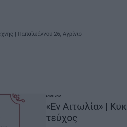
έχνης | Παπαϊωάννου 26, Αγρίνιο
ΕΝ ΑΙΤΩΛΊΑ
POSTED
IN
«Εν Αιτωλία» | Κυ
τεύχος