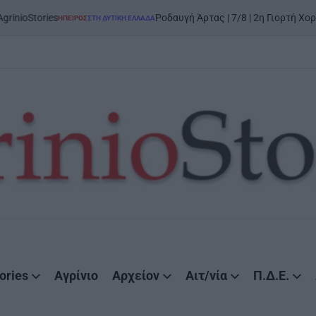
tories
Ροδαυγή Άρτας | 7/8 | 2η Γιορτή Χορού και
ΉΠΕΙΡΟΣ
ΣΤΗ ΔΥΤΙΚΉ ΕΛΛΆΔΑ
POSTED
IN
ories
Αγρίνιο
Αρχείον
Αιτ/νία
Π.Δ.Ε.