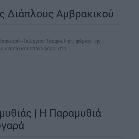
ος Διάπλους Αμβρακικού
ρακικού «Γεώργιος Τσαφούλης» φέρνει την
ορωνησία και επαναφέρει στο…
μυθιάς | Η Παραμυθιά
υγαρά