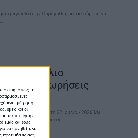
ρά τραγουδά στην Παραμυθιά, με τις πόρτες να
ά…
Στο Συμβούλιο
 και παραχωρήσεις
 συσκευή, όπως τα
προσαρμοσμένες
ιεχόμενο, μέτρηση
ς, εμείς και οι
λιο Αρταίων την Τετάρτη 22 Ιουλίου 2026 Με
και ταυτοποίησης
ξη συνεδριάζει την Τετάρτη…
ό εμάς και τους
ια να αρνηθείτε να
ς προτιμήσεις σας