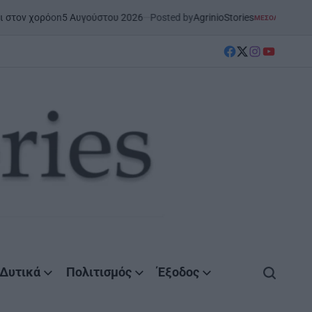
5 Αυγούστου 2026
Posted by
AgrinioStories
ΜΕΣΟΛΌΓΓΙ
ΣΤΗΝ ΑΙΤΩΛΟΑΚΑΡΝΑΝΊ
POSTED
IN
facebook
Twitter
instagram
YouTube
Δυτικά
Πολιτισμός
Έξοδος