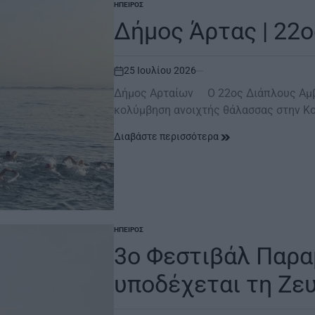
ΉΠΕΙΡΟΣ
POSTED
IN
Δήμος Άρτας | 22
25 Ιουλίου 2026
on
Δήμος Αρταίων Ο 22ος Διάπλους Αμβ
κολύμβηση ανοιχτής θάλασσας στην Κ
Διαβάστε περισσότερα
ΉΠΕΙΡΟΣ
POSTED
IN
3ο Φεστιβάλ Παρα
υποδέχεται τη Ζε