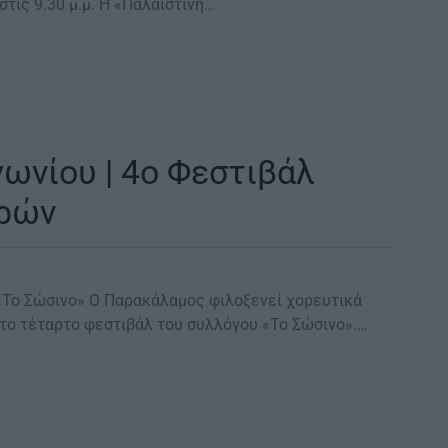
στις 9.30 μ.μ. Η «Παλαιστίνη…
νίου | 4ο Φεστιβάλ
ρών
«Το Σώσινο» Ο Παρακάλαμος φιλοξενεί χορευτικά
το τέταρτο φεστιβάλ του συλλόγου «Το Σώσινο».…