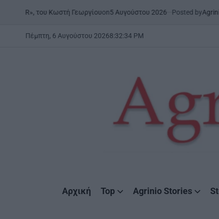
Skip
on
5 Αυγούστου 2026
Posted by
AgrinioStories
του Κωστή Γεωργίου
ΞΗΡΟΜ
to
POSTED
IN
content
Πέμπτη, 6 Αυγούστου 2026
8
:
32
:
35
PM
AgrinioStories
Αρχική
Top
Agrinio Stories
St