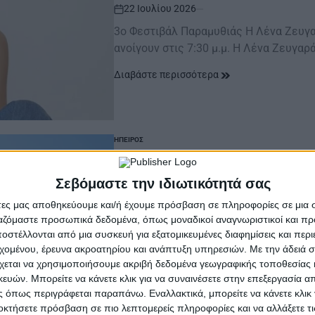
22 Ιουλίου 2026
on
3ο Φεστιβάλ Παραμυθιάς Η Λένα Ζευγα
ανοίγουν στις 7:30 μ.μ. Η Λένα Ζευγαρ
Διαβάστε περισσότερα
ΉΠΕΙΡΟΣ
POSTED
IN
Δήμος Αρταίων | 
Σεβόμαστε την ιδιωτικότητά σας
αντλησιοταμίευση
άτες μας αποθηκεύουμε και/ή έχουμε πρόσβαση σε πληροφορίες σε μια
ργαζόμαστε προσωπικά δεδομένα, όπως μοναδικοί αναγνωριστικοί και 
21 Ιουλίου 2026
στέλλονται από μια συσκευή για εξατομικευμένες διαφημίσεις και περ
on
εχομένου, έρευνα ακροατηρίου και ανάπτυξη υπηρεσιών.
Με την άδειά σα
Επίκαιρα Δεκατρία θέματα στο Συμβού
χεται να χρησιμοποιήσουμε ακριβή δεδομένα γεωγραφικής τοποθεσίας 
δεκατρία θέματα στην ημερήσια διάτα
ών. Μπορείτε να κάνετε κλικ για να συναινέσετε στην επεξεργασία απ
 όπως περιγράφεται παραπάνω. Εναλλακτικά, μπορείτε να κάνετε κλικ γ
Διαβάστε περισσότερα
οκτήσετε πρόσβαση σε πιο λεπτομερείς πληροφορίες και να αλλάξετε τι