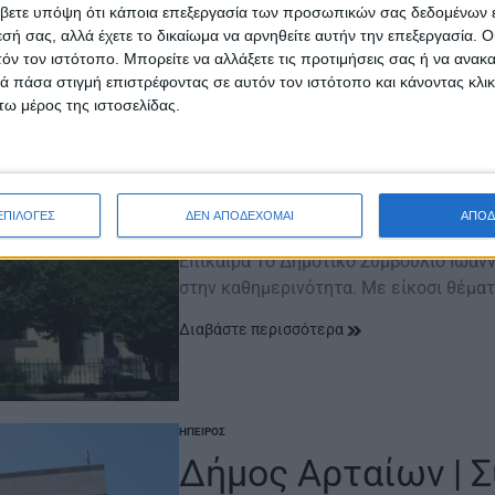
βετε υπόψη ότι κάποια επεξεργασία των προσωπικών σας δεδομένων ε
εσή σας, αλλά έχετε το δικαίωμα να αρνηθείτε αυτήν την επεξεργασία. 
τόν τον ιστότοπο. Μπορείτε να αλλάξετε τις προτιμήσεις σας ή να ανακα
ΕΠΊΚΑΙΡΑ
ΉΠΕΙΡΟΣ
 πάσα στιγμή επιστρέφοντας σε αυτόν τον ιστότοπο και κάνοντας κλι
POSTED
IN
ω μέρος της ιστοσελίδας.
Δήμος Ιωαννιτών |
ίνες
ΕΠΙΛΟΓΕΣ
ΔΕΝ ΑΠΟΔΕΧΟΜΑΙ
ΑΠΟΔ
21 Ιουλίου 2026
on
Επίκαιρα Το Δημοτικό Συμβούλιο Ιωαν
στην καθημερινότητα. Με είκοσι θέματ
Διαβάστε περισσότερα
ΉΠΕΙΡΟΣ
POSTED
IN
Δήμος Αρταίων | Σ