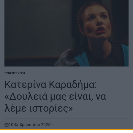
ΣΥΝΕΝΤΕΎΞΕΙΣ
POSTED
IN
Κατερίνα Καραδήμα:
«Δουλειά μας είναι, να
λέμε ιστορίες»
10 Φεβρουαρίου 2025
on