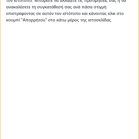
τον ιστότοπο. Μπορείτε να αλλάξετε τις προτιμήσεις σας ή να
POSTED
IN
Βασίλης Αρτίκος | Το
ανακαλέσετε τη συγκατάθεσή σας ανά πάσα στιγμή
επιστρέφοντας σε αυτόν τον ιστότοπο και κάνοντας κλικ στο
βλέμμα των ειδώλων
κουμπί "Απορρήτου" στο κάτω μέρος της ιστοσελίδας.
7 Δεκεμβρίου 2024
on
.... Βασίλης Αρτίκος Το βλέμμα των ειδώλων «Το
μεγαλύτερο πρόβλημα όχι μόνο για την τέχνη της
φωτογραφίας, αλλά και για…
Διαβάστε περισσότερα