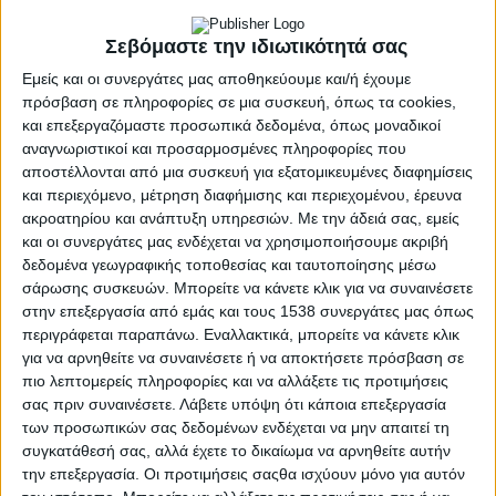
. Οι άνθρωποι που συνάντησα – του Λευτέρη Τηλιγάδα –
Κατερίνα Καραδήμα «Δουλειά μας είναι, να λέμε
Σεβόμαστε την ιδιωτικότητά σας
ιστορίες» Γεννήθηκε στο…
Εμείς και οι συνεργάτες μας αποθηκεύουμε και/ή έχουμε
Διαβάστε περισσότερα
πρόσβαση σε πληροφορίες σε μια συσκευή, όπως τα cookies,
και επεξεργαζόμαστε προσωπικά δεδομένα, όπως μοναδικοί
αναγνωριστικοί και προσαρμοσμένες πληροφορίες που
αποστέλλονται από μια συσκευή για εξατομικευμένες διαφημίσεις
και περιεχόμενο, μέτρηση διαφήμισης και περιεχομένου, έρευνα
ακροατηρίου και ανάπτυξη υπηρεσιών.
Με την άδειά σας, εμείς
και οι συνεργάτες μας ενδέχεται να χρησιμοποιήσουμε ακριβή
δεδομένα γεωγραφικής τοποθεσίας και ταυτοποίησης μέσω
σάρωσης συσκευών. Μπορείτε να κάνετε κλικ για να συναινέσετε
στην επεξεργασία από εμάς και τους 1538 συνεργάτες μας όπως
περιγράφεται παραπάνω. Εναλλακτικά, μπορείτε να κάνετε κλικ
για να αρνηθείτε να συναινέσετε ή να αποκτήσετε πρόσβαση σε
πιο λεπτομερείς πληροφορίες και να αλλάξετε τις προτιμήσεις
σας πριν συναινέσετε.
Λάβετε υπόψη ότι κάποια επεξεργασία
των προσωπικών σας δεδομένων ενδέχεται να μην απαιτεί τη
συγκατάθεσή σας, αλλά έχετε το δικαίωμα να αρνηθείτε αυτήν
την επεξεργασία. Οι προτιμήσεις σαςθα ισχύουν μόνο για αυτόν
ΣΥΝΕΝΤΕΎΞΕΙΣ