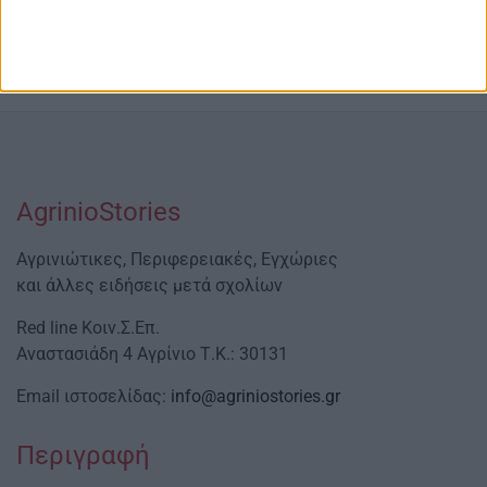
AgrinioStories
Αγρινιώτικες, Περιφερειακές, Εγχώριες
και άλλες ειδήσεις μετά σχολίων
Red line Κοιν.Σ.Επ.
Αναστασιάδη 4 Αγρίνιο Τ.Κ.: 30131
Email ιστοσελίδας:
info@agriniostories.gr
Περιγραφή