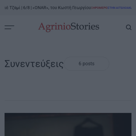
Skip
ιέ Τζαμί | 6/8 | «ONAR», του Κωστή Γεωργίου
ΞΗΡΟΜΕΡΟ
ΣΤΗΝ ΑΙΤΩΛΟΑΚΑΡΝΑΝ
to
POSTED
IN
content
AgrinioStories
Συνεντεύξεις
6 posts