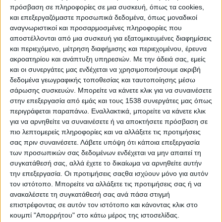
Κέδρος), συμφωνήσαμε να κάνουμε μια κουβέντα
πρόσβαση σε πληροφορίες σε μια συσκευή, όπως τα cookies,
όχι μόνο για την παράσταση, αλλά και για όλη τη
και επεξεργαζόμαστε προσωπικά δεδομένα, όπως μοναδικοί
λειτουργία του «Μικρού Θεάτρου» από το 2009
αναγνωριστικοί και προσαρμοσμένες πληροφορίες που
αποστέλλονται από μια συσκευή για εξατομικευμένες διαφημίσεις
μέχρι σήμερα. Να υπογραμμίσω, ότι η κουβέντα
και περιεχόμενο, μέτρηση διαφήμισης και περιεχομένου, έρευνα
μας θα μπορούσε να ήταν διπλάσια σε έκταση. Η
ακροατηρίου και ανάπτυξη υπηρεσιών.
Με την άδειά σας, εμείς
«οικονομία» όμως μιας ανάρτησης του διαδικτύου,
και οι συνεργάτες μας ενδέχεται να χρησιμοποιήσουμε ακριβή
αλλά και οι απαιτήσεις της καθημερινότητας δεν
δεδομένα γεωγραφικής τοποθεσίας και ταυτοποίησης μέσω
σάρωσης συσκευών. Μπορείτε να κάνετε κλικ για να συναινέσετε
μας το επέτρεψε. Εδώ είμαστε όμως και ευκαιρίες
στην επεξεργασία από εμάς και τους 1538 συνεργάτες μας όπως
θα μας δοθούν αρκετές για τη συνέχισή της, αφού
περιγράφεται παραπάνω. Εναλλακτικά, μπορείτε να κάνετε κλικ
η Κατερίνα φροντίζει πάντα να «στήνει» ιστορίες
για να αρνηθείτε να συναινέσετε ή να αποκτήσετε πρόσβαση σε
πιο λεπτομερείς πληροφορίες και να αλλάξετε τις προτιμήσεις
που αγγίζουν βαθιά.
σας πριν συναινέσετε.
Λάβετε υπόψη ότι κάποια επεξεργασία
των προσωπικών σας δεδομένων ενδέχεται να μην απαιτεί τη
συγκατάθεσή σας, αλλά έχετε το δικαίωμα να αρνηθείτε αυτήν
την επεξεργασία. Οι προτιμήσεις σαςθα ισχύουν μόνο για αυτόν
τον ιστότοπο. Μπορείτε να αλλάξετε τις προτιμήσεις σας ή να
ανακαλέσετε τη συγκατάθεσή σας ανά πάσα στιγμή
επιστρέφοντας σε αυτόν τον ιστότοπο και κάνοντας κλικ στο
κουμπί "Απορρήτου" στο κάτω μέρος της ιστοσελίδας.