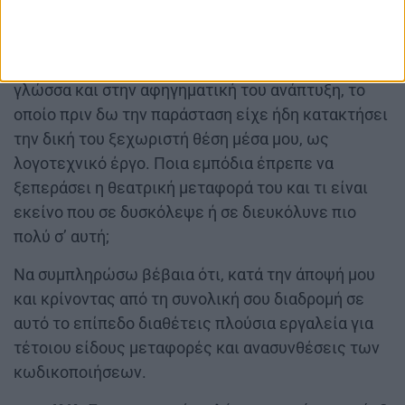
συγκλονιστικού για πολλούς λόγους διηγήματος
του Κώστα Μπαρμπάτση με τον τίτλο «Λυκοχαβιά».
Ένα διήγημα με πολλές ιδιαιτερότητες και στη
γλώσσα και στην αφηγηματική του ανάπτυξη, το
οποίο πριν δω την παράσταση είχε ήδη κατακτήσει
την δική του ξεχωριστή θέση μέσα μου, ως
λογοτεχνικό έργο. Ποια εμπόδια έπρεπε να
ξεπεράσει η θεατρική μεταφορά του και τι είναι
εκείνο που σε δυσκόλεψε ή σε διευκόλυνε πιο
πολύ σ’ αυτή;
Να συμπληρώσω βέβαια ότι, κατά την άποψή μου
και κρίνοντας από τη συνολική σου διαδρομή σε
αυτό το επίπεδο διαθέτεις πλούσια εργαλεία για
τέτοιου είδους μεταφορές και ανασυνθέσεις των
κωδικοποιήσεων.