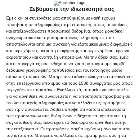
Σεβόμαστε την ιδιωτικότητά σας
Εμείς και οι συνεργάτες μας αποθηκεύουμε και/ή έχουμε
πρόσβαση σε πληροφορίες σε μια συσκευή, όπως τα cookies,
και επεξεργαζόμαστε προσωπικά δεδομένα, όπως μοναδικοί
αναγνωριστικοί και προσαρμοσμένες πληροφορίες που
αποστέλλονται από μια συσκευή για εξατομικευμένες διαφημίσεις
και περιεχόμενο, μέτρηση διαφήμισης και περιεχομένου, έρευνα
ακροατηρίου και ανάπτυξη υπηρεσιών.
Με την άδειά σας, εμείς
και οι συνεργάτες μας ενδέχεται να χρησιμοποιήσουμε ακριβή
δεδομένα γεωγραφικής τοποθεσίας και ταυτοποίησης μέσω
σάρωσης συσκευών. Μπορείτε να κάνετε κλικ για να συναινέσετε
στην επεξεργασία από εμάς και τους 1538 συνεργάτες μας όπως
περιγράφεται παραπάνω. Εναλλακτικά, μπορείτε να κάνετε κλικ
ΉΠΕΙΡΟΣ
ΣΤΗ ΔΥΤΙΚΉ ΕΛΛΆΔΑ
POSTED
για να αρνηθείτε να συναινέσετε ή να αποκτήσετε πρόσβαση σε
IN
Δολιανά Πωγωνίου | 10/8
πιο λεπτομερείς πληροφορίες και να αλλάξετε τις προτιμήσεις
σας πριν συναινέσετε.
Λάβετε υπόψη ότι κάποια επεξεργασία
– 16/8 | Δολιανίτικες
των προσωπικών σας δεδομένων ενδέχεται να μην απαιτεί τη
συγκατάθεσή σας, αλλά έχετε το δικαίωμα να αρνηθείτε αυτήν
Αγκαλιές
την επεξεργασία. Οι προτιμήσεις σαςθα ισχύουν μόνο για αυτόν
τον ιστότοπο. Μπορείτε να αλλάξετε τις προτιμήσεις σας ή να