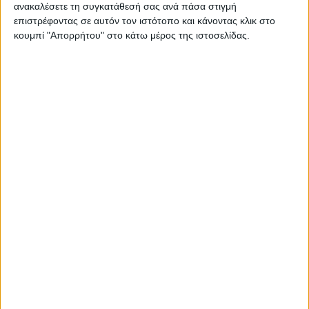
ανακαλέσετε τη συγκατάθεσή σας ανά πάσα στιγμή
9 Αυγούστου 2026
on
επιστρέφοντας σε αυτόν τον ιστότοπο και κάνοντας κλικ στο
Πολιτιστικός Περιβαλλοντικός Σύλλογος «Ο Γεννάδιος»
κουμπί "Απορρήτου" στο κάτω μέρος της ιστοσελίδας.
Παιδιά, ηλικιωμένοι και χωριανοί μοιράζονται φέτος
τέσσερις βραδιές πολιτισμού, φροντίδας, παράδοσης και
ζωντανής κοινότητας μαζί.…
Διαβάστε περισσότερα