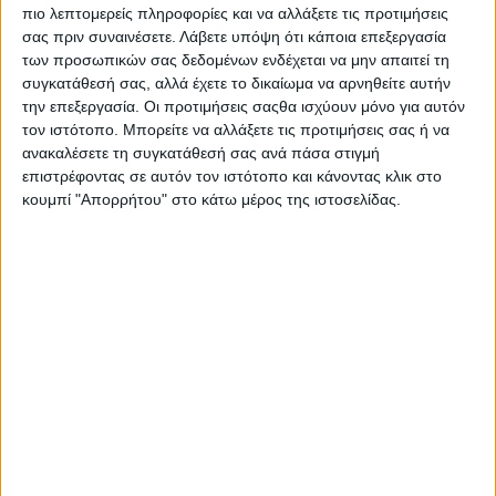
πιο λεπτομερείς πληροφορίες και να αλλάξετε τις προτιμήσεις
να μην χρειάζεται να συμπληρώσετε τα στοιχεία σας
σας πριν συναινέσετε.
Λάβετε υπόψη ότι κάποια επεξεργασία
πάλι όταν αφήσετε ένα άλλο σχόλιο. Αυτά τα cookies θα
των προσωπικών σας δεδομένων ενδέχεται να μην απαιτεί τη
διαρκέσουν για ένα έτος.
συγκατάθεσή σας, αλλά έχετε το δικαίωμα να αρνηθείτε αυτήν
την επεξεργασία. Οι προτιμήσεις σαςθα ισχύουν μόνο για αυτόν
Ενσωματωμένο περιεχόμενο από
τον ιστότοπο. Μπορείτε να αλλάξετε τις προτιμήσεις σας ή να
ανακαλέσετε τη συγκατάθεσή σας ανά πάσα στιγμή
άλλους ιστότοπους
επιστρέφοντας σε αυτόν τον ιστότοπο και κάνοντας κλικ στο
κουμπί "Απορρήτου" στο κάτω μέρος της ιστοσελίδας.
Τα άρθρα σε αυτόν τον ιστότοπο ενδέχεται να
περιλαμβάνουν ενσωματωμένο περιεχόμενο (π.χ.
βίντεο, εικόνες, άρθρα κ.λπ.). Το ενσωματωμένο
περιεχόμενο από άλλους ιστότοπους συμπεριφέρεται
με τον ίδιο ακριβώς τρόπο όπως και αν ο επισκέπτης
επισκέφθηκε τον άλλο ιστότοπο.
Αυτοί οι ιστότοποι ενδέχεται να συλλέγουν δεδομένα
για εσάς, χρησιμοποιούν cookies, ενσωματώνουν
επιπλέον παρακολούθηση τρίτου μέρους και να
παρακολουθούν την αλληλεπίδρασή σας με αυτό το
περιλαμβανόμενο περιεχόμενο, συμπεριλαμβανομένης