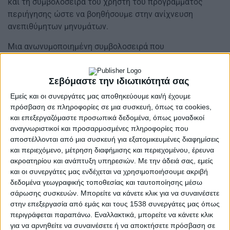
και τη συμβολοσειρά του χρήστη του προγράμματος
περιήγησης ώστε να βοηθήσουμε στην ανίχνευση
ανεπιθύμητων μηνυμάτων.
Μια ανωνυμοποιημένη συμβολοσειρά που
δημιουργήθηκε από τη διεύθυνση ηλεκτρονικού
ταχυδρομείου σας (επίσης αποκαλούμενη “hash”)
Σεβόμαστε την ιδιωτικότητά σας
ενδέχεται να παρασχεθεί στην υπηρεσία Gravatar για να
δει αν τη χρησιμοποιείτε. Η πολιτική απορρήτου της
Εμείς και οι συνεργάτες μας αποθηκεύουμε και/ή έχουμε
πρόσβαση σε πληροφορίες σε μια συσκευή, όπως τα cookies,
υπηρεσίας Gravatar διατίθεται εδώ:
και επεξεργαζόμαστε προσωπικά δεδομένα, όπως μοναδικοί
https://automattic.com/privacy/. Μετά την έγκριση του
αναγνωριστικοί και προσαρμοσμένες πληροφορίες που
σχολίου σας, η εικόνα του προφίλ σας είναι ορατή στο
αποστέλλονται από μια συσκευή για εξατομικευμένες διαφημίσεις
κοινό μέσα στο πλαίσιο του σχολίου σας.
και περιεχόμενο, μέτρηση διαφήμισης και περιεχομένου, έρευνα
ακροατηρίου και ανάπτυξη υπηρεσιών.
Με την άδειά σας, εμείς
Cookies
και οι συνεργάτες μας ενδέχεται να χρησιμοποιήσουμε ακριβή
δεδομένα γεωγραφικής τοποθεσίας και ταυτοποίησης μέσω
Αν αφήσετε ένα σχόλιο στον ιστότοπό μας, μπορείτε να
σάρωσης συσκευών. Μπορείτε να κάνετε κλικ για να συναινέσετε
επιλέξετε να αποθηκεύσετε το όνομα, τη διεύθυνση
στην επεξεργασία από εμάς και τους 1538 συνεργάτες μας όπως
περιγράφεται παραπάνω. Εναλλακτικά, μπορείτε να κάνετε κλικ
ηλεκτρονικού ταχυδρομείου και τον ιστότοπό σας σε
για να αρνηθείτε να συναινέσετε ή να αποκτήσετε πρόσβαση σε
cookies. Αυτά είναι για την δική σας ευκολία, έτσι ώστε