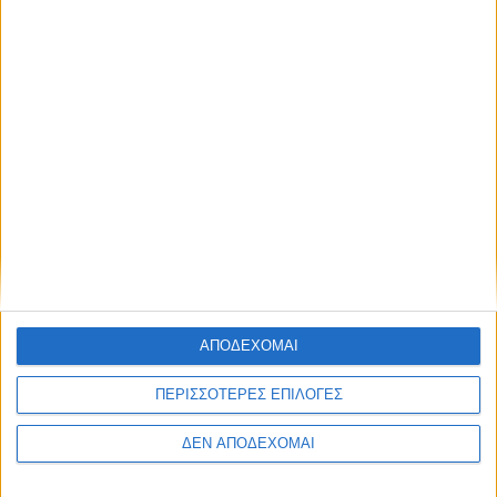
χρήστη τους). Οι διαχειριστές του παρόντος ιστότοπου
μπορεί επίσης να βλέπουν και να επεξεργάζονται αυτές
τις πληροφορίες.
Που θα σταλούν τα δεδομένα σας
Τα σχόλια επισκεπτών ενδέχεται να ελέγχονται μέσω
ενός αυτοματοποιημένου συστήματος ανεπιθύμητης
αλληλογραφίας.
ΑΠΟΔΕΧΟΜΑΙ
ΠΕΡΙΣΣΟΤΕΡΕΣ ΕΠΙΛΟΓΕΣ
ΔΕΝ ΑΠΟΔΕΧΟΜΑΙ