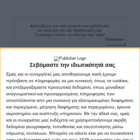
Σεβόμαστε την ιδιωτικότητά σας
Η εκδήλωση πραγματοποιείται σε συνεργασία με
Εμείς και οι συνεργάτες μας αποθηκεύουμε και/ή έχουμε
τη Διεύθυνση Κοινωνικής Προστασίας και
πρόσβαση σε πληροφορίες σε μια συσκευή, όπως τα cookies,
Δημόσιας Υγείας του Δήμου Αγρινίου, με την
και επεξεργαζόμαστε προσωπικά δεδομένα, όπως μοναδικοί
αναγνωριστικοί και προσαρμοσμένες πληροφορίες που
υποστήριξη της Περιφέρειας Δυτικής Ελλάδας,
αποστέλλονται από μια συσκευή για εξατομικευμένες διαφημίσεις
ενώ τελεί υπό την αιγίδα του Δήμου Αγρινίου και
και περιεχόμενο, μέτρηση διαφήμισης και περιεχομένου, έρευνα
του Δήμου Ιερής Πόλης Μεσολογγίου.
ακροατηρίου και ανάπτυξη υπηρεσιών.
Με την άδειά σας, εμείς
και οι συνεργάτες μας ενδέχεται να χρησιμοποιήσουμε ακριβή
Η βραδιά θα ξεκινήσει στις 7:00 μ.μ. με την
δεδομένα γεωγραφικής τοποθεσίας και ταυτοποίησης μέσω
προσέλευση του κοινού και στις 7:15 μ.μ. θα
σάρωσης συσκευών. Μπορείτε να κάνετε κλικ για να συναινέσετε
στην επεξεργασία από εμάς και τους 1538 συνεργάτες μας όπως