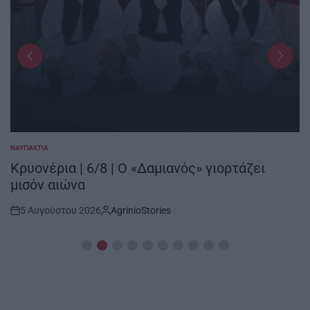
ΝΑΥΠΑΚΤΊΑ
POSTED
IN
Κρυονέρια | 6/8 | Ο «Δαμιανός» γιορτάζει
μισόν αιώνα
5 Αυγούστου 2026
AgrinioStories
Post
By:
Date