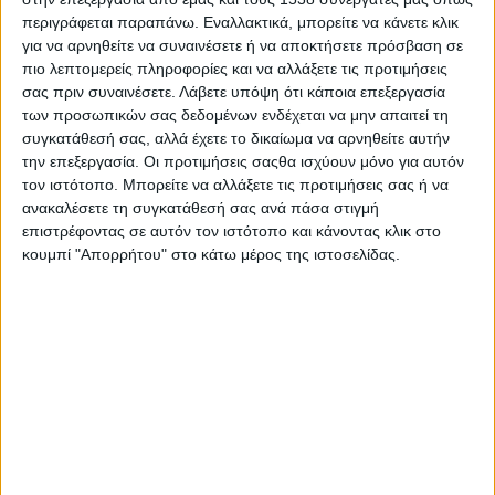
ακολουθήσουν οι χαιρετισμοί των διοργανωτών
περιγράφεται παραπάνω. Εναλλακτικά, μπορείτε να κάνετε κλικ
και των επισήμων.
για να αρνηθείτε να συναινέσετε ή να αποκτήσετε πρόσβαση σε
πιο λεπτομερείς πληροφορίες και να αλλάξετε τις προτιμήσεις
Στις 7:30 μ.μ. ο συγγραφέας και ερευνητής της
σας πριν συναινέσετε.
Λάβετε υπόψη ότι κάποια επεξεργασία
νεότερης ελληνικής ιστορίας Ιωάννης Κατσαβός
των προσωπικών σας δεδομένων ενδέχεται να μην απαιτεί τη
συγκατάθεσή σας, αλλά έχετε το δικαίωμα να αρνηθείτε αυτήν
θα αναπτύξει το θέμα «Υγειονομική Κατάσταση και
την επεξεργασία. Οι προτιμήσεις σαςθα ισχύουν μόνο για αυτόν
οι Συνθήκες Υγιεινής κατά τις Πολιορκίες του
τον ιστότοπο. Μπορείτε να αλλάξετε τις προτιμήσεις σας ή να
Μεσολογγίου». Πρόκειται για μια διάσταση του
ανακαλέσετε τη συγκατάθεσή σας ανά πάσα στιγμή
Αγώνα που συχνά παραμένει στη σκιά των
επιστρέφοντας σε αυτόν τον ιστότοπο και κάνοντας κλικ στο
κουμπί "Απορρήτου" στο κάτω μέρος της ιστοσελίδας.
στρατιωτικών γεγονότων, παρότι οι επιδημίες, η
έλλειψη φαρμάκων, το μολυσμένο νερό και η
ακραία υποσιτιστική κρίση καθόρισαν την
καθημερινότητα των πολιορκημένων.
Στις 7:50 μ.μ. ο ιατρός και αξιωματικός του
Πολεμικού Ναυτικού Ιωάννης Δώδος θα
παρουσιάσει την εισήγηση «Υγειονομικά στην
Εποχή της Επανάστασης του 1821». Μέσα από αυτή