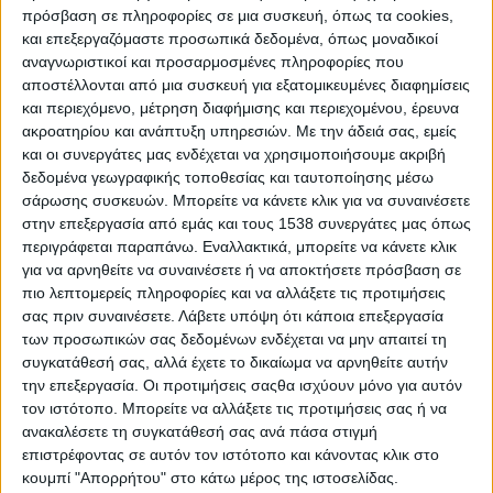
ευελπιστώντας σε τουρκική βοήθεια. Οι
πρόσβαση σε πληροφορίες σε μια συσκευή, όπως τα cookies,
Λήμνιοι, μόλις είδαν τον Ελληνικό στόλο έξω
και επεξεργαζόμαστε προσωπικά δεδομένα, όπως μοναδικοί
από το Κάστρο, άρχισαν να πανηγυρίζουν,
αναγνωριστικοί και προσαρμοσμένες πληροφορίες που
αποστέλλονται από μια συσκευή για εξατομικευμένες διαφημίσεις
μπήκαν σε βάρκες και έσπευσαν να
και περιεχόμενο, μέτρηση διαφήμισης και περιεχομένου, έρευνα
υποδεχτούν το στόλο.
ακροατηρίου και ανάπτυξη υπηρεσιών.
Με την άδειά σας, εμείς
και οι συνεργάτες μας ενδέχεται να χρησιμοποιήσουμε ακριβή
Στις 8 Οκτωβρίου 1912 πεντακόσιοι άνδρες
δεδομένα γεωγραφικής τοποθεσίας και ταυτοποίησης μέσω
με αρχηγό τον Συνταγματάρχη Κονταράτο
σάρωσης συσκευών. Μπορείτε να κάνετε κλικ για να συναινέσετε
στην επεξεργασία από εμάς και τους 1538 συνεργάτες μας όπως
αποβιβάζεται στο νησί στη θέση Μεγάλα
περιγράφεται παραπάνω. Εναλλακτικά, μπορείτε να κάνετε κλικ
Βράχια κοντά στα Λέρα (σημ. Άγιος
για να αρνηθείτε να συναινέσετε ή να αποκτήσετε πρόσβαση σε
Δημήτριος) και κατέλαβε το κάστρο της
πιο λεπτομερείς πληροφορίες και να αλλάξετε τις προτιμήσεις
Λήμνου (Μύρινα). Οι Τούρκοι δεν
σας πριν συναινέσετε.
Λάβετε υπόψη ότι κάποια επεξεργασία
των προσωπικών σας δεδομένων ενδέχεται να μην απαιτεί τη
αντιστάθηκαν σθεναρά. Όλη η επιχείρηση
συγκατάθεσή σας, αλλά έχετε το δικαίωμα να αρνηθείτε αυτήν
ήταν αναίμακτη. Στο Κάστρο έγινε επίσημη
την επεξεργασία. Οι προτιμήσεις σαςθα ισχύουν μόνο για αυτόν
έπαρση της Ελληνικής σημαίας. Η Τουρκική
τον ιστότοπο. Μπορείτε να αλλάξετε τις προτιμήσεις σας ή να
ανακαλέσετε τη συγκατάθεσή σας ανά πάσα στιγμή
φρουρά που αριθμούσε περίπου 50 άνδρες
επιστρέφοντας σε αυτόν τον ιστότοπο και κάνοντας κλικ στο
παραδόθηκε. Ο Κουντουριώτης «κήρυξε» το
κουμπί "Απορρήτου" στο κάτω μέρος της ιστοσελίδας.