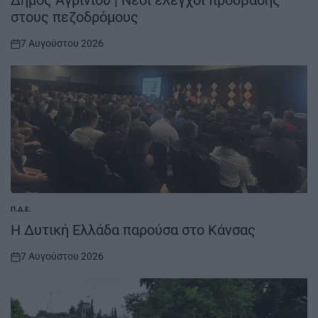
Δήμος Αγρινίου | Νέοι έλεγχοι πρόσβασης
στους πεζοδρόμους
7 Αυγούστου 2026
on
Π.Δ.Ε.
POSTED
IN
H Δυτική Ελλάδα παρούσα στο Κάνσας
7 Αυγούστου 2026
on