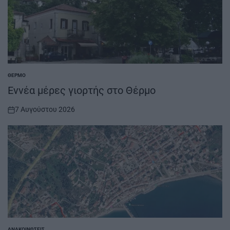
ΘΈΡΜΟ
POSTED
IN
Εννέα μέρες γιορτής στο Θέρμο
7 Αυγούστου 2026
on
ΑΝΑΚΟΙΝΏΣΕΙΣ