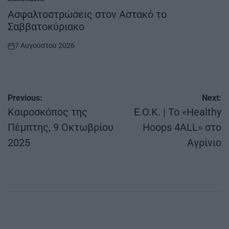
POSTED
IN
Ασφαλτοστρώσεις στον Αστακό το
Σαββατοκύριακο
7 Αυγούστου 2026
on
Πλοήγηση
Previous:
Next:
άρθρων
Καιροσκόπος της
E.O.K. | Το «Healthy
Πέμπτης, 9 Οκτωβρίου
Hoops 4ALL» στο
2025
Αγρίνιο