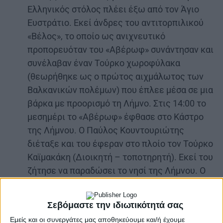
Ελληνικός στόλος πλέει έξω από τον Άγιο
Ευστράτιο. Εκεί άνδρες του αντιτορπιλικού
«Βέλος», το οποίο ως ανιχνευτικό
προπορευόταν του «Αβέρωφ» συνάντησαν και
συνέλαβαν έναν Τούρκο χωροφύλακα
(θεωρήθηκε ως ο πρώτος αιχμάλωτος των
Βαλκανικών πολέμων) που έπλεε μέσα σε μια
βάρκα με προορισμό τη Λήμνο. Στις 14:00 το
μεσημέρι το «Αβέρωφ» έφθασε στο Κάστρο
της Λήμνου. Ο Παύλος Κουντουριώτης
διέταξε και του έφεραν στο πλοίο τον Τούρκο
Καϊμακάκη (Διοικητή – τοποτηρητή). Εκεί του
ζήτησε να παραδώσει το νησί της Λήμνου. Ο
Τούρκος Καϊμακάμης του απάντησε ότι
αγνοούσε την κήρυξη του πολέμου,
Σεβόμαστε την ιδιωτικότητά σας
προσπαθώντας να κερδίσει χρόνο,
Εμείς και οι συνεργάτες μας αποθηκεύουμε και/ή έχουμε