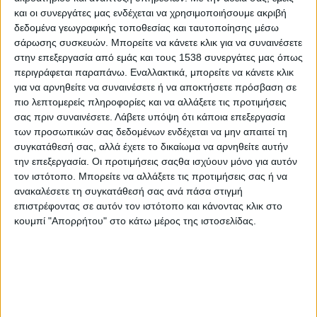
στην ημερήσια διάταξη την έγκριση του
και οι συνεργάτες μας ενδέχεται να χρησιμοποιήσουμε ακριβή
«Περιφερειακού Προγράμματος Ανάπτυξης της
δεδομένα γεωγραφικής τοποθεσίας και ταυτοποίησης μέσω
Περιφέρειας Δυτικής Ελλάδας για την περίοδο
σάρωσης συσκευών. Μπορείτε να κάνετε κλικ για να συναινέσετε
στην επεξεργασία από εμάς και τους 1538 συνεργάτες μας όπως
2026–2030», ενός κομβικού κειμένου που
περιγράφεται παραπάνω. Εναλλακτικά, μπορείτε να κάνετε κλικ
καθορίζει τον αναπτυξιακό σχεδιασμό της
για να αρνηθείτε να συναινέσετε ή να αποκτήσετε πρόσβαση σε
επόμενης πενταετίας.
πιο λεπτομερείς πληροφορίες και να αλλάξετε τις προτιμήσεις
σας πριν συναινέσετε.
Λάβετε υπόψη ότι κάποια επεξεργασία
Αμέσως μετά, στις 4:00 μ.μ., θα ακολουθήσει η 6η
των προσωπικών σας δεδομένων ενδέχεται να μην απαιτεί τη
συγκατάθεσή σας, αλλά έχετε το δικαίωμα να αρνηθείτε αυτήν
ειδική συνεδρίαση λογοδοσίας.
την επεξεργασία. Οι προτιμήσεις σαςθα ισχύουν μόνο για αυτόν
τον ιστότοπο. Μπορείτε να αλλάξετε τις προτιμήσεις σας ή να
ανακαλέσετε τη συγκατάθεσή σας ανά πάσα στιγμή
επιστρέφοντας σε αυτόν τον ιστότοπο και κάνοντας κλικ στο
κουμπί "Απορρήτου" στο κάτω μέρος της ιστοσελίδας.
Οι συνεδριάσεις θα διεξαχθούν στην αίθουσα του