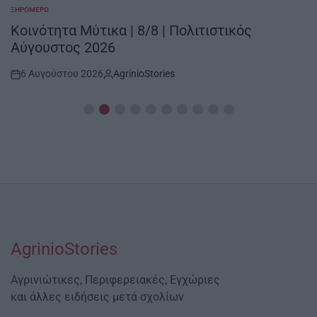
ΞΗΡΟΜΕΡΟ
POSTED
IN
Κοινότητα Μύτικα | 8/8 | Πολιτιστικός
Αύγουστος 2026
6 Αυγούστου 2026
AgrinioStories
Post
By:
Date
AgrinioStories
Αγρινιώτικες, Περιφερειακές, Εγχώριες
και άλλες ειδήσεις μετά σχολίων