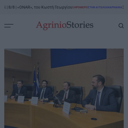
Skip
 8/8 | «ONAR», του Κωστή Γεωργίου
Ξηρόμερ
ΞΗΡΟΜΕΡΟ
ΣΤΗΝ ΑΙΤΩΛΟΑΚΑΡΝΑΝΊΑ
to
POSTED
IN
content
AgrinioStories