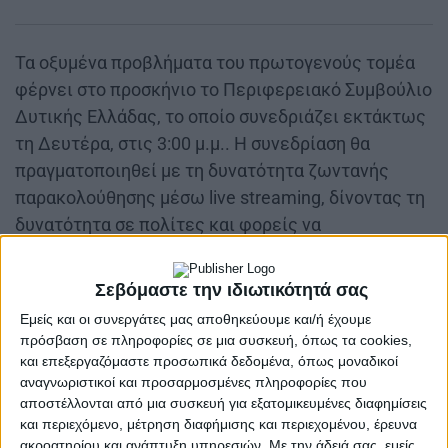
Τα οξυμένα προβλήματα του πρωτογενούς τομέα
φέρνει στο προσκήνιο το Περιφερειακό Συμβούλιο
Δυτικής Ελλάδας, το οποίο συνεδριάζει εκτάκτως
τη Δευτέρα, στις 3:00 μ.μ.. Η συνεδρίαση θα
πραγματοποιηθεί με τη δυνατότητα ζωντανής
παρακολούθησης μέσω live streaming, δίνοντας τη
δυνατότητα σε πολίτες και φορείς να
παρακολουθήσουν τις τοποθετήσεις και τη
συζήτηση σε πραγματικό χρόνο.
Σεβόμαστε την ιδιωτικότητά σας
Ο κύκλος των συνεδριάσεων συνεχίζεται την
Εμείς και οι συνεργάτες μας αποθηκεύουμε και/ή έχουμε
πρόσβαση σε πληροφορίες σε μια συσκευή, όπως τα cookies,
Τρίτη 16 Δεκεμβρίου 2025, με το Σώμα να
και επεξεργαζόμαστε προσωπικά δεδομένα, όπως μοναδικοί
συνέρχεται σε διαδοχικές διαδικασίες. Στις 15:30
αναγνωριστικοί και προσαρμοσμένες πληροφορίες που
θα πραγματοποιηθεί η 24η τακτική συνεδρίαση του
αποστέλλονται από μια συσκευή για εξατομικευμένες διαφημίσεις
και περιεχόμενο, μέτρηση διαφήμισης και περιεχομένου, έρευνα
Περιφερειακού Συμβουλίου, με μοναδικό θέμα
ακροατηρίου και ανάπτυξη υπηρεσιών.
Με την άδειά σας, εμείς