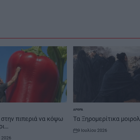
ΆΡΘΡΑ
POSTED
IN
στην πιπεριά να κόψω
Τα Ξηρομερίτικα μοιρολ
ρι…
9 Ιουλίου 2026
on
υ 2026