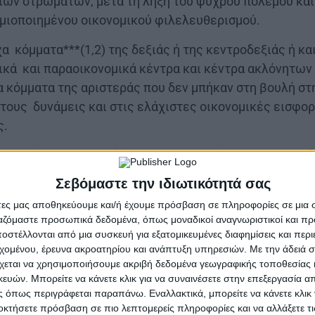
αίων στρωμάτων, μετά τη λήξη του ψυχρού πολέμου κα
σμιοποιημένου οικονομικού φιλελευθερισμού.
α κόμματα***(1,2) της δεξιάς ή της κεντροδεξιάς ή κα
μικά και παραοικονομικά κέντρα και κέντρα ακλόνητω
α κόμματα της αριστεράς που δεν μπήκαν στη βουλή στ
τους δυνάμεις και στις ελάχιστες οικονομικές εισφο
ς.
και κάποιες οργανώσεις της αριστεράς που κατ’ αρχή
 μπορούν ωστόσο να ξεφύγουν από τα μικροσυμφέροντα
Σεβόμαστε την ιδιωτικότητά σας
ίο που οι όποιες συνεργασίες τους αν δεν έχουν λεόν
άτες μας αποθηκεύουμε και/ή έχουμε πρόσβαση σε πληροφορίες σε μια
στην πράξη. Ταπεινά ελατήρια που σε καμία περίπτωσ
ργαζόμαστε προσωπικά δεδομένα, όπως μοναδικοί αναγνωριστικοί και 
ι ουσιαστική πολιτική αλληλεγγύη.
στέλλονται από μια συσκευή για εξατομικευμένες διαφημίσεις και περ
εχομένου, έρευνα ακροατηρίου και ανάπτυξη υπηρεσιών.
Με την άδειά σα
 κάποιοι ότι τα αριστερά κόμματα έχουν ένα τεράστιο 
χεται να χρησιμοποιήσουμε ακριβή δεδομένα γεωγραφικής τοποθεσίας 
λλά αυτά τα μεγάλα μυαλά της αριστεράς δε μπορούν 
ών. Μπορείτε να κάνετε κλικ για να συναινέσετε στην επεξεργασία απ
 όπως περιγράφεται παραπάνω. Εναλλακτικά, μπορείτε να κάνετε κλικ γ
νία, γιατί προσκρούουν στην αδυναμία τους να φτάσου
οκτήσετε πρόσβαση σε πιο λεπτομερείς πληροφορίες και να αλλάξετε τι