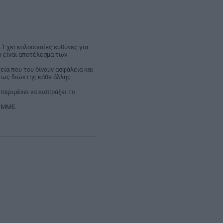
 Έχει κολοσσιαίες ευθύνες για
υ είναι αποτέλεσμα των
χεία που του δίνουν ασφάλεια και
ι ως διώκτης κάθε άλλης
περιμένει να εισπράξει το
ν ΜΜΕ.