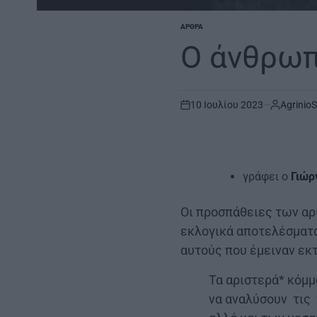
ΆΡΘΡΑ
POSTED
IN
Ο άνθρωπ
10 Ιουλίου 2023
AgrinioS
on
γράφει ο
Γιώρ
Οι προσπάθειες των αρ
εκλογικά αποτελέσματα
αυτούς που έμειναν εκ
Τα αριστερά* κόμμ
να αναλύσουν τις