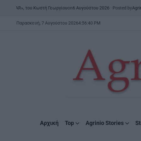
Skip
on
6 Αυγούστου 2026
Posted by
AgrinioStories
, του Κωστή Γεωργίου
ΉΠΕΙ
to
POST
IN
content
Παρασκευή, 7 Αυγούστου 2026
4
:
56
:
41
PM
AgrinioStories
Αρχική
Top
Agrinio Stories
St