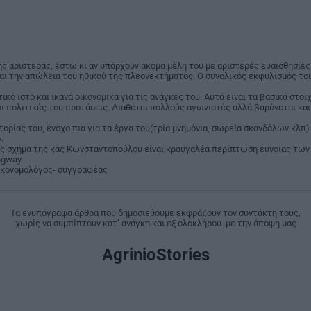
ς αριστεράς, έστω κι αν υπάρχουν ακόμα μέλη του με αριστερές ευαισθησίες.
αι την απώλεια του ηθικού της πλεονεκτήματος. Ο συνολικός εκφυλισμός το
ικό ιστό και ικανά οικονομικά για τις ανάγκες του. Αυτά είναι τα βασικά στοι
οι πολιτικές του προτάσεις. Διαθέτει πολλούς αγωνιστές αλλά βαρύνεται κα
ορίας του, ένοχο πια για τα έργα του(τρία μνημόνια, σωρεία σκανδάλων κλπ) 
.
ς σχήμα της κας Κωνσταντοπούλου είναι κραυγαλέα περίπτωση εύνοιας τω
ngway
ικονομολόγος- συγγραφέας
Τα ενυπόγραφα άρθρα που δημοσιεύουμε εκφράζουν τον συντάκτη τους,
χωρίς να συμπίπτουν κατ’ ανάγκη και εξ ολοκλήρου με την άποψη μας
AgrinioStories