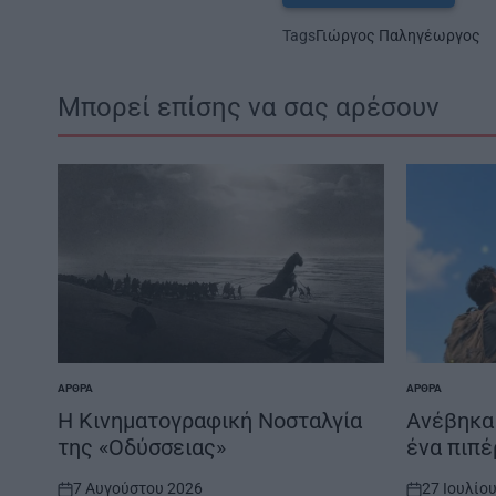
Tags
Γιώργος Παληγέωργος
Μπορεί επίσης να σας αρέσουν
ΆΡΘΡΑ
ΆΡΘΡΑ
POSTED
POSTED
IN
IN
Η Κινηματογραφική Νοσταλγία
Ανέβηκα 
της «Οδύσσειας»
ένα πιπέ
7 Αυγούστου 2026
27 Ιουλίο