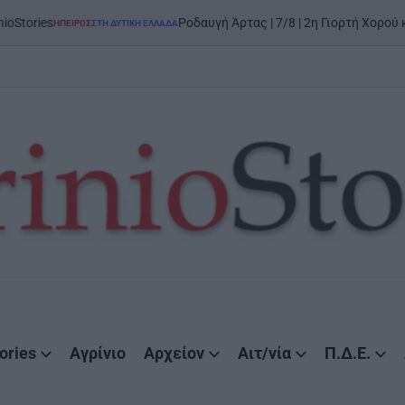
Ροδαυγή Άρτας | 7/8 | 2η Γιορτή Χορού και Παράδοσ
ΡΟΣ
ΣΤΗ ΔΥΤΙΚΉ ΕΛΛΆΔΑ
ED
ories
Αγρίνιο
Αρχείον
Αιτ/νία
Π.Δ.Ε.