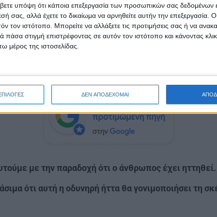
λεισμού τους από τα ΜΜΕ και λόγω μη ύπαρξης λαϊκού
βετε υπόψη ότι κάποια επεξεργασία των προσωπικών σας δεδομένων ε
ς «ιδιοκτήτες» οργανώσεων που η σκέψη τους είναι π
εσή σας, αλλά έχετε το δικαίωμα να αρνηθείτε αυτήν την επεξεργασία. 
τόν τον ιστότοπο. Μπορείτε να αλλάξετε τις προτιμήσεις σας ή να ανακα
 πάσα στιγμή επιστρέφοντας σε αυτόν τον ιστότοπο και κάνοντας κλι
ω μέρος της ιστοσελίδας.
ς όπου τα (εκτός ΚΚΕ**) αριστερά κόμματα-σχήματα έ
άση και προοπτική, απ’ τα μικρά ή μεγαλύτερα κινήματα
επιστρέψουν.
ΕΠΙΛΟΓΕΣ
ΔΕΝ ΑΠΟΔΕΧΟΜΑΙ
ΑΠΟΔ
υτούμε με την παραδοχή ότι ο άνθρωπος έχει ηττηθεί.
σιμα ότι αυτή η οδυνηρή ήττα θα γονιμοποιήσει τη σκ