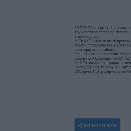
*Ο ΣΥΡΙΖΑ δεν αποτελεί μέρος τη
την καταστροφή της αριστεράς κ
επιλογών του.
** Το ΚΚΕ διαθέτει ικανό οργανωτ
πολιτική παρουσία και λιγότερο 
αριστερής προσπάθειας.
***1 Το ΠΑΣΟΚ κακέκτυπο της ιστ
μοιραίο φυλλορρόημα του ΣΥΡΙΖΑ
***2 Το απολίτικο προσωποπαγέ
Φωτογραφία τίτλου by Ian Hemi
Ο Γιώργος Παληγεώργος είναι Ο
ΚΟΙΝΟΠΟΊΗΣΗ