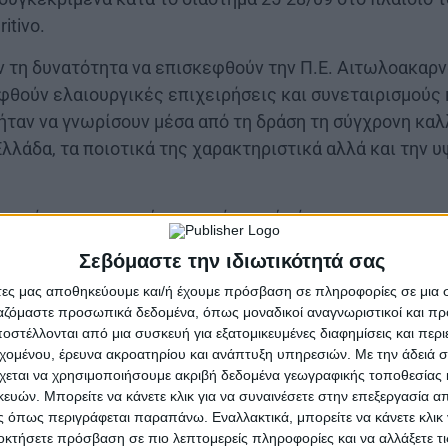
itivo.
 τη δυνατότητα να επισκεφθούν την Π.Ε. Αιτωλοακαρνα
φθούν ελαιουργικές επιχειρήσεις και συνεταιρισμούς
ήταν να γνωρίσουν μέσα από τη δράση τη σύγχρονη καλλ
λλάδα, τα ποιοτικά της χαρακτηριστικά αλλά και την 
δυνατότητα να γνωρίσουν από κοντά τόσο το γαστρονομι
μα της περιοχής, με επισκέψεις στον αρχαιολογικό χώ
Σεβόμαστε την ιδιωτικότητά σας
πο των Ηρώων και το Μουσείο Άλατος στο Μεσολόγγι, 
άτες μας αποθηκεύουμε και/ή έχουμε πρόσβαση σε πληροφορίες σε μια
οπικά προϊόντα και κρασιά.
ργαζόμαστε προσωπικά δεδομένα, όπως μοναδικοί αναγνωριστικοί και 
στέλλονται από μια συσκευή για εξατομικευμένες διαφημίσεις και περ
Aperitivo αντλεί έμπνευση από την ιταλική παράδοση το
εχομένου, έρευνα ακροατηρίου και ανάπτυξη υπηρεσιών.
Με την άδειά σα
απολαμβάνουν ελαφριά κοκτέιλ με συνοδεία μικρών, 
χεται να χρησιμοποιήσουμε ακριβή δεδομένα γεωγραφικής τοποθεσίας 
 ευρωπαϊκή συνήθεια αναδεικνύεται μέσα από μια δέ
ών. Μπορείτε να κάνετε κλικ για να συναινέσετε στην επεξεργασία απ
 όπως περιγράφεται παραπάνω. Εναλλακτικά, μπορείτε να κάνετε κλικ γ
 σκοπό την ανάδειξη της ποιότητας των ευρωπαϊκών τρ
οκτήσετε πρόσβαση σε πιο λεπτομερείς πληροφορίες και να αλλάξετε τι