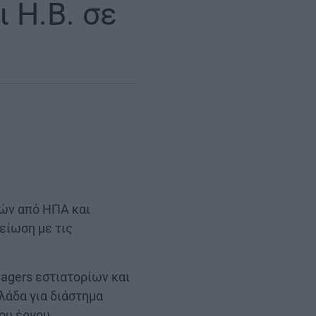
 Η.Β. σε
ιών από ΗΠΑ και
είωση με τις
agers εστιατορίων και
λάδα για διάστημα
του έργου