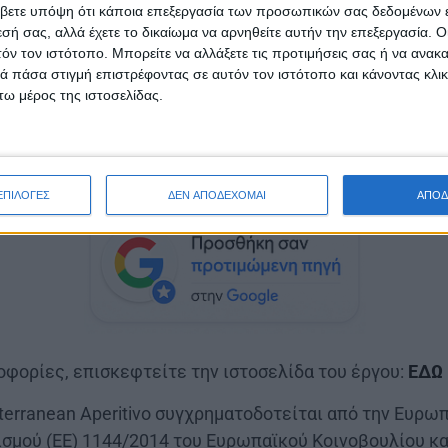
ς τους. Το «καλάθι» του MAP περιλαμβάνει ένα εξαιρε
βετε υπόψη ότι κάποια επεξεργασία των προσωπικών σας δεδομένων ε
πό Τορίνο (ΠΟΠ Vermouth di Torino) και λεμόνια από τ
εσή σας, αλλά έχετε το δικαίωμα να αρνηθείτε αυτήν την επεξεργασία. 
mon), σερβιρισμένο μαζί με ελληνικές ελιές από την 
τόν τον ιστότοπο. Μπορείτε να αλλάξετε τις προτιμήσεις σας ή να ανακα
 πάσα στιγμή επιστρέφοντας σε αυτόν τον ιστότοπο και κάνοντας κλι
ί πεκορίνο από την Τοσκάνη (ΠΟΠ Pecorino Toscano).
ω μέρος της ιστοσελίδας.
 Σύμπραξη Περιφέρειας Δυτικής Ελλάδας αποτελεί το 
χει στην πρόταση, έχοντας την ιδιαίτερη χαρά να προ
anean Aperitivo την εξαιρετική ελληνική ελιά.
ΕΠΙΛΟΓΕΣ
ΔΕΝ ΑΠΟΔΕΧΟΜΑΙ
ΑΠΟΔ
οφορίες, επισκεφτείτε την ιστοσελίδα του έργου:
ΕΔΩ
erranean Aperitivo συγχρηματοδοτείται από την Ευρω
ισμού (ΕΕ) 1144/2014 του Ευρωπαϊκού Κοινοβουλίου κα