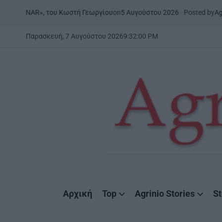
Skip
on
5 Αυγούστου 2026
Posted by
AgrinioStories
υ Κωστή Γεωργίου
ΞΗΡΟΜΕΡ
to
POSTED
IN
content
Παρασκευή, 7 Αυγούστου 2026
9
:
32
:
02
PM
AgrinioStories
Αρχική
Top
Agrinio Stories
St