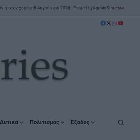
 Αυγούστου 2026
Posted by
AgrinioStories
Ξ
ΜΕΣΟΛΌΓΓΙ
ΣΤΗΝ ΑΙΤΩΛΟΑΚΑΡΝΑΝΊΑ
POSTED
IN
facebook
Twitter
instagram
YouTube
Δυτικά
Πολιτισμός
Έξοδος