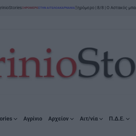
on
5
Ξηρόμερο | 8/8 | Ο Αστακός μπαίνει στον χορό
Ο
ΣΤΗΝ ΑΙΤΩΛΟΑΚΑΡΝΑΝΊΑ
ories
Αγρίνιο
Αρχείον
Αιτ/νία
Π.Δ.Ε.