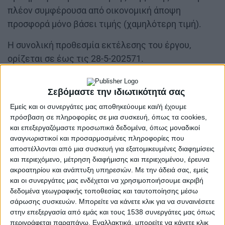
πλέον συμφέρουσα από οικονομική άποψη
προσφορά μόνο βάσει τιμής (χαμηλότερη τιμή).
Η συνολική προθεσμία εκτέλεσης του έργου,
ορίζεται σε έως τις 28-5-202571.
Σεβόμαστε την ιδιωτικότητά σας
Εμείς και οι συνεργάτες μας αποθηκεύουμε και/ή έχουμε
πρόσβαση σε πληροφορίες σε μια συσκευή, όπως τα cookies,
και επεξεργαζόμαστε προσωπικά δεδομένα, όπως μοναδικοί
αναγνωριστικοί και προσαρμοσμένες πληροφορίες που
αποστέλλονται από μια συσκευή για εξατομικευμένες διαφημίσεις
Περιγραφή του έργου
και περιεχόμενο, μέτρηση διαφήμισης και περιεχομένου, έρευνα
ακροατηρίου και ανάπτυξη υπηρεσιών.
Με την άδειά σας, εμείς
Α) Κατασκευή έργων συγκράτησης φερτών
και οι συνεργάτες μας ενδέχεται να χρησιμοποιήσουμε ακριβή
υλικών (συρματοκιβωτίων) στις ορεινές
δεδομένα γεωγραφικής τοποθεσίας και ταυτοποίησης μέσω
λεκάνες του ποταμού Αλφειού ΠΕ Ηλείας. Η
σάρωσης συσκευών. Μπορείτε να κάνετε κλικ για να συναινέσετε
συνολική έκταση επέμβασης για την
στην επεξεργασία από εμάς και τους 1538 συνεργάτες μας όπως
περιγράφεται παραπάνω. Εναλλακτικά, μπορείτε να κάνετε κλικ
κατασκευή όλων των συρματοκιβωτίων