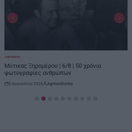
ΞΗΡΟΜΕΡΟ
POSTED
IN
Μύτικας Ξηρομέρου | 6/8 | 50 χρόνια
φωτογραφίες ανθρώπων
5 Αυγούστου 2026
AgrinioStories
Post
By:
Date