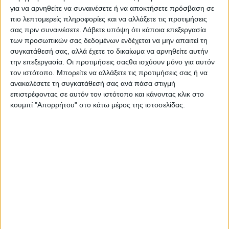
για να αρνηθείτε να συναινέσετε ή να αποκτήσετε πρόσβαση σε
υπολογίζεται σε 1191 τ.μ. (1,19 στρέμματα)
πιο λεπτομερείς πληροφορίες και να αλλάξετε τις προτιμήσεις
και ο τρόπος κατασκευής τους ακολουθεί
σας πριν συναινέσετε.
Λάβετε υπόψη ότι κάποια επεξεργασία
την κάτωθι σειρά:
των προσωπικών σας δεδομένων ενδέχεται να μην απαιτεί τη
Μερική καθαίρεση του υφιστάμενου φυσικού
συγκατάθεσή σας, αλλά έχετε το δικαίωμα να αρνηθείτε αυτήν
εδάφους και εκσκαφή για την έδραση των
την επεξεργασία. Οι προτιμήσεις σαςθα ισχύουν μόνο για αυτόν
συρματοκιβωτίων.
τον ιστότοπο. Μπορείτε να αλλάξετε τις προτιμήσεις σας ή να
ανακαλέσετε τη συγκατάθεσή σας ανά πάσα στιγμή
Εξομάλυνση – συμπύκνωση του εδάφους
επιστρέφοντας σε αυτόν τον ιστότοπο και κάνοντας κλικ στο
έδρασης των συρματοκιβωτίων.
κουμπί "Απορρήτου" στο κάτω μέρος της ιστοσελίδας.
Κατασκευή έργων συγκράτησης φερτών
υλικών (σεραζανέτ).
Eπανεπίχωση του σκάμματος με καλά
συμπυκνωμένο αμμοχάλικο.
Β) Κατασκευή έργων αντιδιαβρωτικής
προστασίας και επένδυσης πρανών στην
ορεινή λεκάνη καταρρακτών Νεμούτας ΠΕ
Ηλείας, που περιλαμβάνουν καθαρισμούς
πρανών, εκβραχισμούς, αγκυρώσεις και
τοποθέτηση πλεγμάτων.