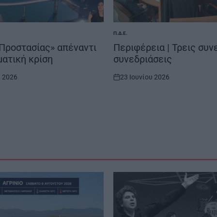
Π.Δ.Ε.
POSTED
IN
Προστασίας» απέναντι
Περιφέρεια | Τρεις συ
ματική κρίση
συνεδριάσεις
υ 2026
23 Ιουνίου 2026
on