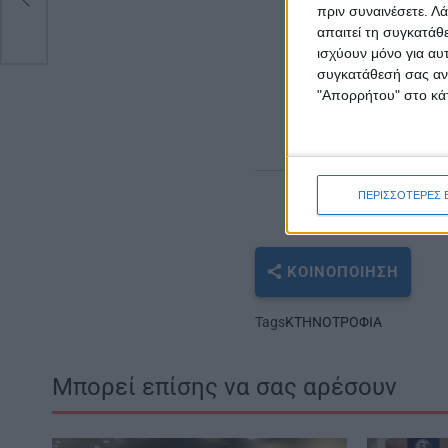
πριν συναινέσετε.
Λά
Αντίγραφο τη
απαιτεί τη συγκατάθ
Συγκεντρωτικ
ισχύουν μόνο για αυ
εταιρία KAFSI
συγκατάθεσή σας ανά
Φωτοτυπία τρ
"Απορρήτου" στο κάτ
ΠΕΡΙΣΣΟΤΕΡΕΣ 
ΚΟΙΝΟΠΟΊΗΣΗ
Tags
ΚΤΗΝΟΤΡΟΦΙΑ
Μπορεί επίσης να σας αρέσουν