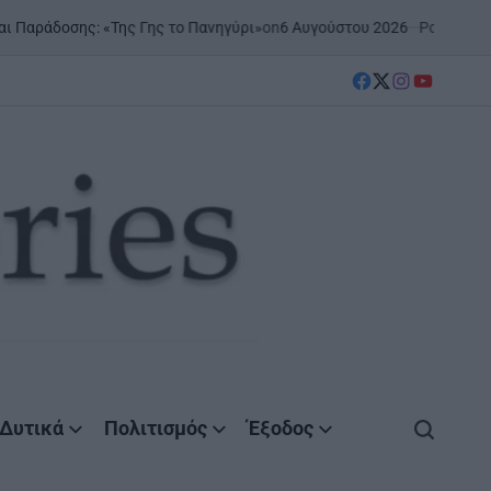
on
6 Αυγούστου 2026
Posted by
AgrinioStories
ς Γης το Πανηγύρι»
ΞΗΡΟΜ
POSTED
IN
facebook
Twitter
instagram
YouTube
Δυτικά
Πολιτισμός
Έξοδος