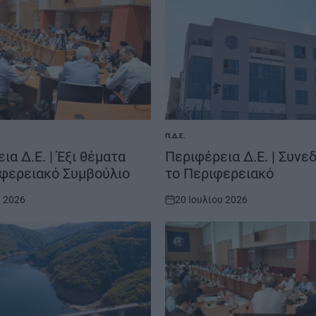
Π.Δ.Ε.
POSTED
IN
ια Δ.Ε. | Έξι θέματα
Περιφέρεια Δ.Ε. | Συνε
ιφερειακό Συμβούλιο
το Περιφερειακό
υ 2026
20 Ιουλίου 2026
on