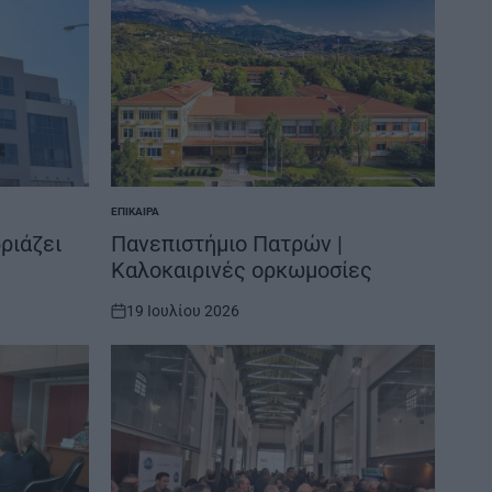
ΕΠΊΚΑΙΡΑ
POSTED
IN
δριάζει
Πανεπιστήμιο Πατρών |
Καλοκαιρινές ορκωμοσίες
19 Ιουλίου 2026
on