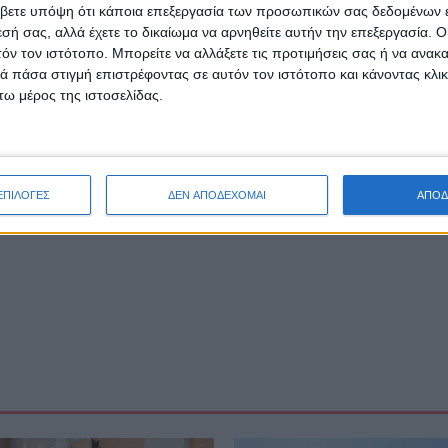
βετε υπόψη ότι κάποια επεξεργασία των προσωπικών σας δεδομένων ε
ς αστυνομικής ταυτότητας του ιδιοκτήτη της κτηνοτροφικής
εσή σας, αλλά έχετε το δικαίωμα να αρνηθείτε αυτήν την επεξεργασία. 
ή κατάσταση κωδικών αριθμών ενωτίων των παραδοθέντων 
τόν τον ιστότοπο. Μπορείτε να αλλάξετε τις προτιμήσεις σας ή να ανακα
S.
 πάσα στιγμή επιστρέφοντας σε αυτόν τον ιστότοπο και κάνοντας κλι
απεζικού λογαριασμού του ιδιοκτήτη προς πίστωση της απο
ω μέρος της ιστοσελίδας.
ΕΠΙΛΟΓΕΣ
ΔΕΝ ΑΠΟΔΕΧΟΜΑΙ
ΑΠΟΔ
AgrinioStories