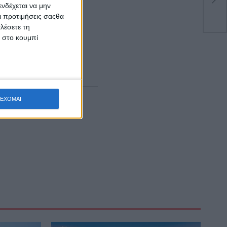
νδέχεται να μην
Μη
 εκμετάλλευσης
Οι προτιμήσεις σαςθα
ζώων στην ανάδοχο
λέσετε τη
κ στο κουμπί
ζημίωσης
ΕΧΟΜΑΙ