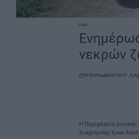
Π.Δ.Ε.
POSTED
IN
Ενημέρω
νεκρών 
29 Σεπτεμβρίου 2023
Ag
on
Η Περιφέρεια Δυτικής 
Διαχείρισης ή και Απο