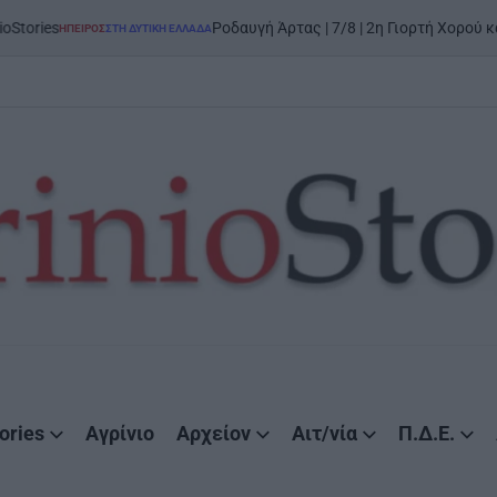
Ροδαυγή Άρτας | 7/8 | 2η Γιορτή Χορού και Παράδοσης: «Τη
ΔΥΤΙΚΉ ΕΛΛΆΔΑ
ories
Αγρίνιο
Αρχείον
Αιτ/νία
Π.Δ.Ε.