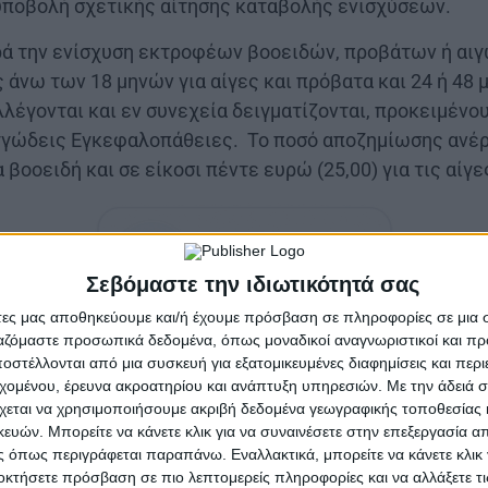
υποβολή σχετικής αίτησης καταβολής ενισχύσεων.
ά την ενίσχυση εκτροφέων βοοειδών, προβάτων ή αι
ς άνω των 18 μηνών για αίγες και πρόβατα και 24 ή 48
υλλέγονται και εν συνεχεία δειγματίζονται, προκειμένο
γώδεις Εγκεφαλοπάθειες. Το ποσό αποζημίωσης ανέρ
α βοοειδή και σε είκοσι πέντε ευρώ (25,00) για τις αίγε
Σεβόμαστε την ιδιωτικότητά σας
άτες μας αποθηκεύουμε και/ή έχουμε πρόσβαση σε πληροφορίες σε μια
ργαζόμαστε προσωπικά δεδομένα, όπως μοναδικοί αναγνωριστικοί και 
στέλλονται από μια συσκευή για εξατομικευμένες διαφημίσεις και περ
φοι, οι οποίοι έχουν παραδώσει προς αποτέφρωση αίγε
εχομένου, έρευνα ακροατηρίου και ανάπτυξη υπηρεσιών.
Με την άδειά σα
ώς και αγελάδες άνω των 24 ή 48 μηνών, από 01/07/20
χεται να χρησιμοποιήσουμε ακριβή δεδομένα γεωγραφικής τοποθεσίας 
ών. Μπορείτε να κάνετε κλικ για να συναινέσετε στην επεξεργασία απ
ατά τόπους Τμήματα Κτηνιατρικής με τα κάτωθι δικαι
 όπως περιγράφεται παραπάνω. Εναλλακτικά, μπορείτε να κάνετε κλικ γ
οκτήσετε πρόσβαση σε πιο λεπτομερείς πληροφορίες και να αλλάξετε τι
ς πρώτης σελίδας του μητρώου εκμετάλλευσης