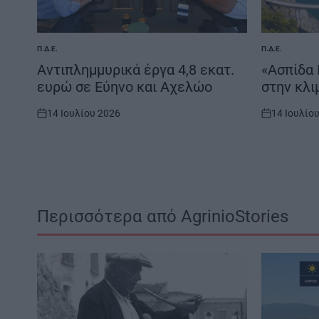
Π.Δ.Ε.
Π.Δ.Ε.
POSTED
POSTED
IN
IN
Αντιπλημμυρικά έργα 4,8 εκατ.
«Ασπίδα 
ευρώ σε Εύηνο και Αχελώο
στην κλι
14 Ιουλίου 2026
14 Ιουλίο
on
on
Περισσότερα από AgrinioStories