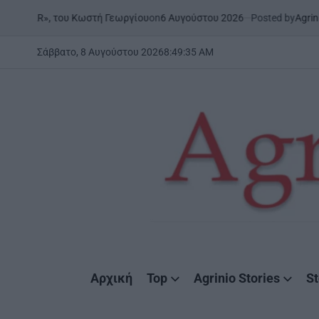
Skip
on
6 Αυγούστου 2026
Posted by
AgrinioStories
ωστή Γεωργίου
ΉΠΕΙΡΟΣ
ΣΤΗ 
to
POSTED
IN
content
Σάββατο, 8 Αυγούστου 2026
8
:
49
:
37
AM
AgrinioStories
Αρχική
Top
Agrinio Stories
St