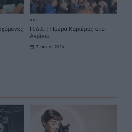
Π.Δ.Ε.
POSTED
IN
νεχόμενες
Π.Δ.Ε. | Ημέρα Καριέρας στο
Αγρίνιο
17 Ιουνίου 2026
on