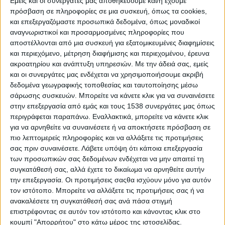
Εμείς και οι συνεργάτες μας αποθηκεύουμε και/ή έχουμε
– λαϊκό εισόδημα. Όμως, η ακρίβεια και η
πρόσβαση σε πληροφορίες σε μια συσκευή, όπως τα cookies,
ενεργειακή φτώχεια τον 21ο αιώνα, δεν είναι
και επεξεργαζόμαστε προσωπικά δεδομένα, όπως μοναδικοί
αναγνωριστικοί και προσαρμοσμένες πληροφορίες που
φυσικά φαινόμενα, ούτε εισαγόμενα. Έχουν
αποστέλλονται από μια συσκευή για εξατομικευμένες διαφημίσεις
αιτία και ένοχο, είναι η μόνιμη επιδίωξη για το
και περιεχόμενο, μέτρηση διαφήμισης και περιεχομένου, έρευνα
κέρδος των ενεργειακών και γενικότερα των
ακροατηρίου και ανάπτυξη υπηρεσιών.
Με την άδειά σας, εμείς
και οι συνεργάτες μας ενδέχεται να χρησιμοποιήσουμε ακριβή
επιχειρηματικών ομίλων, που υπηρετούν με
δεδομένα γεωγραφικής τοποθεσίας και ταυτοποίησης μέσω
συνέπεια όλες οι μέχρι και τώρα
σάρωσης συσκευών. Μπορείτε να κάνετε κλικ για να συναινέσετε
κυβερνήσεις.
στην επεξεργασία από εμάς και τους 1538 συνεργάτες μας όπως
περιγράφεται παραπάνω. Εναλλακτικά, μπορείτε να κάνετε κλικ
Και αυτό ανεξάρτητα από τις όποιες διαφορές και
για να αρνηθείτε να συναινέσετε ή να αποκτήσετε πρόσβαση σε
αντιπαραθέσεις μεταξύ των νυν και των επίδοξων
πιο λεπτομερείς πληροφορίες και να αλλάξετε τις προτιμήσεις
σας πριν συναινέσετε.
Λάβετε υπόψη ότι κάποια επεξεργασία
διαχειριστών, που θέλουν το λαό καθηλωμένο και
των προσωπικών σας δεδομένων ενδέχεται να μην απαιτεί τη
άπραγο.
συγκατάθεσή σας, αλλά έχετε το δικαίωμα να αρνηθείτε αυτήν
την επεξεργασία. Οι προτιμήσεις σαςθα ισχύουν μόνο για αυτόν
Έχουμε πείρα από τις εναλλαγές των
τον ιστότοπο. Μπορείτε να αλλάξετε τις προτιμήσεις σας ή να
κυβερνήσεων που συνεχίζουν τον ίδιο
ανακαλέσετε τη συγκατάθεσή σας ανά πάσα στιγμή
επιστρέφοντας σε αυτόν τον ιστότοπο και κάνοντας κλικ στο
αδιέξοδο αντιλαϊκό δρόμο, που ματώνουν το
κουμπί "Απορρήτου" στο κάτω μέρος της ιστοσελίδας.