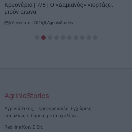
IN
Κρυονέρια | 7/8 | Ο «Δαμιανός» γιορτάζει
μισόν αιώνα
6 Αυγούστου 2026
AgrinioStories
Post
By:
Date
AgrinioStories
Αγρινιώτικες, Περιφερειακές, Εγχώριες
και άλλες ειδήσεις μετά σχολίων
Red line Κοιν.Σ.Επ.