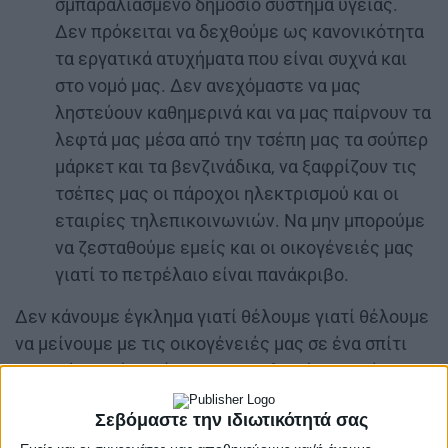
σμπαραλιασμένο δημόσιο σύστημα υγείας.
Δεν πρόκειται να δεχθούμε ως κανονικότητα
τα εργατικά ατυχήματα που είναι συχνά και
στο νομό μας. Δεν ανεχόμαστε να μας
ληστεύουν καθημερινά και να μας παίρνουν τα
λεφτά μας μέσα από την τσέπη μας τα σούπερ
μάρκετ και τα βενζινάδικα, να ξαφρίζουν τις
τσέπες μας οι πάροχοι ηλεκτρισμού και οι
εταιρίες τηλεπικοινωνιών. Να μην μπορούμε
να ζεσταθούμε εμείς και οι οικογένειές μας
γιατί το πετρέλαιο είναι πανάκριβο.
Δεν κάνουμε έγκλημα γιατί θέλουμε γιατί θέλουμε
να μείνουμε με τις οικογένειές μας σε ένα σπίτι
και πρέπει κάθε μήνα να τους πληρώνουμε ένα
μισθό.
Σεβόμαστε την ιδιωτικότητά σας
Η ακρίβεια ροκανίζει καθημερινά το εργατικό