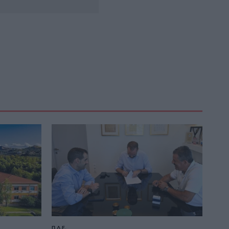
Π.Δ.Ε.