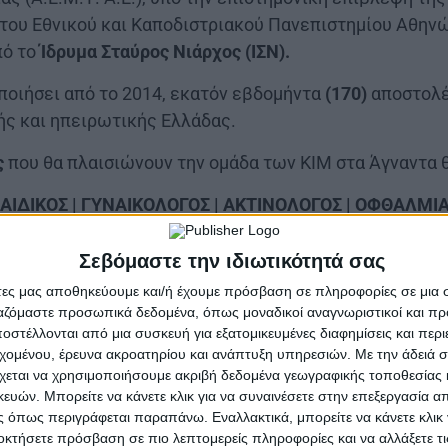
 του Εθνικού και Καποδιστριακού Πανεπιστημίου Αθην
ό το
Ίδρυμα Σταύρος Νιάρχος (ΙΣΝ).
ποιήσει από το 2014, εκατόν εβδομήντα
(170)
αποστολέ
ής και ηπειρωτικής Ελλάδας.
ς
που θα πλαισιώνουν την ομάδα των ΚΙΜ στα Άγναντα θ
ΑΙΔΙΚΟΣ | ΓΥΝΑΙΚΟΛΟΓΟΣ | ΑΚΤΙΝΟΛΟΓΟΣ | ΟΦΘΑΛΜΙΑ
ΝΕΥΡΟΛΟΓΟΣ | ΟΔΟΝΤΙΑΤΡΟΣ | ΔΙΑΙΤΟΛΟΓΟΣ | ΨΥΧΟΛΟ
Σεβόμαστε την ιδιωτικότητά σας
Στο Κέντρο Υγείας
άτες μας αποθηκεύουμε και/ή έχουμε πρόσβαση σε πληροφορίες σε μια
ργαζόμαστε προσωπικά δεδομένα, όπως μοναδικοί αναγνωριστικοί και 
Δευτέρα 03 Ιουνίου 2024
|
14:00 – 17:00
στέλλονται από μια συσκευή για εξατομικευμένες διαφημίσεις και περ
εχομένου, έρευνα ακροατηρίου και ανάπτυξη υπηρεσιών.
Με την άδειά σα
Τρίτη 04 & Τετάρτη 05 Ιουνίου 2024 | 09:00 – 17:00
χεται να χρησιμοποιήσουμε ακριβή δεδομένα γεωγραφικής τοποθεσίας 
ών. Μπορείτε να κάνετε κλικ για να συναινέσετε στην επεξεργασία απ
μαστογραφία ● Ψηφιακός ακτινολογικός έλεγχος ● Μέ
 όπως περιγράφεται παραπάνω. Εναλλακτικά, μπορείτε να κάνετε κλικ γ
αρδιογράφημα – triplex καρδιάς ● Χειρουργική εκτίμ
οκτήσετε πρόσβαση σε πιο λεπτομερείς πληροφορίες και να αλλάξετε τι