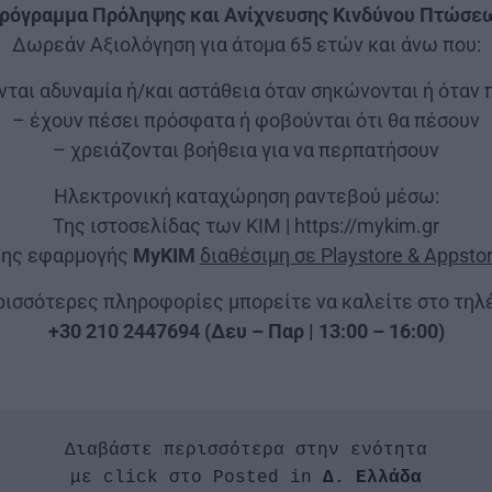
ρόγραμμα Πρόληψης και Ανίχνευσης Κινδύνου Πτώσε
Δωρεάν Αξιολόγηση για άτομα 65 ετών και άνω που:
νται αδυναμία ή/και αστάθεια όταν σηκώνονται ή όταν
– έχουν πέσει πρόσφατα ή φοβούνται ότι θα πέσουν
– χρειάζονται βοήθεια για να περπατήσουν
Ηλεκτρονική καταχώρηση ραντεβού μέσω:
Της ιστοσελίδας των ΚΙΜ | https://mykim.gr
ης εφαρμογής
MyKIM
διαθέσιμη σε Playstore & Appsto
ρισσότερες πληροφορίες μπορείτε να καλείτε στο τη
+30 210 2447694 (Δευ – Παρ | 13:00 – 16:00)
Διαβάστε περισσότερα στην ενότητα

με click στο Posted in 
Δ. Ελλάδα