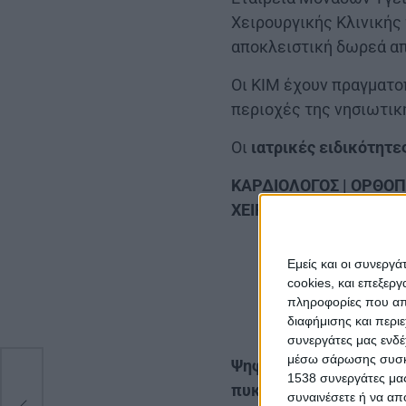
Χειρουργικής Κλινικής
αποκλειστική δωρεά απ
Οι ΚΙΜ έχουν πραγματο
περιοχές της νησιωτικ
Οι
ιατρικές ειδικότητε
ΚΑΡΔΙΟΛΟΓΟΣ | ΟΡΘΟΠ
ΧΕΙΡΟΥΡΓΟΣ | ΩΡΛ | 
Εμείς και οι συνεργ
cookies, και επεξε
πληροφορίες που απο
διαφήμισης και περι
συνεργάτες μας ενδέ
μέσω σάρωσης συσκευ
Ψηφιακή τρισδιάστατη 
1538 συνεργάτες μας
πυκνότητας ● Ηλεκτροκ
συναινέσετε ή να απ