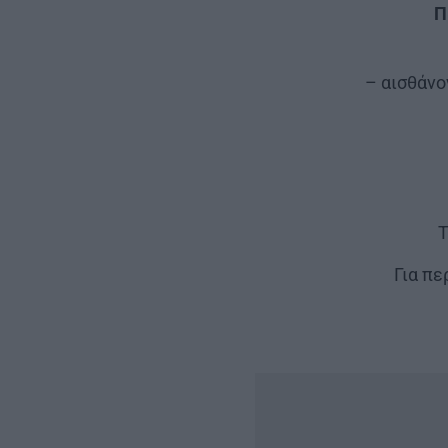
Π
– αισθάνο
T
Για πε