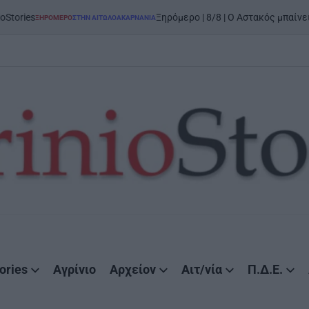
on
6
Ξηρόμερο | 8/8 | Ο Αστακός μπαίνει στον χορό
Ο
ΣΤΗΝ ΑΙΤΩΛΟΑΚΑΡΝΑΝΊΑ
ories
Αγρίνιο
Αρχείον
Αιτ/νία
Π.Δ.Ε.