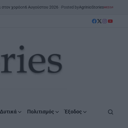
 Αυγούστου 2026
Posted by
AgrinioStories
Ξ
ΜΕΣΟΛΌΓΓΙ
ΣΤΗΝ ΑΙΤΩΛΟΑΚΑΡΝΑΝΊΑ
POSTED
IN
facebook
Twitter
instagram
YouTube
Δυτικά
Πολιτισμός
Έξοδος