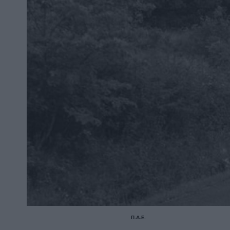
Π.Δ.Ε.
POSTED
IN