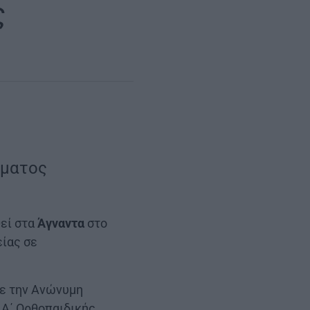
ς
μματος
θεί στα
Άγναντα
στο
ίας σε
με την Ανώνυμη
 Α΄ Ορθοπαιδικής