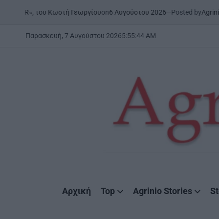
Skip
on
6 Αυγούστου 2026
Posted by
AgrinioStories
ου Κωστή Γεωργίου
ΞΗΡΟΜΕΡ
to
POSTED
IN
content
Παρασκευή, 7 Αυγούστου 2026
5
:
55
:
45
AM
AgrinioStories
Αρχική
Top
Agrinio Stories
St