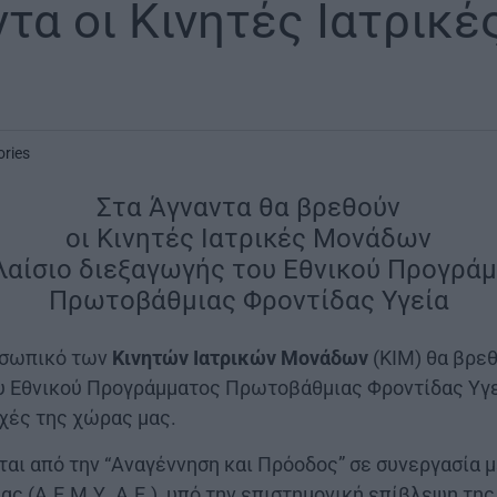
τα οι Κινητές Ιατρικέ
ories
Στα Άγναντα θα βρεθούν
οι Κινητές Ιατρικές Μονάδων
λαίσιο διεξαγωγής του Εθνικού Προγρά
Πρωτοβάθμιας Φροντίδας Υγεία
ροσωπικό των
Κινητών Ιατρικών Μονάδων
(ΚΙΜ) θα βρε
υ Εθνικού Προγράμματος Πρωτοβάθμιας Φροντίδας Υγε
χές της χώρας μας.
ται από την “Αναγέννηση και Πρόοδος” σε συνεργασία 
ς (Α.Ε.Μ.Υ. Α.Ε.), υπό την επιστημονική επίβλεψη της