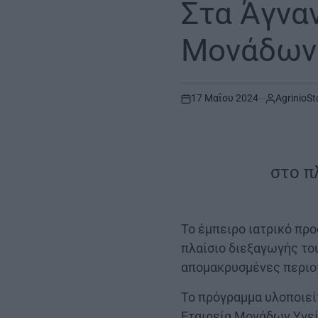
Στα Άγναν
Μονάδων
17 Μαΐου 2024
AgrinioSt
on
στο π
Το έμπειρο ιατρικό π
πλαίσιο διεξαγωγής το
απομακρυσμένες περιο
Το πρόγραμμα υλοποιεί
Εταιρεία Μονάδων Υγεία