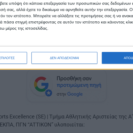
ών ● Αφαίρεση σμηγματογόνων κύστεων, λιπωμάτων, σ
βετε υπόψη ότι κάποια επεξεργασία των προσωπικών σας δεδομένων ε
εσή σας, αλλά έχετε το δικαίωμα να αρνηθείτε αυτήν την επεξεργασία. 
Υπέρηχος μαστών ● Υπέρηχος άνω και κάτω κοιλίας ●
τόν τον ιστότοπο. Μπορείτε να αλλάξετε τις προτιμήσεις σας ή να ανακα
ορραγίας εντέρου (Πολύποδας) ● Τεστ Παπανικολάου (t
 πάσα στιγμή επιστρέφοντας σε αυτόν τον ιστότοπο και κάνοντας κλι
πτικής οξύτητας – μέτρηση ενδοφθάλμιας πίεσης βυθ
ω μέρος της ιστοσελίδας.
γραμμα – ενδοσκόπηση ● Έλεγχος σκελετικών ανωμαλ
ρθοπαιδική εξέταση ● Διάγνωση νευρολογικών παθήσ
● Ανίχνευση Μαθησιακών Δυσκολιών ● Ενδοστοματική 
ή αξιολόγηση – λιπομέτρηση ● Μάθημα Ά βοηθειών ●
ΕΠΙΛΟΓΕΣ
ΔΕΝ ΑΠΟΔΕΧΟΜΑΙ
ΑΠΟΔ
orts Excellence (SE) | Τμήμα Αθλητικής Αριστείας της 
 ΕΚΠΑ, ΠΓΝ “ATTIKON” υλοποιείται: