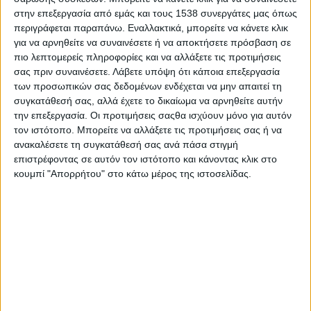
Α.Δ.Ε.Δ.Υ., τα Πρωτοβάθμια Σωματεία και όλους
στην επεξεργασία από εμάς και τους 1538 συνεργάτες μας όπως
τους εργαζόμενους να δώσουν τη μάχη για την
περιγράφεται παραπάνω. Εναλλακτικά, μπορείτε να κάνετε κλικ
επιτυχία της απεργίας, έτσι ώστε να μην υπάρξει
για να αρνηθείτε να συναινέσετε ή να αποκτήσετε πρόσβαση σε
πιο λεπτομερείς πληροφορίες και να αλλάξετε τις προτιμήσεις
καμιά συγκάλυψη στο έγκλημα, στις αιτίες και τους
σας πριν συναινέσετε.
Λάβετε υπόψη ότι κάποια επεξεργασία
αυτουργούς και να αποδοθεί ΔΙΚΑΙΟΣΥΝΗ. ΣΤΙΣ 28
των προσωπικών σας δεδομένων ενδέχεται να μην απαιτεί τη
ΤΟΥ ΦΛΕΒΑΡΗ ΟΛΟΙ ΣΤΟΥΣ ΔΡΟΜΟΥΣ ΚΑΙ ΣΤΙΣ
συγκατάθεσή σας, αλλά έχετε το δικαίωμα να αρνηθείτε αυτήν
την επεξεργασία. Οι προτιμήσεις σαςθα ισχύουν μόνο για αυτόν
ΣΥΓΚΕΝΤΡΩΣΕΙΣ».
τον ιστότοπο. Μπορείτε να αλλάξετε τις προτιμήσεις σας ή να
ανακαλέσετε τη συγκατάθεσή σας ανά πάσα στιγμή
Απεργιακές κινητοποιήσεις
επιστρέφοντας σε αυτόν τον ιστότοπο και κάνοντας κλικ στο
κουμπί "Απορρήτου" στο κάτω μέρος της ιστοσελίδας.
Στην Αττική, απεργία έχει προκηρύξει ήδη το
Εργατικό Κέντρο Πειραιά, καλώντας σε
συγκέντρωση στις 11 π.μ., στο Σύνταγμα, Εργατικά
Κέντρα, Ομοσπονδίες και σωματεία. Επίσης, τα
Σωματεία οργανώνουν συλλαλητήριο στην Αθήνα
τη μέρα που θα διεξαχθεί η προ ημερήσιας
διάταξης συζήτηση στη Βουλή για τα Τέμπη.