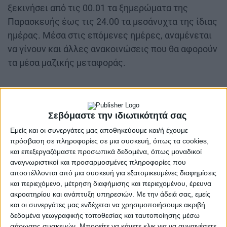
ξεκινήσει από τις 00.01 τα ξημερώματα της
Παρασκευής έως τις 24.00 τα μεσάνυχτα της ίδιας
ημέρας. Μέσα στις επόμενες ημέρες, αναμένεται
να γίνουν και άλλες ανακοινώσεις που θα αφορούν
τα μέσα μαζικής μεταφοράς.
Σεβόμαστε την ιδιωτικότητά σας
Η ανακοίνωση της ΑΔΕΔΥ
Εμείς και οι συνεργάτες μας αποθηκεύουμε και/ή έχουμε
πρόσβαση σε πληροφορίες σε μια συσκευή, όπως τα cookies,
«Το Γενικό Συμβούλιο της Α.Δ.Ε.Δ.Υ. στη χθεσινή
και επεξεργαζόμαστε προσωπικά δεδομένα, όπως μοναδικοί
συνεδρίασή του (4/2) , αποφάσισε, ομόφωνα, την
αναγνωριστικοί και προσαρμοσμένες πληροφορίες που
αποστέλλονται από μια συσκευή για εξατομικευμένες διαφημίσεις
πραγματοποίηση 24ωρης Γενικής Πανελλαδικής
και περιεχόμενο, μέτρηση διαφήμισης και περιεχομένου, έρευνα
Απεργίας στις 28 του Φλεβάρη, ημερομηνία που
ακροατηρίου και ανάπτυξη υπηρεσιών.
Με την άδειά σας, εμείς
συμπληρώνονται δύο χρόνια από το έγκλημα των
και οι συνεργάτες μας ενδέχεται να χρησιμοποιήσουμε ακριβή
δεδομένα γεωγραφικής τοποθεσίας και ταυτοποίησης μέσω
Τεμπών. Καλούμε τις Ομοσπονδίες, τα Ν.Τ. της
σάρωσης συσκευών. Μπορείτε να κάνετε κλικ για να συναινέσετε