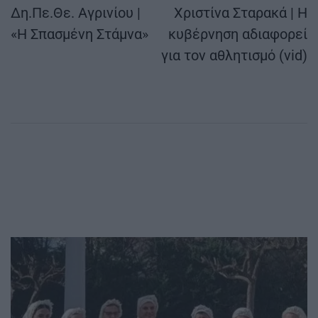
άρθρων
Δη.Πε.Θε. Αγρινίου |
Χριστίνα Σταρακά | Η
«Η Σπασμένη Στάμνα»
κυβέρνηση αδιαφορεί
για τον αθλητισμό (vid)