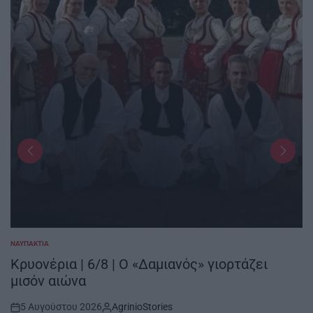
ΝΑΥΠΑΚΤΊΑ
POSTED
IN
Κρυονέρια | 6/8 | Ο «Δαμιανός» γιορτάζει
μισόν αιώνα
5 Αυγούστου 2026
AgrinioStories