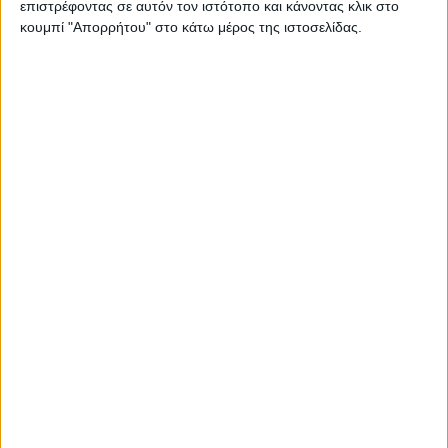
επιστρέφοντας σε αυτόν τον ιστότοπο και κάνοντας κλικ στο
κουμπί "Απορρήτου" στο κάτω μέρος της ιστοσελίδας.
ΑΓΡΊΝΙΟ
POSTED
IN
Νέα θέση εργασίας στην ΕΛΕΠΑΠ Αγρινίου
7 Αυγούστου 2026
on