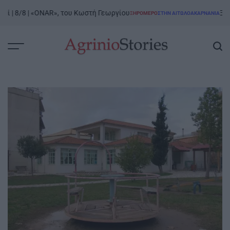
Skip
| 8/8 | «ONAR», του Κωστή Γεωργίου
Ξηρόμερ
ΞΗΡΟΜΕΡΟ
ΣΤΗΝ ΑΙΤΩΛΟΑΚΑΡΝΑΝΊΑ
to
POSTED
IN
content
AgrinioStories