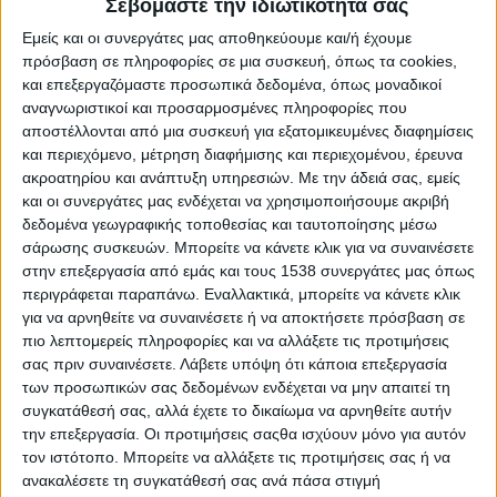
Σεβόμαστε την ιδιωτικότητά σας
Εμείς και οι συνεργάτες μας αποθηκεύουμε και/ή έχουμε
πρόσβαση σε πληροφορίες σε μια συσκευή, όπως τα cookies,
Μπορεί επίσης να σας αρέσουν
και επεξεργαζόμαστε προσωπικά δεδομένα, όπως μοναδικοί
αναγνωριστικοί και προσαρμοσμένες πληροφορίες που
αποστέλλονται από μια συσκευή για εξατομικευμένες διαφημίσεις
και περιεχόμενο, μέτρηση διαφήμισης και περιεχομένου, έρευνα
ακροατηρίου και ανάπτυξη υπηρεσιών.
Με την άδειά σας, εμείς
και οι συνεργάτες μας ενδέχεται να χρησιμοποιήσουμε ακριβή
δεδομένα γεωγραφικής τοποθεσίας και ταυτοποίησης μέσω
σάρωσης συσκευών. Μπορείτε να κάνετε κλικ για να συναινέσετε
στην επεξεργασία από εμάς και τους 1538 συνεργάτες μας όπως
περιγράφεται παραπάνω. Εναλλακτικά, μπορείτε να κάνετε κλικ
για να αρνηθείτε να συναινέσετε ή να αποκτήσετε πρόσβαση σε
πιο λεπτομερείς πληροφορίες και να αλλάξετε τις προτιμήσεις
ΑΓΡΊΝΙΟ
POSTED
σας πριν συναινέσετε.
Λάβετε υπόψη ότι κάποια επεξεργασία
IN
Δήμος Αγρινίου | Νέοι έλεγχοι πρόσβασης
των προσωπικών σας δεδομένων ενδέχεται να μην απαιτεί τη
στους πεζοδρόμους
συγκατάθεσή σας, αλλά έχετε το δικαίωμα να αρνηθείτε αυτήν
την επεξεργασία. Οι προτιμήσεις σαςθα ισχύουν μόνο για αυτόν
7 Αυγούστου 2026
τον ιστότοπο. Μπορείτε να αλλάξετε τις προτιμήσεις σας ή να
on
ανακαλέσετε τη συγκατάθεσή σας ανά πάσα στιγμή