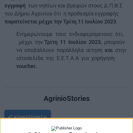
εγγραφή
των νηπίων και βρεφών στους Δ.Π.Β.Σ
του Δήμου Αγρινίου ότι η προθεσμία εγγραφής
παρατείνεται μέχρι την Τρίτη 11 Ιουλίου 2023
.
Ενημερώνουμε τους ενδιαφερόμενους ότι,
μέχρι την
Τρίτη 11 Ιουλίου 2023,
μπορούν
να υποβάλλουν παράλληλα αίτηση
και
στην
ιστοσελίδα της Ε.Ε.Τ.Α.Α για χορήγηση
voucher.
AgrinioStories
ΚΟΙΝΟΠΟΊΗΣΗ
Tags
ΚΟΙ.Π.Α. ΔΗΜΟΥ ΑΓΡΙΝΙΟΥ