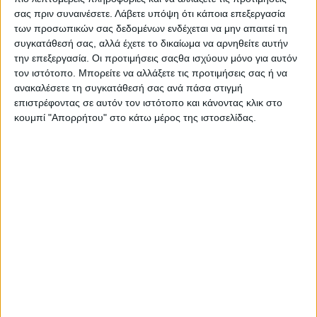
σας πριν συναινέσετε.
Λάβετε υπόψη ότι κάποια επεξεργασία
υποαλλεργικά
των προσωπικών σας δεδομένων ενδέχεται να μην απαιτεί τη
απορρυπαντικά
συγκατάθεσή σας, αλλά έχετε το δικαίωμα να αρνηθείτε αυτήν
την επεξεργασία. Οι προτιμήσεις σαςθα ισχύουν μόνο για αυτόν
τον ιστότοπο. Μπορείτε να αλλάξετε τις προτιμήσεις σας ή να
ανακαλέσετε τη συγκατάθεσή σας ανά πάσα στιγμή
20 Απριλίου 2026
on
επιστρέφοντας σε αυτόν τον ιστότοπο και κάνοντας κλικ στο
. Πλύση με υποαλλεργικά απορρυπαντικά Παπλώματα,
κουμπί "Απορρήτου" στο κάτω μέρος της ιστοσελίδας.
κουβέρτες και κουρτίνες Κάθε πελάτης πλένεται
μεμονωμένα Αναλαμβάνουμε να πλύνουμε τα
παπλώματα, τις κουβέρτες…
Διαβάστε περισσότερα