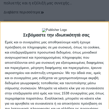
πολυετής και η εξέλιξή μας συνεχής…
Διαβάστε περισσότερα
Σεβόμαστε την ιδιωτικότητά σας
Εμείς και οι συνεργάτες μας αποθηκεύουμε και/ή έχουμε
πρόσβαση σε πληροφορίες σε μια συσκευή, όπως τα cookies,
και επεξεργαζόμαστε προσωπικά δεδομένα, όπως μοναδικοί
αναγνωριστικοί και προσαρμοσμένες πληροφορίες που
αποστέλλονται από μια συσκευή για εξατομικευμένες διαφημίσεις
και περιεχόμενο, μέτρηση διαφήμισης και περιεχομένου, έρευνα
ακροατηρίου και ανάπτυξη υπηρεσιών.
Με την άδειά σας, εμείς
και οι συνεργάτες μας ενδέχεται να χρησιμοποιήσουμε ακριβή
δεδομένα γεωγραφικής τοποθεσίας και ταυτοποίησης μέσω
σάρωσης συσκευών. Μπορείτε να κάνετε κλικ για να συναινέσετε
στην επεξεργασία από εμάς και τους 1538 συνεργάτες μας όπως
περιγράφεται παραπάνω. Εναλλακτικά, μπορείτε να κάνετε κλικ
ΛΙΑΚΌΠΟΥΛΟΣ
POSTED
για να αρνηθείτε να συναινέσετε ή να αποκτήσετε πρόσβαση σε
IN
Λιακόπουλος | Πλύση με
πιο λεπτομερείς πληροφορίες και να αλλάξετε τις προτιμήσεις