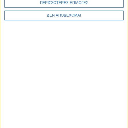
ΠΕΡΙΣΣΟΤΕΡΕΣ ΕΠΙΛΟΓΕΣ
ΔΕΝ ΑΠΟΔΕΧΟΜΑΙ
ΛΙΑΚΌΠΟΥΛΟΣ
POSTED
IN
Λιακόπουλος | Πλύση
ιματισμού για
νοσοκομειακές μονάδες