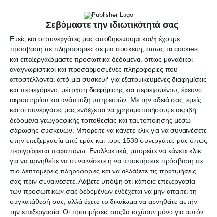
Δημοσιονομικού Πλαισίου της περιόδου 2028-
2034.
Σεβόμαστε την ιδιωτικότητά σας
Στην εναρκτήρια τοποθέτησή του, ο
Εμείς και οι συνεργάτες μας αποθηκεύουμε και/ή έχουμε
πρόσβαση σε πληροφορίες σε μια συσκευή, όπως τα cookies,
Περιφερειάρχης Δυτικής Ελλάδας Νεκτάριος
και επεξεργαζόμαστε προσωπικά δεδομένα, όπως μοναδικοί
Φαρμάκης καλωσόρισε τα στελέχη του διεθνούς
αναγνωριστικοί και προσαρμοσμένες πληροφορίες που
οργανισμού και παρουσίασε τον στρατηγικό
αποστέλλονται από μια συσκευή για εξατομικευμένες διαφημίσεις
και περιεχόμενο, μέτρηση διαφήμισης και περιεχομένου, έρευνα
σχεδιασμό της Περιφέρειας έως το 2028. Όπως
ακροατηρίου και ανάπτυξη υπηρεσιών.
Με την άδειά σας, εμείς
ανέφερε, οι βασικές κατευθύνσεις του σχεδιασμού
και οι συνεργάτες μας ενδέχεται να χρησιμοποιήσουμε ακριβή
συμπίπτουν με τις προτεραιότητες που θέτει και ο
δεδομένα γεωγραφικής τοποθεσίας και ταυτοποίησης μέσω
Οργανισμός Οικονομικής Συνεργασίας και
σάρωσης συσκευών. Μπορείτε να κάνετε κλικ για να συναινέσετε
στην επεξεργασία από εμάς και τους 1538 συνεργάτες μας όπως
Ανάπτυξης.
περιγράφεται παραπάνω. Εναλλακτικά, μπορείτε να κάνετε κλικ
για να αρνηθείτε να συναινέσετε ή να αποκτήσετε πρόσβαση σε
Ο ίδιος υπογράμμισε ότι η προσπάθεια που
πιο λεπτομερείς πληροφορίες και να αλλάξετε τις προτιμήσεις
εξελίσσεται από το 2019 μέχρι σήμερα δεν
σας πριν συναινέσετε.
Λάβετε υπόψη ότι κάποια επεξεργασία
περιορίζεται στην κάλυψη ελλειμμάτων του
των προσωπικών σας δεδομένων ενδέχεται να μην απαιτεί τη
συγκατάθεσή σας, αλλά έχετε το δικαίωμα να αρνηθείτε αυτήν
παρελθόντος, αλλά αποσκοπεί στη μετατροπή της
την επεξεργασία. Οι προτιμήσεις σαςθα ισχύουν μόνο για αυτόν
Δυτικής Ελλάδας σε μια περιφέρεια που θα