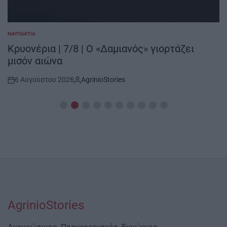
ΝΑΥΠΑΚΤΊΑ
POSTED
IN
Κρυονέρια | 7/8 | Ο «Δαμιανός» γιορτάζει
μισόν αιώνα
6 Αυγούστου 2026
AgrinioStories
Post
By:
Date
AgrinioStories