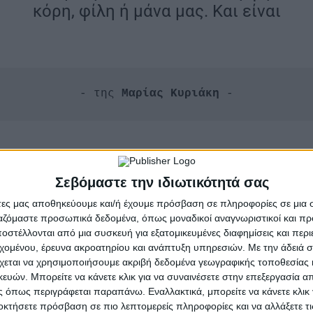
κόρη, φίλη ή μάνα μας. Και είναι
- της 
Μαρίας Κυριάκη
ναι στο στόχαστρο του θεοκρατικού καθεστώτος του Ιρά
Σεβόμαστε την ιδιωτικότητά σας
ικαιωμάτων, της καυστικής έκφρασης μέσω της τέχνης
άτες μας αποθηκεύουμε και/ή έχουμε πρόσβαση σε πληροφορίες σε μια
άχιστο χρόνια βασανίζεται συστηματικά με βλάβες πλέ
ργαζόμαστε προσωπικά δεδομένα, όπως μοναδικοί αναγνωριστικοί και 
αταδικάστηκε σε 6 χρόνια φυλάκιση.
στέλλονται από μια συσκευή για εξατομικευμένες διαφημίσεις και περ
εχομένου, έρευνα ακροατηρίου και ανάπτυξη υπηρεσιών.
Με την άδειά σα
χεται να χρησιμοποιήσουμε ακριβή δεδομένα γεωγραφικής τοποθεσίας 
ψεων
ών. Μπορείτε να κάνετε κλικ για να συναινέσετε στην επεξεργασία απ
 όπως περιγράφεται παραπάνω. Εναλλακτικά, μπορείτε να κάνετε κλικ γ
οκτήσετε πρόσβαση σε πιο λεπτομερείς πληροφορίες και να αλλάξετε τι