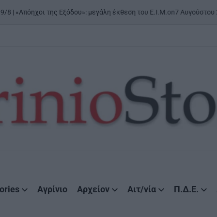
on
7 Αυγούστου 2026
Poste
χοι της Εξόδου»: μεγάλη έκθεση του Ε.Ι.Μ.
ories
Αγρίνιο
Αρχείον
Αιτ/νία
Π.Δ.Ε.