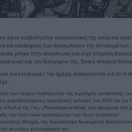
ης έγινε εισβολή στην οικογενειακή της οικία και κρατ
υνα και κατάσχεση των προσωπικών της αντικειμένων.
αυσα, μπήκε στην απομόνωση και είχε στέρηση βασικ
κογένειας και του δικηγόρου της. Έκανε απεργία πείνα
και για εννιά ώρες την ημέρα, ανακρίνονταν για το τι 
ίχε:
ενείς των νεκρών διαδηλωτών της αιματηρής καταστολής τ
ις αμφισβητούμενες προεδρικές εκλογές του 2009 και για τ
ο «Πουλιά της Γης»
(Parandegan-e Khak
), που αφιέρωσε στη 
ενής των πολιτικών κρατούμενων των ίδιων γεγονότων
κοινότητας Μπαχάι, της περισσότερο διωκόμενης θρησκευτικ
 την ανωτέρω γελοιογραφία της.