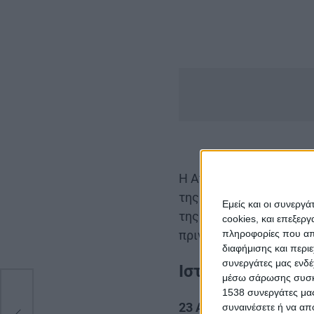
Η Atena Farghadani εί
της υπεράσπισης των δ
Εμείς και οι συνεργ
της. Εδώ και δέκα τουλ
cookies, και επεξε
πριν δέκα μέρες ξανά κ
πληροφορίες που απο
διαφήμισης και περι
συνεργάτες μας ενδέ
Ιστορικό συλλή
μέσω σάρωσης συσκευ
1538 συνεργάτες μας
23 Αυγούστου 2014
συναινέσετε ή να απ