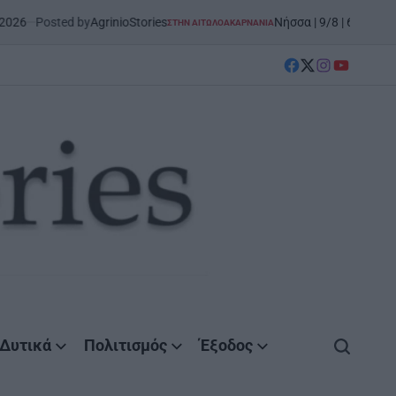
d by
AgrinioStories
Νήσσα | 9/8 | 6η Ενδοποτάμια Εκ
ΣΤΗΝ ΑΙΤΩΛΟΑΚΑΡΝΑΝΊΑ
POSTED
IN
facebook
Twitter
instagram
YouTube
Δυτικά
Πολιτισμός
Έξοδος