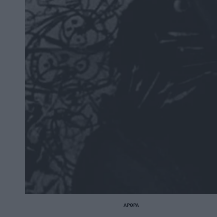
ΆΡΘΡΑ
POSTED
IN