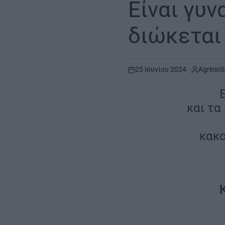
Είναι γυν
διώκεται
25 Ιουνίου 2024
AgrinioS
on
και τα
κακο