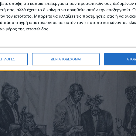
βετε υπόψη ότι κάποια επεξεργασία των προσωπικών σας δεδομένων ε
 η τροποποίηση της ισχύουσας νομοθεσίας-που αξιολ
εσή σας, αλλά έχετε το δικαίωμα να αρνηθείτε αυτήν την επεξεργασία. 
τόν τον ιστότοπο. Μπορείτε να αλλάξετε τις προτιμήσεις σας ή να ανακα
ής- με κατεύθυνση την απαγόρευση της εκούσιας στεί
 πάσα στιγμή επιστρέφοντας σε αυτόν τον ιστότοπο και κάνοντας κλι
α μέτρα ελέγχου των γεννήσεων την αυστηροποίηση -ε
ω μέρος της ιστοσελίδας.
διαζυγίων, το οποίο ήδη ευνοεί τους άνδρες στη χώρα 
α καρικατούρα πολιτικών ανδρών με κοστούμι γραφείου
σίκες.
ΕΠΙΛΟΓΕΣ
ΔΕΝ ΑΠΟΔΕΧΟΜΑΙ
ΑΠΟΔ