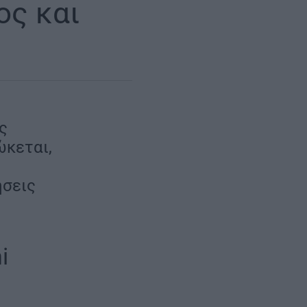
ος και
ς
ώκεται,
ήσεις
i