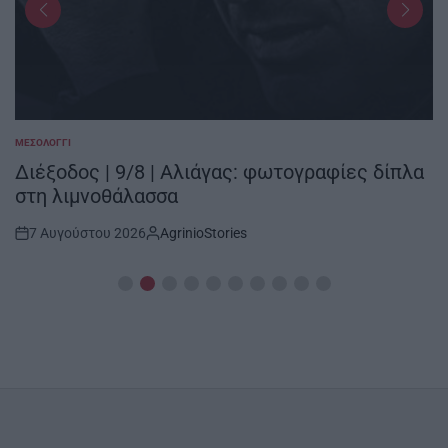
ΜΕΣΟΛΌΓΓΙ
POSTED
IN
Διέξοδος | 9/8 | Αλιάγας: φωτογραφίες δίπλα
στη λιμνοθάλασσα
7 Αυγούστου 2026
AgrinioStories
Post
By:
Date