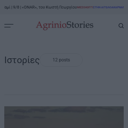
Skip
ί | 9/8 | «ONAR», του Κωστή Γεωργίου
Ξενο
ΜΕΣΟΛΌΓΓΙ
ΣΤΗΝ ΑΙΤΩΛΟΑΚΑΡΝΑΝΊΑ
to
POSTED
IN
content
AgrinioStories
Ιστορίες
12 posts