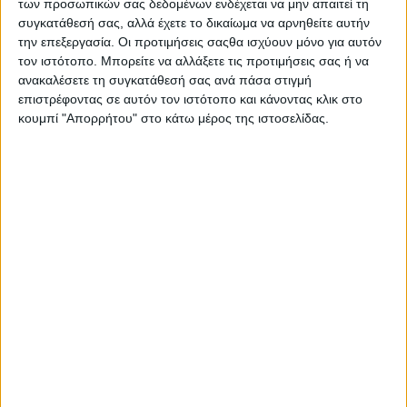
των προσωπικών σας δεδομένων ενδέχεται να μην απαιτεί τη
συγκατάθεσή σας, αλλά έχετε το δικαίωμα να αρνηθείτε αυτήν
την επεξεργασία. Οι προτιμήσεις σαςθα ισχύουν μόνο για αυτόν
τον ιστότοπο. Μπορείτε να αλλάξετε τις προτιμήσεις σας ή να
ΙΣΤΟΡΊΕΣ
POSTED
ανακαλέσετε τη συγκατάθεσή σας ανά πάσα στιγμή
IN
Οι ηλικίες που μας
επιστρέφοντας σε αυτόν τον ιστότοπο και κάνοντας κλικ στο
κουμπί "Απορρήτου" στο κάτω μέρος της ιστοσελίδας.
φόρεσαν
8 Ιουνίου 2026
on
... | Νικολέτα Γερολιμίνη | Οι ηλικίες που μας φόρεσαν | H
ζωή δεν μικραίνει επειδή πέρασαν τα χρόνια· μικραίνει…
Διαβάστε περισσότερα