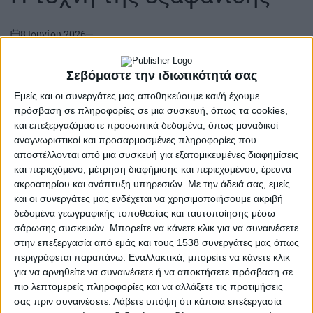
8 Ιουνίου 2026
on
... | Νικολέτα Γερολιμίνη | Η τέχνη της εξαφάνισης | Kάθε
αληθινή αλλαγή μοιάζει σκανδαλώδης κι έχει αντίτιμο|
Σεβόμαστε την ιδιωτικότητά σας
Οι περισσότεροι…
Εμείς και οι συνεργάτες μας αποθηκεύουμε και/ή έχουμε
πρόσβαση σε πληροφορίες σε μια συσκευή, όπως τα cookies,
Διαβάστε περισσότερα
και επεξεργαζόμαστε προσωπικά δεδομένα, όπως μοναδικοί
αναγνωριστικοί και προσαρμοσμένες πληροφορίες που
αποστέλλονται από μια συσκευή για εξατομικευμένες διαφημίσεις
και περιεχόμενο, μέτρηση διαφήμισης και περιεχομένου, έρευνα
ακροατηρίου και ανάπτυξη υπηρεσιών.
Με την άδειά σας, εμείς
και οι συνεργάτες μας ενδέχεται να χρησιμοποιήσουμε ακριβή
δεδομένα γεωγραφικής τοποθεσίας και ταυτοποίησης μέσω
σάρωσης συσκευών. Μπορείτε να κάνετε κλικ για να συναινέσετε
στην επεξεργασία από εμάς και τους 1538 συνεργάτες μας όπως
περιγράφεται παραπάνω. Εναλλακτικά, μπορείτε να κάνετε κλικ
για να αρνηθείτε να συναινέσετε ή να αποκτήσετε πρόσβαση σε
πιο λεπτομερείς πληροφορίες και να αλλάξετε τις προτιμήσεις
σας πριν συναινέσετε.
Λάβετε υπόψη ότι κάποια επεξεργασία