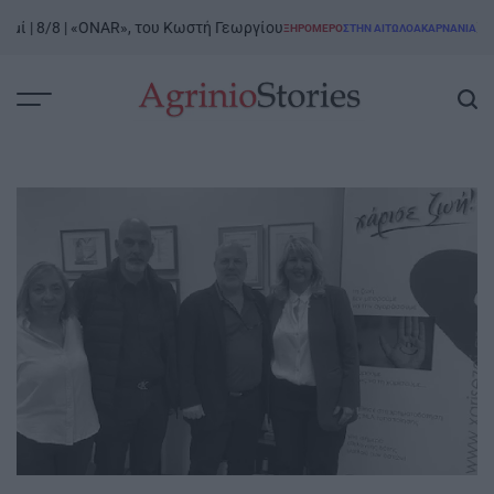
Skip
| 8/8 | «ONAR», του Κωστή Γεωργίου
Ξηρόμερ
ΞΗΡΟΜΕΡΟ
ΣΤΗΝ ΑΙΤΩΛΟΑΚΑΡΝΑΝΊΑ
to
POSTED
IN
content
AgrinioStories