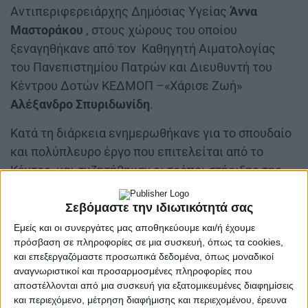
Αντιπεριφερειάρχης Δημόσιας Υγείας
Άννα
Μαστοράκου
, στους χώρους του οποίου
ξεναγηθήκανε από τον Καθηγητή Αιματολογίας
του Πανεπιστημίου Πατρών και Διευθυντή του
Κέντρου Δοτών ΚΕΔΜΟΠ –«Χάρισε Ζωή»
Αλέξανδρο Σπυριδωνίδη
.
Κατά τη διάρκεια ενημερωθήκανε για το σπουδαίο
και πολύπλευρο έργο που επιτελείται από το
Κέντρο και συζητήθηκαν οι τρόποι στήριξης της
μεγάλης αυτής επιστημονικής προσπάθειας.
Σεβόμαστε την ιδιωτικότητά σας
Ο Αναπληρωτής Περιφερειάρχης, αφού έδωσε
Εμείς και οι συνεργάτες μας αποθηκεύουμε και/ή έχουμε
πολλά συγχαρητήρια τόσο στον κ. Σπυριδωνίδη όσο
πρόσβαση σε πληροφορίες σε μια συσκευή, όπως τα cookies,
και σε όλους όσους προσφέρουν υπηρεσίες στο
και επεξεργαζόμαστε προσωπικά δεδομένα, όπως μοναδικοί
αναγνωριστικοί και προσαρμοσμένες πληροφορίες που
Κέντρο, τόνισε
: «Η Δωρεά μυελού των οστών
αποστέλλονται από μια συσκευή για εξατομικευμένες διαφημίσεις
αποτελεί την εμπράγματη πράξη ανιδιοτελούς
και περιεχόμενο, μέτρηση διαφήμισης και περιεχομένου, έρευνα