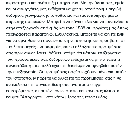
συνεισφοράς προς το συνάνθρωπο. Ο εθελοντής
ακροατηρίου και ανάπτυξη υπηρεσιών.
Με την άδειά σας, εμείς
δότης μυελού των οστών Χαρίζει Ζωή σε
και οι συνεργάτες μας ενδέχεται να χρησιμοποιήσουμε ακριβή
δεδομένα γεωγραφικής τοποθεσίας και ταυτοποίησης μέσω
συνανθρώπους του που πάσχουν από καρκίνο του
σάρωσης συσκευών. Μπορείτε να κάνετε κλικ για να συναινέσετε
αίματος (συνήθως λευχαιμία ή λεμφώματα) ή άλλα
στην επεξεργασία από εμάς και τους 1538 συνεργάτες μας όπως
αιματολογικά νοσήματα. Η Περιφέρεια Δυτικής
περιγράφεται παραπάνω. Εναλλακτικά, μπορείτε να κάνετε κλικ
για να αρνηθείτε να συναινέσετε ή να αποκτήσετε πρόσβαση σε
Ελλάδας στέκεται πάντα αρωγός σε κάθε
πιο λεπτομερείς πληροφορίες και να αλλάξετε τις προτιμήσεις
προσπάθεια ενημέρωσης, ευαισθητοποίησης και
σας πριν συναινέσετε.
Λάβετε υπόψη ότι κάποια επεξεργασία
προσέλκυσης νέων εθελοντών στηρίζοντας
των προσωπικών σας δεδομένων ενδέχεται να μην απαιτεί τη
δράσεις που στόχο έχουν την εγγραφή νέων
συγκατάθεσή σας, αλλά έχετε το δικαίωμα να αρνηθείτε αυτήν
την επεξεργασία. Οι προτιμήσεις σαςθα ισχύουν μόνο για αυτόν
μελών στο ΚΕΔΜΟΠ «Χάρισε Ζωή» . Αν σκεφτεί ο
τον ιστότοπο. Μπορείτε να αλλάξετε τις προτιμήσεις σας ή να
καθένας μας πως με κάτι πολύ απλό για εμάς
ανακαλέσετε τη συγκατάθεσή σας ανά πάσα στιγμή
μπορούμε να σώσουμε μια ζωή, τότε όλοι ήδη θα
επιστρέφοντας σε αυτόν τον ιστότοπο και κάνοντας κλικ στο
κουμπί "Απορρήτου" στο κάτω μέρος της ιστοσελίδας.
έπρεπε να έχουμε γίνει δότες!»