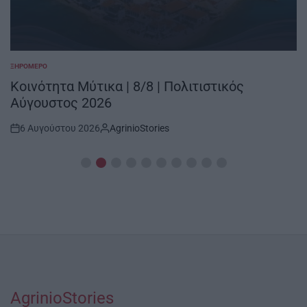
ΞΗΡΟΜΕΡΟ
POSTED
IN
Κοινότητα Μύτικα | 8/8 | Πολιτιστικός
Αύγουστος 2026
6 Αυγούστου 2026
AgrinioStories
Post
By:
Date
AgrinioStories