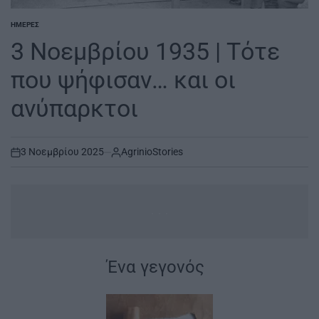
ΗΜΈΡΕΣ
POSTED
IN
3 Νοεμβρίου 1935 | Τότε
που ψήφισαν… και οι
ανύπαρκτοι
3 Νοεμβρίου 2025
AgrinioStories
on
...
Ένα γεγονός
|