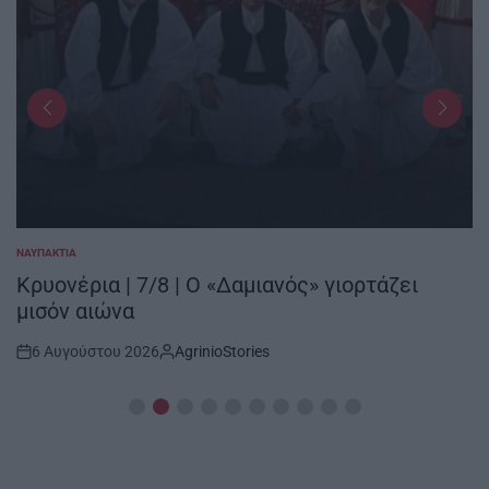
ΝΑΥΠΑΚΤΊΑ
POSTED
IN
Κρυονέρια | 7/8 | Ο «Δαμιανός» γιορτάζει
μισόν αιώνα
6 Αυγούστου 2026
AgrinioStories
Post
By:
Date