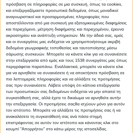
πρόσβαση σε πληροφορίες σε μια συσκευή, όπως τα cookies,
και επεξεργαζόμαστε προσωπικά δεδομένα, όπως μοναδικοί
αναγνωριστικοί και προσαρμοσμένες πληροφορίες που
1936. Ο Βρετανός πρέσβης Γουώτερλο χαιρετά το
αποστέλλονται από μια συσκευή για εξατομικευμένες διαφημίσεις
Γεώργιο
και περιεχόμενο, μέτρηση διαφήμισης και περιεχομένου, έρευνα
ακροατηρίου και ανάπτυξη υπηρεσιών.
Με την άδειά σας, εμείς
και οι συνεργάτες μας ενδέχεται να χρησιμοποιήσουμε ακριβή
δεδομένα γεωγραφικής τοποθεσίας και ταυτοποίησης μέσω
σάρωσης συσκευών. Μπορείτε να κάνετε κλικ για να συναινέσετε
Ας πάρουμε όμως τα πράγματα από την αρχή. Στις
στην επεξεργασία από εμάς και τους 1538 συνεργάτες μας όπως
10 Οκτώβρη του 1935, γύρω στις 11 π.μ. ο
περιγράφεται παραπάνω. Εναλλακτικά, μπορείτε να κάνετε κλικ
για να αρνηθείτε να συναινέσετε ή να αποκτήσετε πρόσβαση σε
πρωθυπουργός της Ελλάδας, Παναγής Τσαλδάρης,
πιο λεπτομερείς πληροφορίες και να αλλάξετε τις προτιμήσεις
κατέβαινε, από το σπίτι του στην Κηφισιά, τη
σας πριν συναινέσετε.
Λάβετε υπόψη ότι κάποια επεξεργασία
λεωφόρο Κηφισίας με σκοπό να πάει στο πολιτικό
των προσωπικών σας δεδομένων ενδέχεται να μην απαιτεί τη
συγκατάθεσή σας, αλλά έχετε το δικαίωμα να αρνηθείτε αυτήν
του γραφείο, όταν διασταυρώθηκε μ’ ένα δεύτερο
την επεξεργασία. Οι προτιμήσεις σαςθα ισχύουν μόνο για αυτόν
αυτοκίνητο το οποίο του έκοψε το δρόμο
τον ιστότοπο. Μπορείτε να αλλάξετε τις προτιμήσεις σας ή να
κορνάροντας. Στο δεύτερο αυτό αυτοκίνητο
ανακαλέσετε τη συγκατάθεσή σας ανά πάσα στιγμή
επέβαιναν τρεις ανώτατοι αξιωματικοί: ο
επιστρέφοντας σε αυτόν τον ιστότοπο και κάνοντας κλικ στο
κουμπί "Απορρήτου" στο κάτω μέρος της ιστοσελίδας.
διοικητής του Α’ Σώματος Στρατού, υποστράτηγος