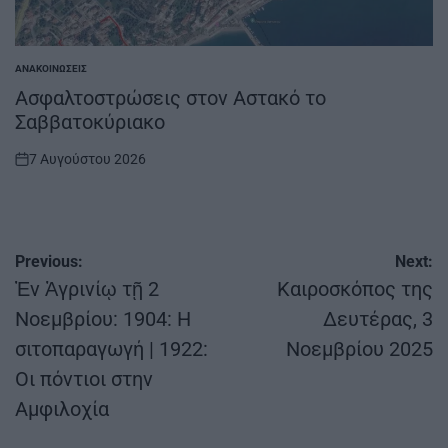
ΑΝΑΚΟΙΝΏΣΕΙΣ
POSTED
IN
Ασφαλτοστρώσεις στον Αστακό το
Σαββατοκύριακο
7 Αυγούστου 2026
on
Πλοήγηση
Previous:
Next:
άρθρων
Ἐν Ἀγρινίῳ τῇ 2
Καιροσκόπος της
Νοεμβρίου: 1904: Η
Δευτέρας, 3
σιτοπαραγωγή | 1922:
Νοεμβρίου 2025
Οι πόντιοι στην
Αμφιλοχία