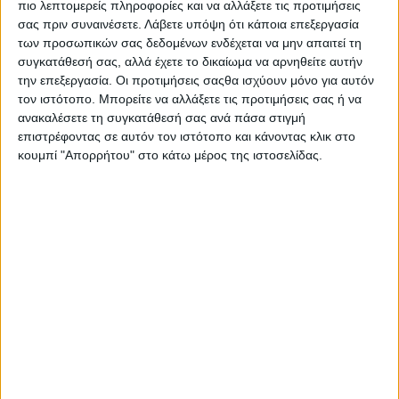
πιο λεπτομερείς πληροφορίες και να αλλάξετε τις προτιμήσεις
λουλούδια και να εκδηλώσουν τον ενθουσιασμό
σας πριν συναινέσετε.
Λάβετε υπόψη ότι κάποια επεξεργασία
τους. Στο Αίγιο και στο Ρίο οι εκδηλώσεις
των προσωπικών σας δεδομένων ενδέχεται να μην απαιτεί τη
χαρακτηρίστηκαν αποθεωτικές, με πλήθη να
συγκατάθεσή σας, αλλά έχετε το δικαίωμα να αρνηθείτε αυτήν
την επεξεργασία. Οι προτιμήσεις σαςθα ισχύουν μόνο για αυτόν
επευφημούν τη βασίλισσα και την πριγκίπισσα
τον ιστότοπο. Μπορείτε να αλλάξετε τις προτιμήσεις σας ή να
Σοφία.
ανακαλέσετε τη συγκατάθεσή σας ανά πάσα στιγμή
επιστρέφοντας σε αυτόν τον ιστότοπο και κάνοντας κλικ στο
Η μετάβαση από το Ρίο στο Αντίρριο έγινε με
κουμπί "Απορρήτου" στο κάτω μέρος της ιστοσελίδας.
αποβατικό σκάφος. Εκεί την υποδέχθηκαν ο
νομάρχης Αιτωλοακαρνανίας, στρατιωτικοί
διοικητές, αξιωματικοί της Χωροφυλακής και
εκπρόσωποι του Εράνου. Η παρουσία του κρατικού
μηχανισμού ήταν έντονη σε κάθε στάση της
περιοδείας, στοιχείο που αποτύπωνε και τη
σημασία που έδινε τότε το καθεστώς στις
δημόσιες εμφανίσεις της βασιλικής οικογένειας.
Στο Μεσολόγγι χιλιάδες κάτοικοι
συγκεντρώθηκαν στην είσοδο της πόλης για να την