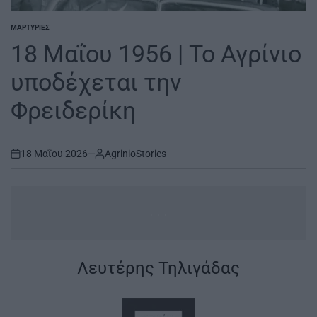
ΜΑΡΤΥΡΊΕΣ
POSTED
IN
18 Μαΐου 1956 | Το Αγρίνιο
υποδέχεται την
Φρειδερίκη
18 Μαΐου 2026
AgrinioStories
on
..
.
|
Λευτέρης Τηλιγάδας
|