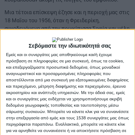
Μια τέτοια επίσκεψη έζησε και η περιοχή μας στις
18 Μαΐου του 1956, όταν η Φρειδερίκη,
συνοδευόμενη από την πριγκίπισσα Σοφία και μέλη
της αυλής, έφθασε στο Αγρίνιο για μια
προγραμματισμένη περιοδεία στο νομό έπειτα με
Σεβόμαστε την ιδιωτικότητά σας
έντονες εκδηλώσεις σε κάθε σταθμό της
Εμείς και οι συνεργάτες μας αποθηκεύουμε και/ή έχουμε
διαδρομής από την Αθήνα έως τη δυτική Στερεά
πρόσβαση σε πληροφορίες σε μια συσκευή, όπως τα cookies,
και επεξεργαζόμαστε προσωπικά δεδομένα, όπως μοναδικοί
Ελλάδα.
αναγνωριστικοί και προσαρμοσμένες πληροφορίες που
αποστέλλονται από μια συσκευή για εξατομικευμένες διαφημίσεις
Καθ’ όλη τη διαδρομή, αναφέρει ο Νεολόγος των
και περιεχόμενο, μέτρηση διαφήμισης και περιεχομένου, έρευνα
Πατρών (19.5.1956), από το Ξυλόκαστρο και το
ακροατηρίου και ανάπτυξη υπηρεσιών.
Με την άδειά σας, εμείς
Διακοφτό μέχρι το Αίγιο και το Ρίο, χωριά και
και οι συνεργάτες μας ενδέχεται να χρησιμοποιήσουμε ακριβή
δεδομένα γεωγραφικής τοποθεσίας και ταυτοποίησης μέσω
πόλεις είχαν σημαιοστολιστεί, ενώ σε αρκετά
σάρωσης συσκευών. Μπορείτε να κάνετε κλικ για να συναινέσετε
σημεία είχαν στηθεί αψίδες υποδοχής. Οι κάτοικοι
στην επεξεργασία από εμάς και τους 1538 συνεργάτες μας όπως
συγκεντρώνονταν κατά μήκος του δρόμου για να
περιγράφεται παραπάνω. Εναλλακτικά, μπορείτε να κάνετε κλικ
δουν τη βασιλική πομπή, να προσφέρουν
για να αρνηθείτε να συναινέσετε ή να αποκτήσετε πρόσβαση σε