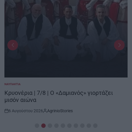
ΝΑΥΠΑΚΤΊΑ
POSTED
IN
Κρυονέρια | 7/8 | Ο «Δαμιανός» γιορτάζει
μισόν αιώνα
6 Αυγούστου 2026
AgrinioStories
Post
By:
Date