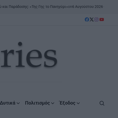
on
6 Αυγούστου 2026
Posted by
AgrinioStor
σης: «Της Γης το Πανηγύρι»
facebook
Twitter
instagram
YouTube
Δυτικά
Πολιτισμός
Έξοδος