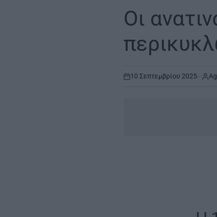
POSTED
IN
Οι ανατιν
περικυκλ
10 Σεπτεμβρίου 2025
Ag
on