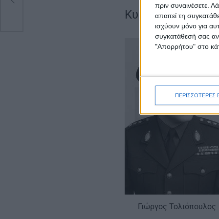
πριν συναινέσετε.
Λά
Κυρίαρχο στην π
απαιτεί τη συγκατάθ
ισχύουν μόνο για αυ
συγκατάθεσή σας ανά
"Απορρήτου" στο κάτ
ΠΕΡΙΣΣΟΤΕΡΕΣ 
Γιώργος Τολιόπουλος