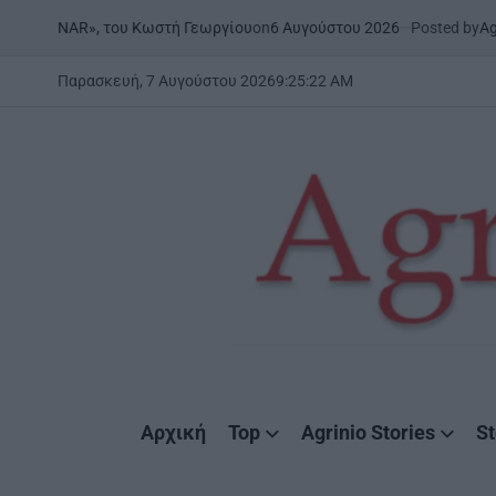
Skip
on
6 Αυγούστου 2026
Posted by
AgrinioStories
», του Κωστή Γεωργίου
ΉΠ
to
PO
IN
content
Παρασκευή, 7 Αυγούστου 2026
9
:
25
:
23
AM
AgrinioStories
Αρχική
Top
Agrinio Stories
St