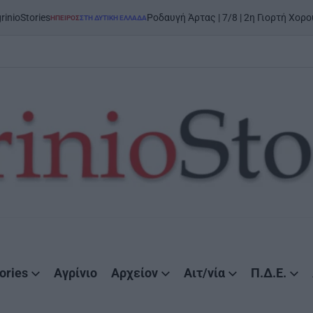
Ροδαυγή Άρτας | 7/8 | 2η Γιορτή Χορού και Παράδο
ΕΙΡΟΣ
ΣΤΗ ΔΥΤΙΚΉ ΕΛΛΆΔΑ
STED
ories
Αγρίνιο
Αρχείον
Αιτ/νία
Π.Δ.Ε.