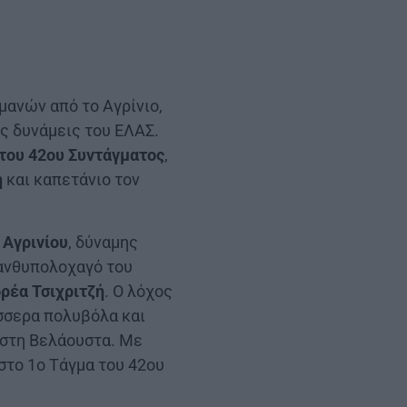
μανών από το Αγρίνιο,
ες δυνάμεις του ΕΛΑΣ.
 του 42ου Συντάγματος
,
η
και καπετάνιο τον
 Αγρινίου
, δύναμης
ανθυπολοχαγό του
ρέα Τσιχριτζή
. Ο λόχος
έσσερα πολυβόλα και
 στη Βελάουστα. Με
στο 1ο Τάγμα του 42ου