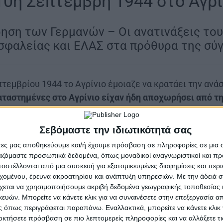
10η Σεπτέμβρη 1944 στο Αγρί
ηση των Γερμανών – Οι ανατινάξεις του
σφαλείας και ΕΛΑΣ στα πρόθυρα της σύ
τεμβρίου 1944 το Αγρίνιο έμοιαζε να κρατάει την ανά
αταστημένες στο Αγρίνιο είχαν ήδη αποχωρήσει από τ
κρή οπισθοφυλακή με διαταγή να καταστρέψει ό,τι πολ
ί. Όλο αυτό το υλικό βρισκόταν στις αποθήκες και τα
Σεβόμαστε την ιδιωτικότητά σας
ι Γερμανοί ανατίναξαν.
Οι εκρήξεις ήταν τρομερές, ολό
άτες μας αποθηκεύουμε και/ή έχουμε πρόσβαση σε πληροφορίες σε μια
ύτσαγας χτυπήθηκαν από βλήματα που εκτοξεύτηκαν μέ
ργαζόμαστε προσωπικά δεδομένα, όπως μοναδικοί αναγνωριστικοί και 
ά υλικά έπεφταν στις στέγες και στους δρόμους. Η εικ
στέλλονται από μια συσκευή για εξατομικευμένες διαφημίσεις και περ
εχομένου, έρευνα ακροατηρίου και ανάπτυξη υπηρεσιών.
Με την άδειά σα
υπό τον Ίλαρχο Μύλερ
, ολοκλήρωσε την αποστολή εγκα
χεται να χρησιμοποιήσουμε ακριβή δεδομένα γεωγραφικής τοποθεσίας 
ών. Μπορείτε να κάνετε κλικ για να συναινέσετε στην επεξεργασία απ
ος τη γέφυρα του Αχελώου, την οποία και ανατίναξε
 όπως περιγράφεται παραπάνω. Εναλλακτικά, μπορείτε να κάνετε κλικ γ
 την Αμφιλοχία.
οκτήσετε πρόσβαση σε πιο λεπτομερείς πληροφορίες και να αλλάξετε τι