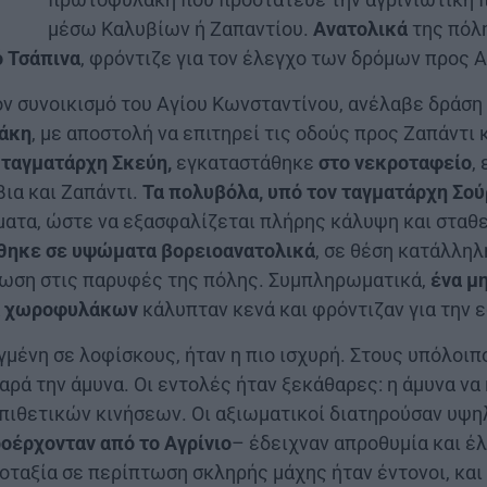
μέσω Καλυβίων ή Ζαπαντίου.
Ανατολικά
της πόλ
ό Τσάπινα
, φρόντιζε για τον έλεγχο των δρόμων προς 
τον συνοικισμό του Αγίου Κωνσταντίνου, ανέλαβε δράσ
ράκη
, με αποστολή να επιτηρεί τις οδούς προς Ζαπάντι 
 ταγματάρχη Σκεύη,
εγκαταστάθηκε
στο νεκροταφείο
,
ια και Ζαπάντι.
Τα πολυβόλα, υπό τον ταγματάρχη Σο
ήματα, ώστε να εξασφαλίζεται πλήρης κάλυψη και σταθ
θηκε σε υψώματα βορειοανατολικά
, σε θέση κατάλληλ
ωση στις παρυφές της πόλης. Συμπληρωματικά,
ένα μη
α χωροφυλάκων
κάλυπταν κενά και φρόντιζαν για την 
γμένη σε λοφίσκους, ήταν η πιο ισχυρή. Στους υπόλοιπ
ά την άμυνα. Οι εντολές ήταν ξεκάθαρες: η άμυνα να 
ιθετικών κινήσεων. Οι αξιωματικοί διατηρούσαν υψηλ
ροέρχονταν από το Αγρίνιο
– έδειχναν απροθυμία και έ
ποταξία σε περίπτωση σκληρής μάχης ήταν έντονοι, και