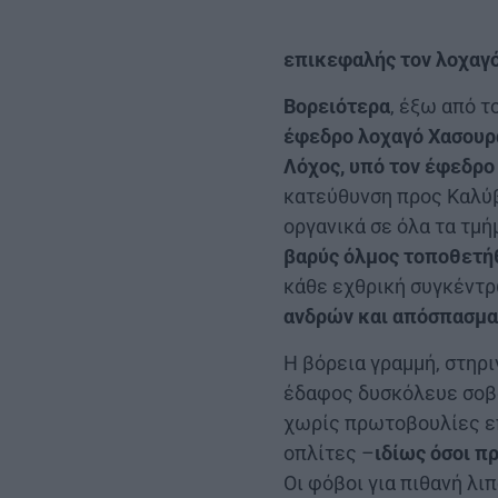
επικεφαλής τον λοχαγ
Βορειότερα
, έξω από 
έφεδρο λοχαγό Χασου
Λόχος, υπό τον έφεδρο
κατεύθυνση προς Καλύβ
οργανικά σε όλα τα τμ
βαρύς όλμος τοποθετή
κάθε εχθρική συγκέντρ
ανδρών και απόσπασμ
Η βόρεια γραμμή, στηρι
έδαφος δυσκόλευε σοβαρ
χωρίς πρωτοβουλίες επ
οπλίτες –
ιδίως όσοι π
Οι φόβοι για πιθανή λι