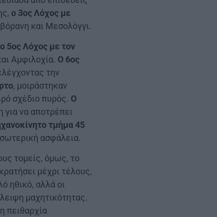
ης,
ο 3ος Λόχος
με
Αβόρανη και Μεσολόγγι.
η
ο 5ος Λόχος με τον
και Αμφιλοχία.
Ο 6ος
 ελέγχοντας την
ύρτο
, μοιράστηκαν
ερό σχέδιο πυρός.
Ο
η για να αποτρέπει
χανοκίνητο τμήμα 45
εσωτερική ασφάλεια.
ους τομείς, όμως, το
κρατήσει μέχρι τέλους,
ό ηθικό, αλλά οι
λλειψη μαχητικότητας.
 η πειθαρχία