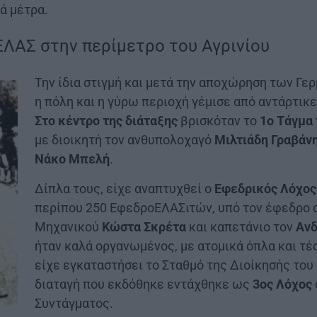
ά μέτρα.
ΕΛΑΣ στην περίμετρο του Αγρινίου
Την ίδια στιγμή και μετά την αποχώρηση των Γερ
η πόλη και η γύρω περιοχή γέμισε από αντάρτικ
Στο κέντρο της διάταξης
βρισκόταν το
1ο Τάγμα
με διοικητή τον ανθυπολοχαγό
Μιλτιάδη Γραβάν
Νάκο Μπελή
.
Δίπλα τους, είχε αναπτυχθεί ο
Εφεδρικός Λόχος
περίπου 250 ΕφεδροΕΛΑΣιτών, υπό τον έφεδρο 
Μηχανικού
Κώστα Σκρέτα
και καπετάνιο τον
Ανδ
ήταν καλά οργανωμένος, με ατομικά όπλα και τ
είχε εγκαταστήσει το Σταθμό της Διοίκησής του
διαταγή που εκδόθηκε εντάχθηκε ως
3ος Λόχος
Συντάγματος.