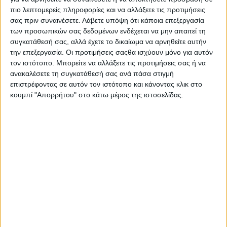
εκδοχή του «Ξημερώνει και Βραδιάζει» του
πιο λεπτομερείς πληροφορίες και να αλλάξετε τις προτιμήσεις
σας πριν συναινέσετε.
Λάβετε υπόψη ότι κάποια επεξεργασία
Βασίλη Τσιτσάνη, που παρουσίασαν πρώτη
των προσωπικών σας δεδομένων ενδέχεται να μην απαιτεί τη
φορά στα live τους την περασμένη χρονιά. Και
συγκατάθεσή σας, αλλά έχετε το δικαίωμα να αρνηθείτε αυτήν
από την «Κλεψύδρα» μέχρι την πρόσφατη
την επεξεργασία. Οι προτιμήσεις σαςθα ισχύουν μόνο για αυτόν
επιτυχία τους «Μετανιώνω», όλα τα
τον ιστότοπο. Μπορείτε να αλλάξετε τις προτιμήσεις σας ή να
ανακαλέσετε τη συγκατάθεσή σας ανά πάσα στιγμή
τραγούδια που αγαπήθηκαν από το κοινό,
επιστρέφοντας σε αυτόν τον ιστότοπο και κάνοντας κλικ στο
«ανακατεμένα» με τον τρόπο που μόνο οι
κουμπί "Απορρήτου" στο κάτω μέρος της ιστοσελίδας.
ONIRAMA γνωρίζουν.
Η ΑΝΔΡΙΑΝΑ ΜΠΑΜΠΑΛΗ
Μετά από μακρά παρουσία στο ελληνικό
πεντάγραμμο, και έχοντας στο ενεργητικό της
συνεργασίες με πολλούς από τους
σημαντικότερους εκπροσώπους του χώρου
(Γ.Νταλάρας, Χ.Αλεξίου, Ν.Πορτοκάλογλου,
Ε.Τσαλιγοπούλου, Κ. Λειβαδάς κ.α.), η Ανδριάνα