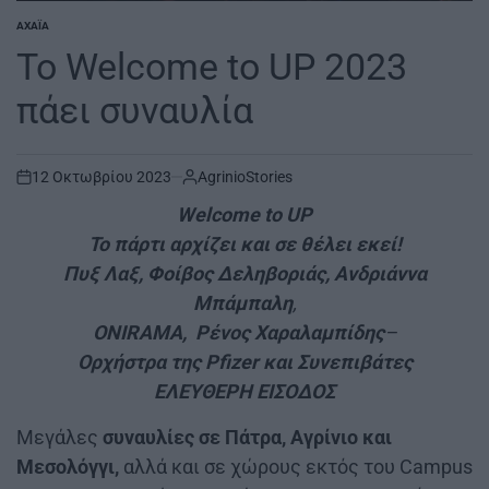
ΑΧΑΪ́Α
POSTED
IN
Το Welcome to UP 2023
πάει συναυλία
12 Οκτωβρίου 2023
AgrinioStories
on
Welcome to UP
Το πάρτι αρχίζει και σε θέλει εκεί!
Πυξ Λαξ, Φοίβος Δεληβοριάς, Ανδριάννα
Μπάμπαλη
,
ONIRAMA
,
Ρένος Χαραλαμπίδης
–
Ορχήστρα της
Pfizer
και
Συνεπιβάτες
ΕΛΕΥΘΕΡΗ ΕΙΣΟΔΟΣ
Μεγάλες
συναυλίες σε Πάτρα, Αγρίνιο και
Μεσολόγγι,
αλλά και σε χώρους εκτός του Campus