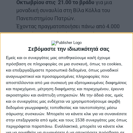
Οκτωβρίου στις 21.00 το βράδυ
για μια
μοναδική συναυλία στη Βίλα Κόλλα του
Πανεπιστημίου Πατρών.
Έχοντας πραγματοποιήσει πάνω από 4.000
εμφανίσεις συνολικά στην καριέρα τους, οι
ONIRAMA είναι αναμφισβήτητα η μπάντα με
Σεβόμαστε την ιδιωτικότητά σας
τα περισσότερα live σε Ελλάδα και Κύπρο!
Γεμίζουν τις αποσκευές τους με τις
Εμείς και οι συνεργάτες μας αποθηκεύουμε και/ή έχουμε
πρόσβαση σε πληροφορίες σε μια συσκευή, όπως τα cookies,
μεγαλύτερες επιτυχίες τους, τα πιο
και επεξεργαζόμαστε προσωπικά δεδομένα, όπως μοναδικοί
αγαπημένα τραγούδια τους και την καλύτερή
αναγνωριστικοί και προσαρμοσμένες πληροφορίες που
τους διάθεση και έρχονται να μας
αποστέλλονται από μια συσκευή για εξατομικευμένες διαφημίσεις
και περιεχόμενο, μέτρηση διαφήμισης και περιεχομένου, έρευνα
ξεσηκώσουν. Στο ταξίδι αυτό τους
ακροατηρίου και ανάπτυξη υπηρεσιών.
Με την άδειά σας, εμείς
συντροφεύει μια
playlist
που αντανακλά την
και οι συνεργάτες μας ενδέχεται να χρησιμοποιήσουμε ακριβή
“mixin–up” ψυχή της μπάντας
: από τον
δεδομένα γεωγραφικής τοποθεσίας και ταυτοποίησης μέσω
«Δύσκολο Καιρό για Πρίγκιπες», μέχρι το
σάρωσης συσκευών. Μπορείτε να κάνετε κλικ για να συναινέσετε
στην επεξεργασία από εμάς και τους 1538 συνεργάτες μας όπως
«Ανθολόγιο για Μικρούς και Μεγάλους». Από
περιγράφεται παραπάνω. Εναλλακτικά, μπορείτε να κάνετε κλικ
το «Να την Προσέχεις» μέχρι την ξεσηκωτική
για να αρνηθείτε να συναινέσετε ή να αποκτήσετε πρόσβαση σε