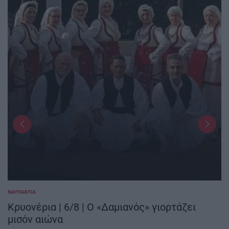
ΝΑΥΠΑΚΤΊΑ
POSTED
IN
Κρυονέρια | 6/8 | Ο «Δαμιανός» γιορτάζει
μισόν αιώνα