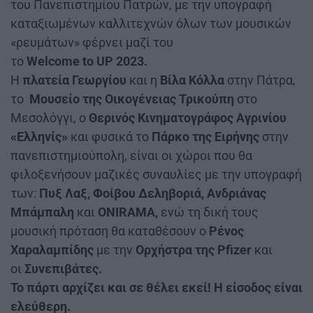
του Πανεπιστημίου Πατρών, με την υπογραφή
καταξιωμένων καλλιτεχνών όλων των μουσικών
«ρευμάτων» φέρνει μαζί του
το
Welcome
to
UP
2023.
Η
πλατεία Γεωργίου
και η
Βίλα Κόλλα
στην Πάτρα,
το
Μουσείο της Οικογένειας Τρικούπη
στο
Μεσολόγγι, ο
Θερινός Κινηματογράφος Αγρινίου
«Ελληνίς»
και φυσικά το
Πάρκο της Ειρήνης
στην
πανεπιστημιούπολη, είναι οι χώροι που θα
φιλοξενήσουν μαζικές συναυλίες με την υπογραφή
των:
Πυξ Λαξ, Φοίβου Δεληβοριά, Ανδριάνας
Μπάμπαλη
και
ONIRAMA
,
ενώ τη δική τους
μουσική πρόταση θα καταθέσουν ο
Ρένος
Χαραλαμπίδης
με την
Ορχήστρα της
Pfizer
και
οι
Συνεπιβάτες.
Το πάρτι αρχίζει και σε θέλει εκεί! Η είσοδος είναι
ελεύθερη.