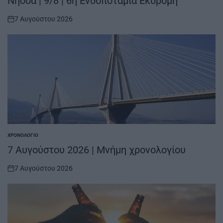
Νήσσα | 9/8 | 6η Ενδοποτάμια Εκδρομή
7 Αυγούστου 2026
on
ΧΡΟΝΟΛΌΓΙΟ
POSTED
IN
7 Αυγούστου 2026 | Μνήμη χρονολογίου
7 Αυγούστου 2026
on