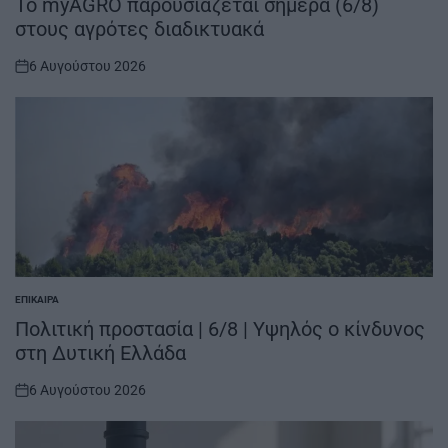
Το myAGRO παρουσιάζεται σήμερα (6/8)
στους αγρότες διαδικτυακά
6 Αυγούστου 2026
on
ΕΠΊΚΑΙΡΑ
POSTED
IN
Πολιτική προστασία | 6/8 | Υψηλός ο κίνδυνος
στη Δυτική Ελλάδα
6 Αυγούστου 2026
on