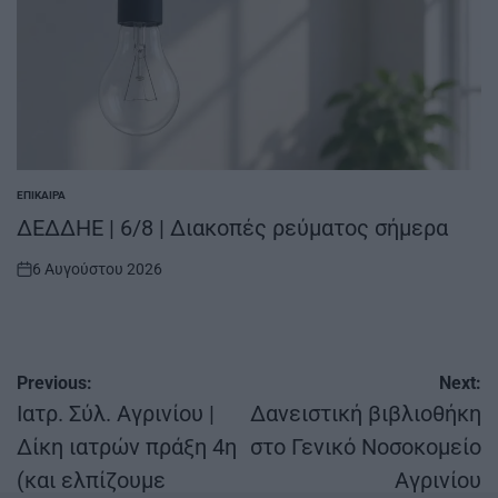
ΕΠΊΚΑΙΡΑ
POSTED
IN
ΔΕΔΔΗΕ | 6/8 | Διακοπές ρεύματος σήμερα
6 Αυγούστου 2026
on
Πλοήγηση
Previous:
Next:
άρθρων
Ιατρ. Σύλ. Αγρινίου |
Δανειστική βιβλιοθήκη
Δίκη ιατρών πράξη 4η
στο Γενικό Νοσοκομείο
(και ελπίζουμε
Αγρινίου