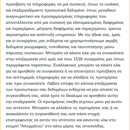
κριτική (πιο ήπια) του πρώην πρωθυπουργού Κ.
πρόσβαση σε πληροφορίες σε μια συσκευή, όπως τα cookies,
και επεξεργαζόμαστε προσωπικά δεδομένα, όπως μοναδικοί
Καραμανλή ο κ. Μητσοτάκης δεν κατέφυγε στο
αναγνωριστικοί και προσαρμοσμένες πληροφορίες που
μέτρο της διαγραφής, αρκούμενος στο «Ουδέν
αποστέλλονται από μια συσκευή για εξατομικευμένες διαφημίσεις
Σχόλιον» δια του κυβερνητικού εκπροσώπου.
και περιεχόμενο, μέτρηση διαφήμισης και περιεχομένου, έρευνα
ακροατηρίου και ανάπτυξη υπηρεσιών.
Με την άδειά σας, εμείς
Εξάλλου διαγράφεται ένας Καραμανλής-σημαία της
και οι συνεργάτες μας ενδέχεται να χρησιμοποιήσουμε ακριβή
Ν.Δ;
δεδομένα γεωγραφικής τοποθεσίας και ταυτοποίησης μέσω
σάρωσης συσκευών. Μπορείτε να κάνετε κλικ για να συναινέσετε
Σίγουρα ο Πρωθυπουργός θα βιώνει οδυνηρά την
στην επεξεργασία από εμάς και τους 1538 συνεργάτες μας όπως
«Πολιτική Μοναξιά» του με τις τελευταίες
περιγράφεται παραπάνω. Εναλλακτικά, μπορείτε να κάνετε κλικ
κριτικές –διαφοροποιήσεις των δύο πρώην
για να αρνηθείτε να συναινέσετε ή να αποκτήσετε πρόσβαση σε
πιο λεπτομερείς πληροφορίες και να αλλάξετε τις προτιμήσεις
πρωθυπουργών που ίσως δεν θα ήθελαν και μία
σας πριν συναινέσετε.
Λάβετε υπόψη ότι κάποια επεξεργασία
τρίτη συνεχή πρωθυπουργία του κ. Μητσοτάκη,
των προσωπικών σας δεδομένων ενδέχεται να μην απαιτεί τη
κάτι που κανείς άλλος πολιτικός δεν πέτυχε μέχρι
συγκατάθεσή σας, αλλά έχετε το δικαίωμα να αρνηθείτε αυτήν
την επεξεργασία. Οι προτιμήσεις σαςθα ισχύουν μόνο για αυτόν
τώρα. Ωστόσο «γελάει καλύτερα όποιος γελάει
τον ιστότοπο. Μπορείτε να αλλάξετε τις προτιμήσεις σας ή να
τελευταίος».
ανακαλέσετε τη συγκατάθεσή σας ανά πάσα στιγμή
επιστρέφοντας σε αυτόν τον ιστότοπο και κάνοντας κλικ στο
Το κόμμα της αξιωματικής αντιπολίτευσης
κουμπί "Απορρήτου" στο κάτω μέρος της ιστοσελίδας.