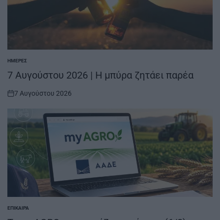
ΗΜΈΡΕΣ
POSTED
IN
7 Αυγούστου 2026 | Η μπύρα ζητάει παρέα
7 Αυγούστου 2026
on
ΕΠΊΚΑΙΡΑ
POSTED
IN