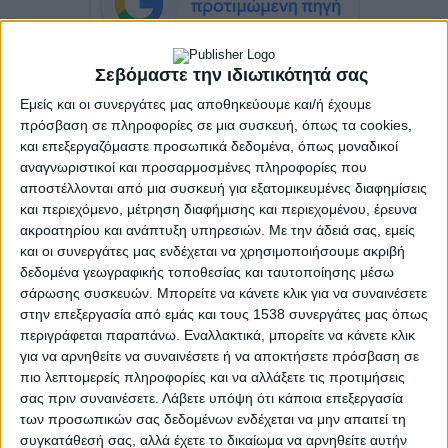
Σεβόμαστε την ιδιωτικότητά σας
Εμείς και οι συνεργάτες μας αποθηκεύουμε και/ή έχουμε
Η τελετή υπογραφής θα πραγματοποιηθεί στο
πρόσβαση σε πληροφορίες σε μια συσκευή, όπως τα cookies,
Διοικητήριο της Π.Ε. Αιτωλοακαρνανίας, στο
και επεξεργαζόμαστε προσωπικά δεδομένα, όπως μοναδικοί
Μεσολόγγι (Κύπρου 30), ενώ θα ακολουθήσει η
αναγνωριστικοί και προσαρμοσμένες πληροφορίες που
αποστέλλονται από μια συσκευή για εξατομικευμένες διαφημίσεις
υπογραφή μνημονίου συνεργασίας για την
και περιεχόμενο, μέτρηση διαφήμισης και περιεχομένου, έρευνα
συνέχιση των δράσεων ανάδειξης, διαχείρισης και
ακροατηρίου και ανάπτυξη υπηρεσιών.
Με την άδειά σας, εμείς
ανάπτυξης της ευρύτερης περιοχής της Λίμνης
και οι συνεργάτες μας ενδέχεται να χρησιμοποιήσουμε ακριβή
των Κρεμαστών.
δεδομένα γεωγραφικής τοποθεσίας και ταυτοποίησης μέσω
σάρωσης συσκευών. Μπορείτε να κάνετε κλικ για να συναινέσετε
στην επεξεργασία από εμάς και τους 1538 συνεργάτες μας όπως
περιγράφεται παραπάνω. Εναλλακτικά, μπορείτε να κάνετε κλικ
για να αρνηθείτε να συναινέσετε ή να αποκτήσετε πρόσβαση σε
ΚΟΙΝΟΠΟΊΗΣΗ
πιο λεπτομερείς πληροφορίες και να αλλάξετε τις προτιμήσεις
σας πριν συναινέσετε.
Λάβετε υπόψη ότι κάποια επεξεργασία
Tags
Μόρνος
των προσωπικών σας δεδομένων ενδέχεται να μην απαιτεί τη
συγκατάθεσή σας, αλλά έχετε το δικαίωμα να αρνηθείτε αυτήν