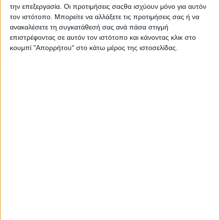
την επεξεργασία. Οι προτιμήσεις σαςθα ισχύουν μόνο για αυτόν
Μπορεί επίσης να σας αρέσουν
τον ιστότοπο. Μπορείτε να αλλάξετε τις προτιμήσεις σας ή να
ανακαλέσετε τη συγκατάθεσή σας ανά πάσα στιγμή
επιστρέφοντας σε αυτόν τον ιστότοπο και κάνοντας κλικ στο
κουμπί "Απορρήτου" στο κάτω μέρος της ιστοσελίδας.
Π.Δ.Ε.
POSTED
IN
H Δυτική Ελλάδα παρούσα στο Κάνσας
7 Αυγούστου 2026
on