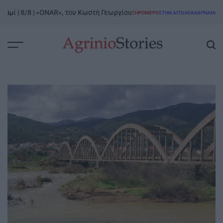
Skip
 | 8/8 | «ONAR», του Κωστή Γεωργίου
Ξηρόμ
ΞΗΡΟΜΕΡΟ
ΣΤΗΝ ΑΙΤΩΛΟΑΚΑΡΝΑΝΊΑ
to
POSTED
IN
content
AgrinioStories