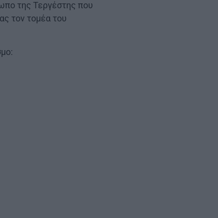
τωπο της Τεργέστης που
ας τον τομέα του
μο: