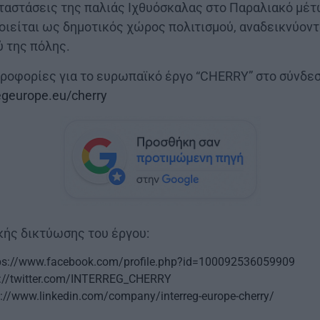
αταστάσεις της παλιάς Ιχθυόσκαλας στο Παραλιακό μέ
ιείται ως δημοτικός χώρος πολιτισμού, αναδεικνύοντ
ύ της πόλης.
ροφορίες για το ευρωπαϊκό έργο “CHERRY” στο σύνδεσ
egeurope.eu/cherry
κής δικτύωσης του έργου:
ps://www.facebook.com/profile.php?id=100092536059909
s://twitter.com/INTERREG_CHERRY
s://www.linkedin.com/company/interreg-europe-cherry/