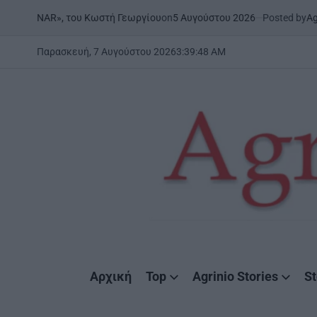
Skip
on
5 Αυγούστου 2026
Posted by
AgrinioStories
 του Κωστή Γεωργίου
ΞΗΡΟ
to
POSTE
IN
content
Παρασκευή, 7 Αυγούστου 2026
3
:
39
:
49
AM
AgrinioStories
Αρχική
Top
Agrinio Stories
St