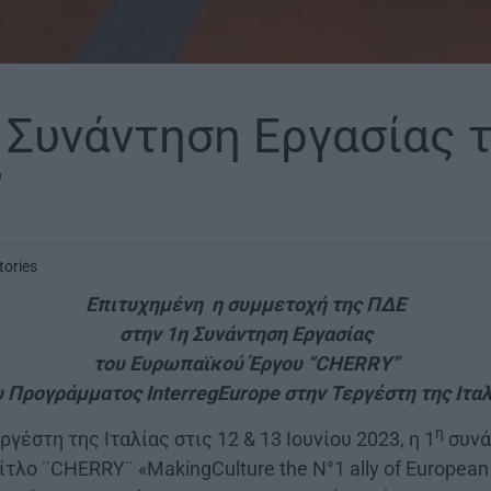
 Συνάντηση Εργασίας 
”
tories
Επιτυχημένη η συμμετοχή της ΠΔΕ
στην 1η Συνάντηση Εργασίας
του Ευρωπαϊκού Έργου “
CHERRY
”
υ Προγράμματος
InterregEurope
στην Τεργέστη της Ιταλ
η
έστη της Ιταλίας στις 12 & 13 Ιουνίου 2023, η 1
συνά
τλο ¨CHERRY¨ «MakingCulture the N°1 ally of European