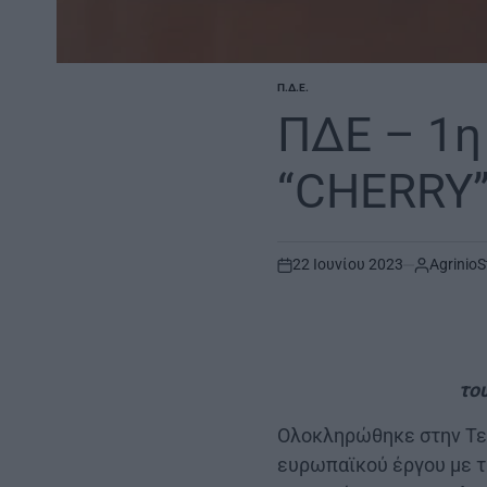
Π.Δ.Ε.
POSTED
IN
ΠΔΕ – 1η
“CHERRY
22 Ιουνίου 2023
AgrinioS
on
το
Ολοκληρώθηκε στην Τεργ
ευρωπαϊκού έργου με τί