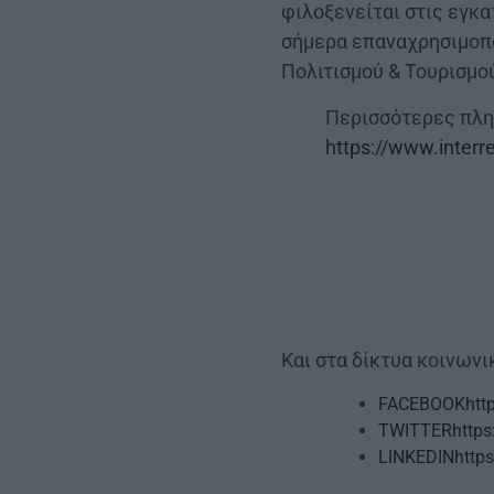
φιλοξενείται στις εγκ
σήμερα επαναχρησιμοπο
Πολιτισμού & Τουρισμο
Περισσότερες πλη
https://www.interr
Και στα δίκτυα κοινωνι
FACEBOOK
htt
TWITTER
http
LINKEDIN
http