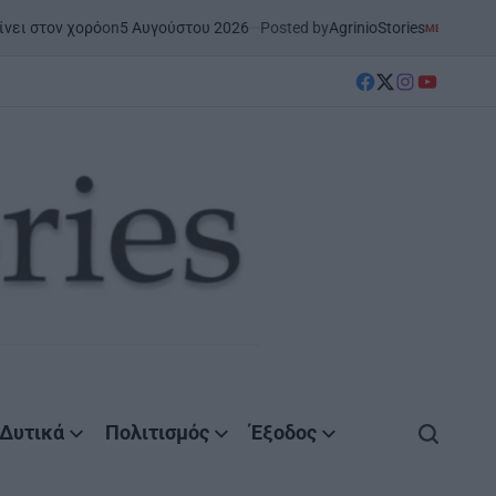
n
5 Αυγούστου 2026
Posted by
AgrinioStories
ΜΕΣΟΛΌΓΓΙ
ΣΤΗΝ ΑΙΤΩΛΟΑΚΑΡΝΑΝ
POSTED
IN
facebook
Twitter
instagram
YouTube
Δυτικά
Πολιτισμός
Έξοδος