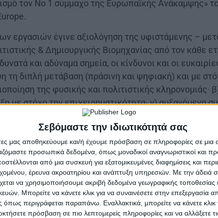
ισμό τον Νο 1 σύμμαχο της Ευρωπαϊκής Ανάκαμψης» τ
Europe.
των εργασιών έγινε αξιολόγηση της υφιστάμενης – μετ
ιτιστικής & Δημιουργικής Βιομηχανίας από τον κάθε ετ
δυνατά και αδύναμα σημεία, οι κίνδυνοι και οι ευκαιρί
 τη διπλή μετάβαση (πράσινη και ψηφιακή) και με στόχ
ιοποίηση της φυσικής και πολιτιστικής κληρονομιάς· β
ξη με στόχο την επιχειρηματικότητα· γ) αυξανόμενη σ
τισμό.
Σεβόμαστε την ιδιωτικότητά σας
εύει στη βελτίωση των πολιτικών και των τοπικών σχ
άτες μας αποθηκεύουμε και/ή έχουμε πρόσβαση σε πληροφορίες σε μια
ιτιστικές και Δημιουργικές Βιομηχανίες ώστε να περι
ργαζόμαστε προσωπικά δεδομένα, όπως μοναδικοί αναγνωριστικοί και 
ς χρήσης καινοτόμων μέσων επικοινωνίας, ψηφιακών 
στέλλονται από μια συσκευή για εξατομικευμένες διαφημίσεις και περ
εχομένου, έρευνα ακροατηρίου και ανάπτυξη υπηρεσιών.
Με την άδειά σα
ιρία για περαιτέρω ανάπτυξη.
χεται να χρησιμοποιήσουμε ακριβή δεδομένα γεωγραφικής τοποθεσίας 
ών. Μπορείτε να κάνετε κλικ για να συναινέσετε στην επεξεργασία απ
 του έργου περιλαμβάνει 9 εννέα εταίρους – δημόσιους
 όπως περιγράφεται παραπάνω. Εναλλακτικά, μπορείτε να κάνετε κλικ γ
λι – Βενέτσια Τζούλια ως Επικεφαλής Εταίρος & Περι
οκτήσετε πρόσβαση σε πιο λεπτομερείς πληροφορίες και να αλλάξετε τι