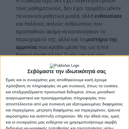
Η σταθερά π(pi) δεν έχει συγκινήσει μόνον
τους μαθηματικούς, δεν έχει τρομάξει μόνον
τα νεανικά-μαθητικά μυαλά, αλλά
ενθουσίασε
και πολλούς απλούς ανθρώπους που
προσπαθούν ακόμη να κατανοήσουν το
περιεχόμενό της, αλλά και το
μυστήριο της
αρμονίας
που κρύβει μέσα της ως η πιο
βασική σταθερά της ζωής μας και του
σύμπαντος. Δεν είναι τυχαίο πως αυτή η
σταθερά έχει και την δική της γιορτή
(24
Σεβόμαστε την ιδιωτικότητά σας
Μαρτίου,π=3,14).
Εμείς και οι συνεργάτες μας αποθηκεύουμε και/ή έχουμε
πρόσβαση σε πληροφορίες σε μια συσκευή, όπως τα cookies,
“Αεί ο Θεός ο Μέγας γεωμετρεί,
και επεξεργαζόμαστε προσωπικά δεδομένα, όπως μοναδικοί
το κύκλου μήκος ίνα ορίση διαμέτρω,
αναγνωριστικοί και προσαρμοσμένες πληροφορίες που
αποστέλλονται από μια συσκευή για εξατομικευμένες διαφημίσεις
παρήγαγεν αριθμόν απέραντον, και ον,
και περιεχόμενο, μέτρηση διαφήμισης και περιεχομένου, έρευνα
φευ,ουδέποτε όλον θνητοί θα εύρωσιν”
ακροατηρίου και ανάπτυξη υπηρεσιών.
Με την άδειά σας, εμείς
(Ν. Χατζηδάκης)
.
και οι συνεργάτες μας ενδέχεται να χρησιμοποιήσουμε ακριβή
δεδομένα γεωγραφικής τοποθεσίας και ταυτοποίησης μέσω