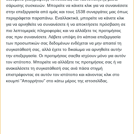
Μπορεί οι Μαθηματικοί να αδυνατούν να
σάρωσης συσκευών. Μπορείτε να κάνετε κλικ για να συναινέσετε
στην επεξεργασία από εμάς και τους 1538 συνεργάτες μας όπως
προσδιορίσουν με απόλυτη
ακρίβεια
την τιμή
περιγράφεται παραπάνω. Εναλλακτικά, μπορείτε να κάνετε κλικ
της σταθεράς του “π”(pi)
,
ωστόσο στην
για να αρνηθείτε να συναινέσετε ή να αποκτήσετε πρόσβαση σε
ψυχολογία
ο όρος-με την γενικότερη σημασία
πιο λεπτομερείς πληροφορίες και να αλλάξετε τις προτιμήσεις
της σταθεράς- είναι γνωστός και σε μένα
σας πριν συναινέσετε.
Λάβετε υπόψη ότι κάποια επεξεργασία
των προσωπικών σας δεδομένων ενδέχεται να μην απαιτεί τη
πολύ αγαπητός στην καταγραφή της
συγκατάθεσή σας, αλλά έχετε το δικαίωμα να αρνηθείτε αυτήν
προσπάθειας των
εφήβων
να δομήσουν την
την επεξεργασία. Οι προτιμήσεις σαςθα ισχύουν μόνο για αυτόν
ταυτότητά
τους και να απαλλαγούν από το
τον ιστότοπο. Μπορείτε να αλλάξετε τις προτιμήσεις σας ή να
ανακαλέσετε τη συγκατάθεσή σας ανά πάσα στιγμή
ψυχοβόρο συναίσθημα της
ανασφάλειας.
επιστρέφοντας σε αυτόν τον ιστότοπο και κάνοντας κλικ στο
Γενικότερα η έννοια της
“σταθεράς”
κυριαρχεί
κουμπί "Απορρήτου" στο κάτω μέρος της ιστοσελίδας.
και λειτουργεί σύμφωνα με τις επιταγές του
νόμου της
ομοιόστασης
(Αχ! πώς με
εκδικείται και η
Χημεία
,που δυσκολεύτηκα να
την καταλάβω ως μαθητής…)