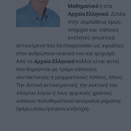
Μαθηματικά
ή στα
Αρχαία Ελληνικά
. Δίπλα
στην
συμπάθεια
, όμως,
υπήρχαν και κάποιες
ενότητες-γνωστικά
αντικείμενα που λειτουργούσαν ως
εφιάλτες
στον ανθρώπινο-νεανικό νου και ψυχισμό.
Από τα
Αρχαία Ελληνικά
πολλοί είναι αυτοί
που θυμούνται με τρόμο κάποιους
συντακτικούς ή γραμματικούς
τύπους, όπως:
Την
δοτική αντικειμενική, την ευκτική του
πλαγίου λόγου ή τους αρχικούς χρόνους
κάποιου πολυθεματικού-ανώμαλου ρήματος
(φέρω,οίσω,ήνεγκον,ενήνοχα).