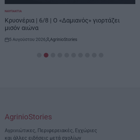
ΝΑΥΠΑΚΤΊΑ
POSTED
IN
Κρυονέρια | 6/8 | Ο «Δαμιανός» γιορτάζει
μισόν αιώνα
5 Αυγούστου 2026
AgrinioStories
Post
By:
Date
AgrinioStories
Αγρινιώτικες, Περιφερειακές, Εγχώριες
και άλλες ειδήσεις μετά σχολίων