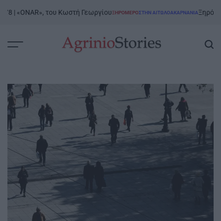
Skip
| «ONAR», του Κωστή Γεωργίου
Ξηρόμερο | 8/
ΞΗΡΟΜΕΡΟ
ΣΤΗΝ ΑΙΤΩΛΟΑΚΑΡΝΑΝΊΑ
to
POSTED
IN
content
AgrinioStories