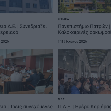
ΕΠΊΚΑΙΡΑ
POSTED
IN
ια Δ.Ε. | Συνεδριάζει
Πανεπιστήμιο Πατρών |
φερειακό
Καλοκαιρινές ορκωμοσ
υ 2026
19 Ιουλίου 2026
on
Π.Δ.Ε.
POSTED
IN
ια | Τρεις συνεχόμενες
Π.Δ.Ε. | Ημέρα Καριέρα