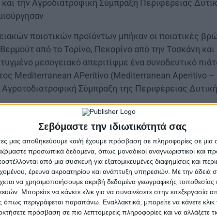
 και την Αγροδιατροφική Σύμπραξη Περιφέρειας Δυτικ
ημιούργησαν
ειακών ποιοτικών προϊόντων μπήκαν οι ποιοτικές βρώ
 Βερμούτ από το Τορίνο, Πεκορίνο από την Τοσκάνη και
επτυγμένο μεσογειακό απεριτίφμε ένα συνοδευτικό πιά
ς Mediterranean APeritivo (Mediterranean Aperitivo – 
η Αγροτοδιατροφική Σύμπραξη της Περιφέρειας Δυτικ
ς 21 Ιουνίου όσοι βρέθηκαν σε δέκα δημοφιλή εστιατόρ
αξιδέψουν γευστικά στη Μεσόγειο μέσα από την εμπειρί
Σεβόμαστε την ιδιωτικότητά σας
άτες μας αποθηκεύουμε και/ή έχουμε πρόσβαση σε πληροφορίες σε μια
ργαζόμαστε προσωπικά δεδομένα, όπως μοναδικοί αναγνωριστικοί και 
Ελλάδας αξιοποιεί τα συγχρηματοδοτούμενα από την 
στέλλονται από μια συσκευή για εξατομικευμένες διαφημίσεις και περ
τα τη στήριξη των ποιοτικής βρώσιμης ελιάς που καλλ
εχομένου, έρευνα ακροατηρίου και ανάπτυξη υπηρεσιών.
Με την άδειά σα
ή διεκδικώντας έτσι την ενίσχυση και αναγνωρισιμότητ
χεται να χρησιμοποιήσουμε ακριβή δεδομένα γεωγραφικής τοποθεσίας 
ών. Μπορείτε να κάνετε κλικ για να συναινέσετε στην επεξεργασία απ
ωτερικού.
 όπως περιγράφεται παραπάνω. Εναλλακτικά, μπορείτε να κάνετε κλικ γ
οκτήσετε πρόσβαση σε πιο λεπτομερείς πληροφορίες και να αλλάξετε τι
ι στο πλαίσιο του έργου “MAP- Mediterranean Aperitivo