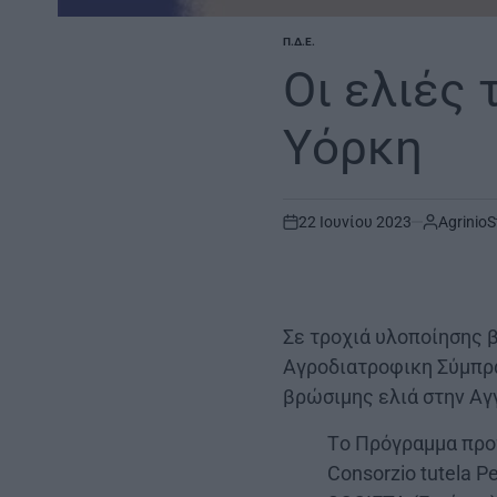
Π.Δ.Ε.
POSTED
IN
Οι ελιές
Υόρκη
22 Ιουνίου 2023
AgrinioS
on
Σε τροχιά υλοποίησης β
Αγροδιατροφικη Σύμπρα
βρώσιμης ελιά στην Αγγ
Tο Πρόγραμμα προ
Consorzio tutela