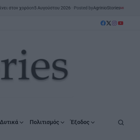
n
5 Αυγούστου 2026
Posted by
AgrinioStories
ΜΕΣΟΛΌΓΓΙ
ΣΤΗΝ ΑΙΤΩΛΟΑΚΑΡΝΑΝ
POSTED
IN
facebook
Twitter
instagram
YouTube
Δυτικά
Πολιτισμός
Έξοδος