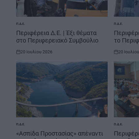
Π.Δ.Ε.
Π.Δ.Ε.
POSTED
POSTED
IN
IN
Περιφέρεια Δ.Ε. | Έξι θέματα
Περιφέρε
στο Περιφερειακό Συμβούλιο
το Περι
20 Ιουλίου 2026
20 Ιουλίο
on
on
Π.Δ.Ε.
Π.Δ.Ε.
POSTED
POSTED
IN
IN
«Ασπίδα Προστασίας» απέναντι
Περιφέρε