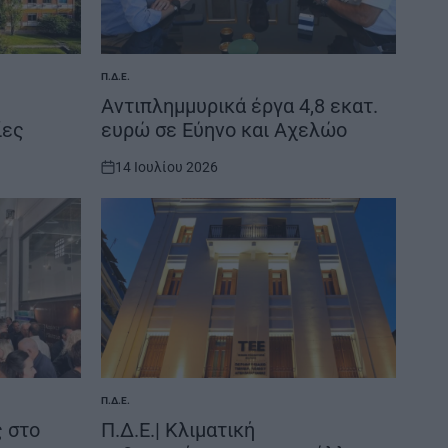
Π.Δ.Ε.
POSTED
IN
Αντιπλημμυρικά έργα 4,8 εκατ.
ίες
ευρώ σε Εύηνο και Αχελώο
14 Ιουλίου 2026
on
Π.Δ.Ε.
POSTED
IN
ς στο
Π.Δ.Ε.| Κλιματική