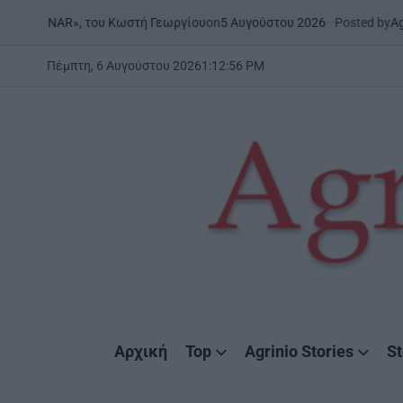
Skip
on
5 Αυγούστου 2026
Posted by
AgrinioStories
 του Κωστή Γεωργίου
ΞΗΡΟ
to
POSTE
IN
content
Πέμπτη, 6 Αυγούστου 2026
1
:
12
:
57
PM
AgrinioStories
Αρχική
Top
Agrinio Stories
St