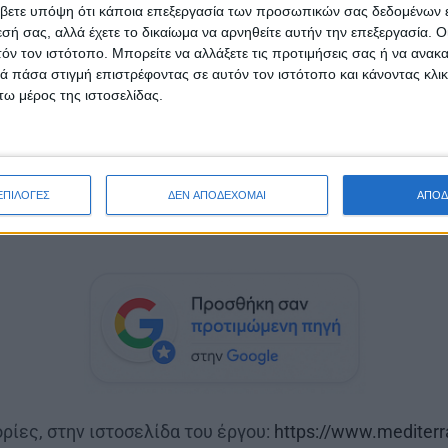
βετε υπόψη ότι κάποια επεξεργασία των προσωπικών σας δεδομένων ε
ι από την Ευρωπαϊκή Ένωση στο πλαίσιο του Κανονισμ
εσή σας, αλλά έχετε το δικαίωμα να αρνηθείτε αυτήν την επεξεργασία. 
ουλίου και του Συμβουλίου και έχει ως αγορές-στόχο
τόν τον ιστότοπο. Μπορείτε να αλλάξετε τις προτιμήσεις σας ή να ανακα
ναδά. Εταίροι είναι οι ConsorzioDelVermouthdiTorino 
 πάσα στιγμή επιστρέφοντας σε αυτόν τον ιστότοπο και κάνοντας κλι
ω μέρος της ιστοσελίδας.
μπραξη Περιφέρειας Δυτικής Ελλάδας, Consorziotute 
va Produzione Costieragrumi Societa Cooperativa Agric
στους επαγγελματίες δικτύου Ho.Re.Ca. και αποσκοπε
ας των ευρωπαϊκών αγροτικών προϊόντων με δράσεις
ΕΠΙΛΟΓΕΣ
ΔΕΝ ΑΠΟΔΕΧΟΜΑΙ
ΑΠΟΔ
υ είναι τριετής και ο συνολικός προϋπολογισμός του α
ίες, στην ιστοσελίδα του έργου:
https://www.mediterr