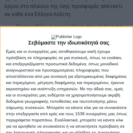
έργου στο πλαίσιο της ίσης προσφοράς απέναντι
σε κάθε ένα Έλληνα πολίτη.
Επιπροσθέτως αναφέρθηκε στον αντίκτυπο
που έχει ένα δημόσιο έργο στην πραγματική
οικονομία και συγκεκριμένα ανέφερε ότι κάθε
Σεβόμαστε την ιδιωτικότητά σας
ένα ευρώ στην ουσία αποδίδει το διπλάσιο
Εμείς και οι συνεργάτες μας αποθηκεύουμε και/ή έχουμε
πρόσβαση σε πληροφορίες σε μια συσκευή, όπως τα cookies,
ποσό μέσα από τις νέες θέσεις εργασίας, τη
και επεξεργαζόμαστε προσωπικά δεδομένα, όπως μοναδικοί
βελτίωση της ασφάλειας και της ταχύτητας
αναγνωριστικοί και προσαρμοσμένες πληροφορίες που
των μεταφορών κ.ο.κ. .
αποστέλλονται από μια συσκευή για εξατομικευμένες διαφημίσεις
και περιεχόμενο, μέτρηση διαφήμισης και περιεχομένου, έρευνα
ακροατηρίου και ανάπτυξη υπηρεσιών.
Με την άδειά σας, εμείς
και οι συνεργάτες μας ενδέχεται να χρησιμοποιήσουμε ακριβή
δεδομένα γεωγραφικής τοποθεσίας και ταυτοποίησης μέσω
σάρωσης συσκευών. Μπορείτε να κάνετε κλικ για να συναινέσετε
στην επεξεργασία από εμάς και τους 1538 συνεργάτες μας όπως
περιγράφεται παραπάνω. Εναλλακτικά, μπορείτε να κάνετε κλικ
για να αρνηθείτε να συναινέσετε ή να αποκτήσετε πρόσβαση σε
«Ο αγώνας που γίνεται αυτή τη στιγμή στη Δυτική
πιο λεπτομερείς πληροφορίες και να αλλάξετε τις προτιμήσεις