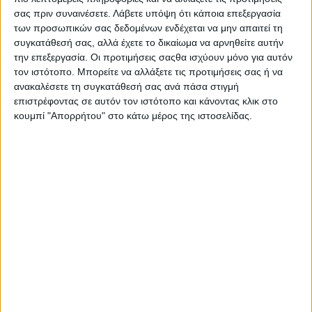
σας πριν συναινέσετε.
Λάβετε υπόψη ότι κάποια επεξεργασία
Ελλάδα, ειδικά στον τομέα των υποδομών και των
των προσωπικών σας δεδομένων ενδέχεται να μην απαιτεί τη
έργων, έχει αρχίσει να αποδίδει και τα
συγκατάθεσή σας, αλλά έχετε το δικαίωμα να αρνηθείτε αυτήν
αποτελέσματα είναι πλέον ορατά στους
την επεξεργασία. Οι προτιμήσεις σαςθα ισχύουν μόνο για αυτόν
συμπολίτες μας. Το γεγονός αυτό μας ικανοποιεί,
τον ιστότοπο. Μπορείτε να αλλάξετε τις προτιμήσεις σας ή να
ανακαλέσετε τη συγκατάθεσή σας ανά πάσα στιγμή
αλλά δεν μας εφησυχάζει. Στόχος μας είναι να
επιστρέφοντας σε αυτόν τον ιστότοπο και κάνοντας κλικ στο
εντείνουμε τις δράσεις μας και να φέρουμε ακόμα
κουμπί "Απορρήτου" στο κάτω μέρος της ιστοσελίδας.
περισσότερους πόρους στον τόπο μας»
κατέληξε ο
κ. Μαυρομμάτης.
AgrinioStories
ΚΟΙΝΟΠΟΊΗΣΗ
Tags
Μαυρομάτης Θανάσης