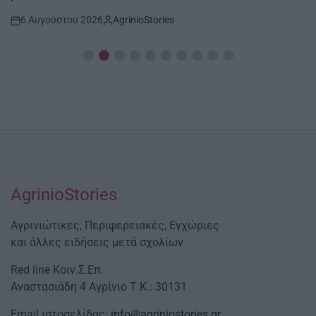
6 Αυγούστου 2026
AgrinioStories
Post
By:
Date
AgrinioStories
Αγρινιώτικες, Περιφερειακές, Εγχώριες
και άλλες ειδήσεις μετά σχολίων
Red line Κοιν.Σ.Επ.
Αναστασιάδη 4 Αγρίνιο Τ.Κ.: 30131
Email ιστοσελίδας:
info@agriniostories.gr