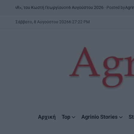
Skip
on
6 Αυγούστου 2026
Posted by
AgrinioStories
 του Κωστή Γεωργίου
ΞΗΡΟ
to
POSTE
IN
content
Σάββατο, 8 Αυγούστου 2026
6
:
27
:
23
PM
AgrinioStories
Αρχική
Top
Agrinio Stories
St