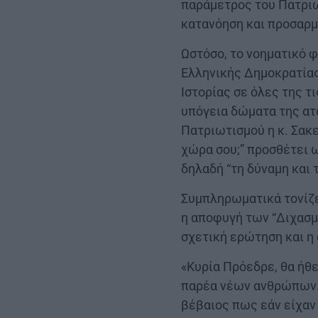
παράμετρος του Πατριω
κατανόηση και προσαρμ
Ωστόσο, το νοηματικό 
Ελληνικής Δημοκρατίας,
Ιστορίας σε όλες της τι
υπόγεια δώματα της ατο
Πατριωτισμού η κ. Σακε
χώρα σου;” προσθέτει 
δηλαδή “τη δύναμη και 
Συμπληρωματικά τονίζετ
η αποφυγή των “Διχασμ
σχετική ερώτηση και η
«Κυρία Πρόεδρε, θα ήθ
παρέα νέων ανθρώπων. Τ
βέβαιος πως εάν είχαν 