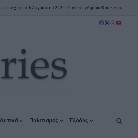
n
6 Αυγούστου 2026
Posted by
AgrinioStories
ΜΕΣΟΛΌΓΓΙ
ΣΤΗΝ ΑΙΤΩΛΟΑΚΑΡΝΑΝ
POSTED
IN
facebook
Twitter
instagram
YouTube
Δυτικά
Πολιτισμός
Έξοδος