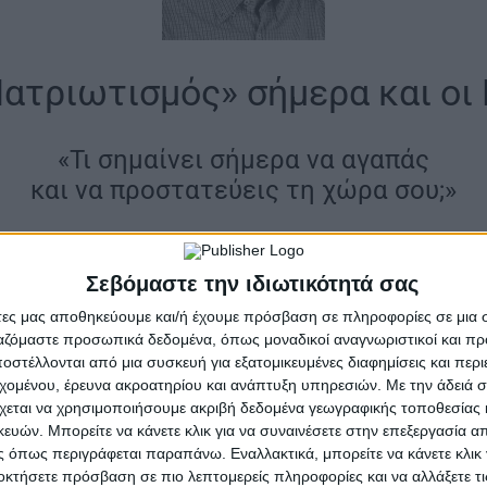
ατριωτισμός» σήμερα και οι
«Τι σημαίνει σήμερα να αγαπάς
και να προστατεύεις τη χώρα σου;»
και Προτρεπτικός προς τους Νέους από την πρώην πρ
Σεβόμαστε την ιδιωτικότητά σας
να Σακελλαροπούλου.
άτες μας αποθηκεύουμε και/ή έχουμε πρόσβαση σε πληροφορίες σε μια
 παιδιά, έτσι κι αλλιώς τα ξέρουν όλα” Δεν μπορεί να τ
ργαζόμαστε προσωπικά δεδομένα, όπως μοναδικοί αναγνωριστικοί και 
να γνωρίζουν έννοιες που είναι φορτισμένες με πολλά
στέλλονται από μια συσκευή για εξατομικευμένες διαφημίσεις και περ
εχομένου, έρευνα ακροατηρίου και ανάπτυξη υπηρεσιών.
Με την άδειά σα
 ή άλλως πως η Χώρα μας. Η δυσκολία κατανόησης καθί
χεται να χρησιμοποιήσουμε ακριβή δεδομένα γεωγραφικής τοποθεσίας 
αν νέο να περιγράψει “τον τρόπο με τον οποίο μπορεί 
ών. Μπορείτε να κάνετε κλικ για να συναινέσετε στην επεξεργασία απ
 όπως περιγράφεται παραπάνω. Εναλλακτικά, μπορείτε να κάνετε κλικ γ
οκτήσετε πρόσβαση σε πιο λεπτομερείς πληροφορίες και να αλλάξετε τι