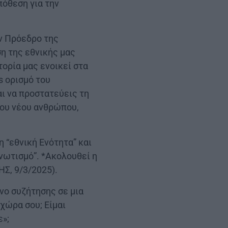
πόθεση για την
ν Πρόεδρο της
ση της εθνικής μας
στορία μας ενοικεί στα
s ορισμό του
αι να προστατεύεις τη
του νέου ανθρώπου,
 “εθνική Ενότητα” και
νωτισμό”. *Ακολουθεί η
Σ, 9/3/2025).
νο συζήτησης σε μια
χώρα σου; Είμαι
ε»;