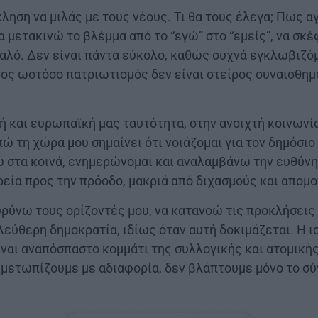
κληση να μιλάς με τους νέους. Τι θα τους έλεγα; Πως
α μετακινώ το βλέμμα από το “εγώ” στο “εμείς”, να σκ
καλό. Δεν είναι πάντα εύκολο, καθώς συχνά εγκλωβιζό
ος ωστόσο πατριωτισμός δεν είναι στείρος συναισθημ
ή και ευρωπαϊκή μας ταυτότητα, στην ανοιχτή κοινωνί
ώ τη χώρα μου σημαίνει ότι νοιάζομαι για τον δημόσι
 στα κοινά, ενημερώνομαι και αναλαμβάνω την ευθύνη 
ορεία προς την πρόοδο, μακριά από διχασμούς και απομ
υρύνω τους ορίζοντές μου, να κατανοώ τις προκλήσεις
εύθερη δημοκρατία, ιδίως όταν αυτή δοκιμάζεται. Η ισ
είναι αναπόσπαστο κομμάτι της συλλογικής και ατομική
ιμετωπίζουμε με αδιαφορία, δεν βλάπτουμε μόνο το σύ