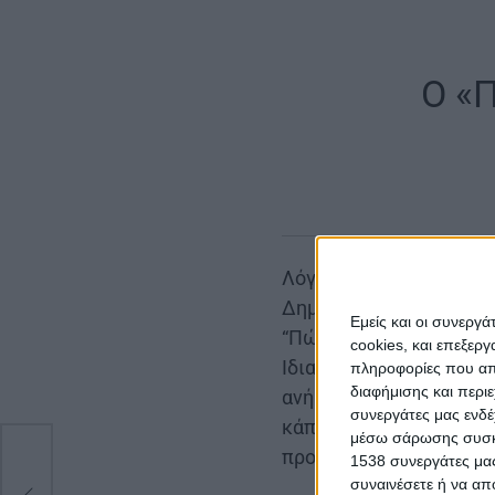
O «Π
Λόγος Συμβουλευτικός 
Δημοκρατίας κ. Κατερί
Εμείς και οι συνεργ
“Πώς να κρυφτείς απ’ τα
cookies, και επεξε
Ιδιαίτερα δεν μπορούν 
πληροφορίες που απο
διαφήμισης και περι
ανήκουν και η Πατρίδα
συνεργάτες μας ενδέ
κάποιος ζητήσει από έν
μέσω σάρωσης συσκευ
προστατέψει”.
1538 συνεργάτες μας
συναινέσετε ή να απ
ική