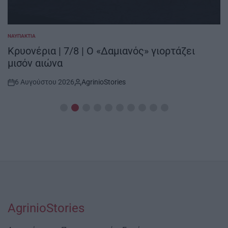
ΝΑΥΠΑΚΤΊΑ
POSTED
IN
Κρυονέρια | 7/8 | Ο «Δαμιανός» γιορτάζει
μισόν αιώνα
6 Αυγούστου 2026
AgrinioStories
Post
By:
Date
AgrinioStories