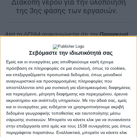
Διακοπή νερού για την υλοποίηση
της 3ης φάσης των εργασιών.
|
Από τη ΔΕΥΑ
A ανακοινώνεται ότι την
Παρασκευή
13-06-2025
και από ώρα
10:00 το πρωί έως 18:00
το απόγευμα
θα γίνει
διακοπή νερού
στον
Σεβόμαστε την ιδιωτικότητά σας
κεντρικό αγωγό υδροδότησης της Δημοτικής
Εμείς και οι συνεργάτες μας αποθηκεύουμε και/ή έχουμε
Ενότητας Αρακύνθου.
πρόσβαση σε πληροφορίες σε μια συσκευή, όπως τα cookies,
και επεξεργαζόμαστε προσωπικά δεδομένα, όπως μοναδικοί
αναγνωριστικοί και προσαρμοσμένες πληροφορίες που
αποστέλλονται από μια συσκευή για εξατομικευμένες διαφημίσεις
και περιεχόμενο, μέτρηση διαφήμισης και περιεχομένου, έρευνα
ακροατηρίου και ανάπτυξη υπηρεσιών.
Με την άδειά σας, εμείς
και οι συνεργάτες μας ενδέχεται να χρησιμοποιήσουμε ακριβή
δεδομένα γεωγραφικής τοποθεσίας και ταυτοποίησης μέσω
σάρωσης συσκευών. Μπορείτε να κάνετε κλικ για να συναινέσετε
στην επεξεργασία από εμάς και τους 1538 συνεργάτες μας όπως
περιγράφεται παραπάνω. Εναλλακτικά, μπορείτε να κάνετε κλικ