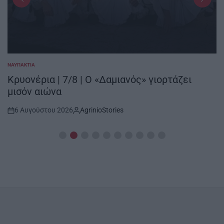
ΝΑΥΠΑΚΤΊΑ
POSTED
IN
Κρυονέρια | 7/8 | Ο «Δαμιανός» γιορτάζει
μισόν αιώνα
6 Αυγούστου 2026
AgrinioStories
Post
By:
Date