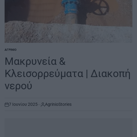
ΑΓΡΊΝΙΟ
POSTED
IN
Μακρυνεία &
Κλεισορρεύματα | Διακοπή
νερού
7 Ιουνίου 2025
AgrinioStories
on
...