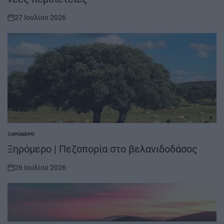
27 Ιουλίου 2026
on
ΞΗΡΟΜΕΡΟ
POSTED
IN
Ξηρόμερο | Πεζοπορία στο βελανιδοδάσος
26 Ιουλίου 2026
on