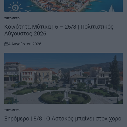
ΞΗΡΟΜΕΡΟ
POSTED
IN
Κοινότητα Μύτικα | 6 – 25/8 | Πολιτιστικός
Αύγουστος 2026
4 Αυγούστου 2026
on
ΞΗΡΟΜΕΡΟ
POSTED
IN
Ξηρόμερο | 8/8 | Ο Αστακός μπαίνει στον χορό