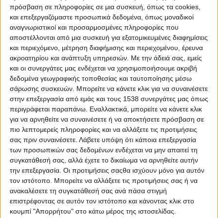
Ουίλιαμ Μάρτιν Ληκ, όταν πέρασε από την περιοχή
πρόσβαση σε πληροφορίες σε μια συσκευή, όπως τα cookies,
και επεξεργαζόμαστε προσωπικά δεδομένα, όπως μοναδικοί
αναφέρει ότι ο χωριό είχε καταστραφεί από τους
αναγνωριστικοί και προσαρμοσμένες πληροφορίες που
Τούρκους και ότι οι κάτοικοί του διέφυγαν στη
αποστέλλονται από μια συσκευή για εξατομικευμένες διαφημίσεις
Ζάκυνθ
και περιεχόμενο, μέτρηση διαφήμισης και περιεχομένου, έρευνα
ακροατηρίου και ανάπτυξη υπηρεσιών.
Με την άδειά σας, εμείς
ο, όπου σύμφωνα με τη τοπική παράδοση έφτιαξαν
και οι συνεργάτες μας ενδέχεται να χρησιμοποιήσουμε ακριβή
τον οικισμό Μαχαιράδο. Πράγματι αυτός ο
δεδομένα γεωγραφικής τοποθεσίας και ταυτοποίησης μέσω
σάρωσης συσκευών. Μπορείτε να κάνετε κλικ για να συναινέσετε
οικισμός αναφέρεται από το 16ο αι. την εποχή,
στην επεξεργασία από εμάς και τους 1538 συνεργάτες μας όπως
δηλαδή, που ο πληθυσμός της Μαχαιράς
περιγράφεται παραπάνω. Εναλλακτικά, μπορείτε να κάνετε κλικ
παρουσίασε σημαντική μείωση. Ο Ληκ πέρασε με
για να αρνηθείτε να συναινέσετε ή να αποκτήσετε πρόσβαση σε
πιο λεπτομερείς πληροφορίες και να αλλάξετε τις προτιμήσεις
συνοδεία Αλβανών και εντυπωσιάστηκε από τα
σας πριν συναινέσετε.
Λάβετε υπόψη ότι κάποια επεξεργασία
ερείπια του χωριού. Αυτός ο οικισμός είχε
των προσωπικών σας δεδομένων ενδέχεται να μην απαιτεί τη
δημιουργηθεί γύρω στον 5ο μ.Χ. αι.
συγκατάθεσή σας, αλλά έχετε το δικαίωμα να αρνηθείτε αυτήν
την επεξεργασία. Οι προτιμήσεις σαςθα ισχύουν μόνο για αυτόν
Όπως δείχνουν τα ευρήματα και τα λείψανα
τον ιστότοπο. Μπορείτε να αλλάξετε τις προτιμήσεις σας ή να
κτηρίων η περιοχή της Μαχαιράς κατοικείται από
ανακαλέσετε τη συγκατάθεσή σας ανά πάσα στιγμή
επιστρέφοντας σε αυτόν τον ιστότοπο και κάνοντας κλικ στο
τα αρχαία χρόνια. Στην περιοχή βρέθηκαν αρχαίοι
κουμπί "Απορρήτου" στο κάτω μέρος της ιστοσελίδας.
τάφοι (Κληματόβρουσκα, Παλιάμπελα, Χρυσοβούνι,