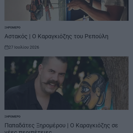
ΞΗΡΟΜΕΡΟ
POSTED
IN
Αστακός | Ο Καραγκιόζης του Ρεπούλη
27 Ιουλίου 2026
on
ΞΗΡΟΜΕΡΟ
POSTED
IN
Παπαδάτες Ξηρομέρου | Ο Καραγκιόζης σε
νέες περιπέτειες