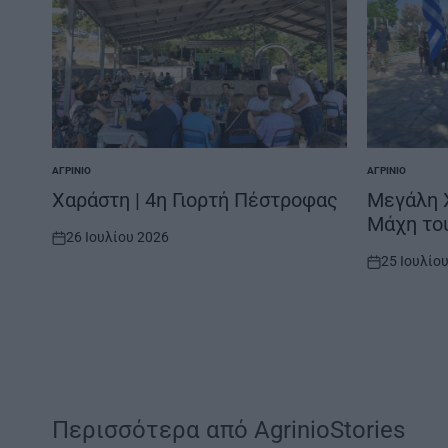
ΑΓΡΊΝΙΟ
ΑΓΡΊΝΙΟ
POSTED
POSTED
IN
IN
Χαράστη | 4η Γιορτή Πέστροφας
Μεγάλη Χ
Μάχη το
26 Ιουλίου 2026
on
25 Ιουλίο
on
Περισσότερα από AgrinioStories