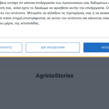
το της Λίμνης Κρεμαστών δίνοντας την ευκαιρία στους
βετε υπόψη ότι κάποια επεξεργασία των προσωπικών σας δεδομένων ε
εσή σας, αλλά έχετε το δικαίωμα να αρνηθείτε αυτήν την επεξεργασία. 
οπία, να βιώσουν σπάνιες εμπειρίες και να γνωρίσουν
τόν τον ιστότοπο. Μπορείτε να αλλάξετε τις προτιμήσεις σας ή να ανακα
 των Κρεμαστών. Φέτος το Σχέδιο Δράσης μας για την
 πάσα στιγμή επιστρέφοντας σε αυτόν τον ιστότοπο και κάνοντας κλι
ιτυχημένο και αυτό αποδείχτηκε από τη συμμετοχή τω
ω μέρος της ιστοσελίδας.
ις»
.
ΕΠΙΛΟΓΕΣ
ΔΕΝ ΑΠΟΔΕΧΟΜΑΙ
ΑΠΟΔ
Δείτε τα
ΔΡΟΜΟΛΟΓΙΑ
AgrinioStories