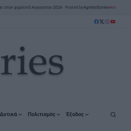
Αυγούστου 2026
Posted by
AgrinioStories
Ξ
ΜΕΣΟΛΌΓΓΙ
ΣΤΗΝ ΑΙΤΩΛΟΑΚΑΡΝΑΝΊΑ
POSTED
IN
facebook
Twitter
instagram
YouTube
Δυτικά
Πολιτισμός
Έξοδος