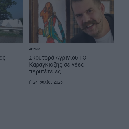
ΑΓΡΊΝΙΟ
POSTED
IN
ρες
Σκουτερά Αγρινίου | Ο
Καραγκιόζης σε νέες
περιπέτειες
24 Ιουλίου 2026
on