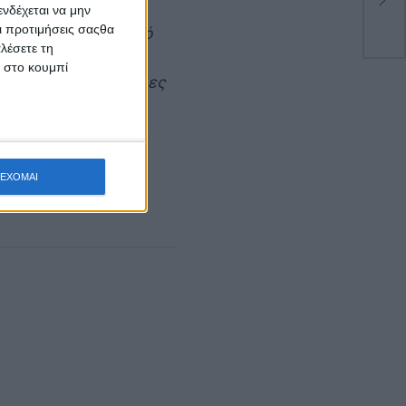
ΑΕ
 συμπολίτες μας να
νδέχεται να μην
Οι προτιμήσεις σαςθα
 το ιδιαίτερο φυσικό
λέσετε τη
 ανάδειξη φυσικών
κ στο κουμπί
ν πολιτών σε ποικίλες
ΕΧΟΜΑΙ