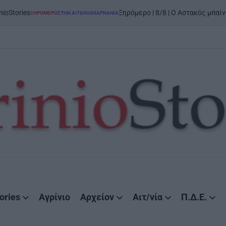
on
5 
Ξηρόμερο | 8/8 | Ο Αστακός μπαίνει στον χορό
Ο
ΣΤΗΝ ΑΙΤΩΛΟΑΚΑΡΝΑΝΊΑ
ories
Αγρίνιο
Αρχείον
Αιτ/νία
Π.Δ.Ε.