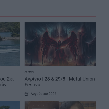
ΑΓΡΊΝΙΟ
POSTED
IN
ου Σκι
Αγρίνιο | 28 & 29/8 | Metal Union
χών
Festival
1 Αυγούστου 2026
on