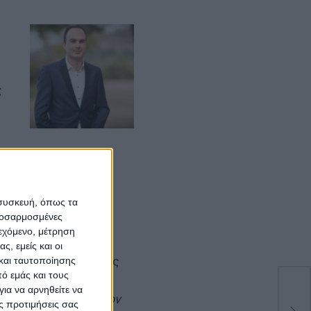
ς
 συσκευή, όπως τα
προσαρμοσμένες
ιεχόμενο, μέτρηση
ς, εμείς και οι
ο Αντιπεριφερειάρχης
και ταυτοποίησης
ό εμάς και τους
ς
, ο οποίος δήλωσε
ια να αρνηθείτε να
SS 
 να αναδεικνύουν τον
ς προτιμήσεις σας