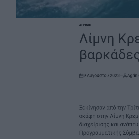
ΑΓΡΊΝΙΟ
POSTED
IN
Λίμνη Κρ
βαρκάδε
9 Αυγούστου 2023
Agrini
on
Ξεκίνησαν από την Τρί
σκάφη στην Λίμνη Κρεμ
διαχείρισης και ανάπτ
Προγραμματικής Σύμβασ