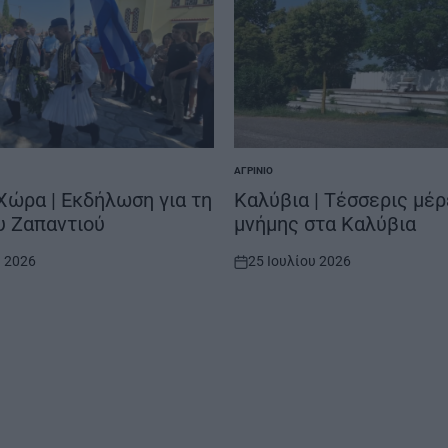
ΑΓΡΊΝΙΟ
POSTED
IN
ώρα | Εκδήλωση για τη
Καλύβια | Τέσσερις μέ
υ Ζαπαντιού
μνήμης στα Καλύβια
υ 2026
25 Ιουλίου 2026
on