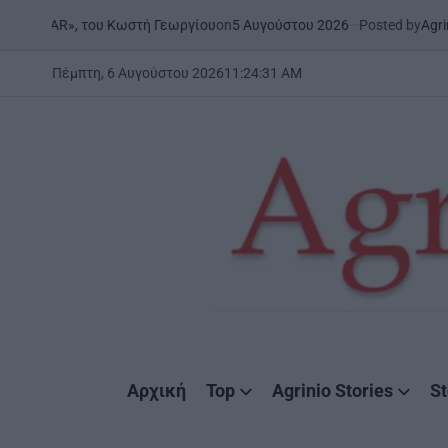
Skip
on
5 Αυγούστου 2026
Posted by
AgrinioStories
υ Κωστή Γεωργίου
ΞΗΡΟΜΕΡ
to
POSTED
IN
content
Πέμπτη, 6 Αυγούστου 2026
11
:
24
:
32
AM
AgrinioStories
Αρχική
Top
Agrinio Stories
St