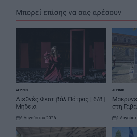
Μπορεί επίσης να σας αρέσουν
ΑΓΡΊΝΙΟ
ΑΓΡΊΝΙΟ
POSTED
POSTED
IN
IN
Διεθνές Φεστιβάλ Πάτρας | 6/8 |
Μακρυνεί
Μήδεια
στη Γαβ
6 Αυγούστου 2026
1 Αυγούστ
on
on