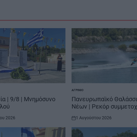
ΑΓΡΊΝΙΟ
POSTED
IN
α | 9/8 | Μνημόσυνο
Πανευρωπαϊκό Θαλάσσι
αλού
Νέων | Ρεκόρ συμμετο
ου 2026
1 Αυγούστου 2026
on