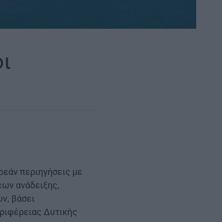
οι
ρεάν περιηγήσεις με
εων ανάδειξης,
ν, βάσει
εριφέρειας Δυτικής