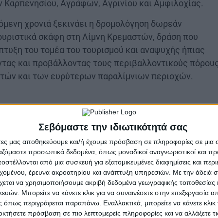
 Καρπενησίου, Αγράφων, Αγρινίου και Αμφιλοχίας.
όμενη χρονιά ξεκινάει η δρομολόγηση δωρεάν
ουριστικά σκάφη στη Λίμνη Κρεμαστών, δράση που
πτυξη του τομέα του τουρισμού και αναψυχής ήπιας
ντας και προβάλλοντας τους περιβαλλοντικούς πόρου
στών και των ευρύτερων παραλίμνιων περιοχών.
Σεβόμαστε την ιδιωτικότητά σας
άτες μας αποθηκεύουμε και/ή έχουμε πρόσβαση σε πληροφορίες σε μια
ργαζόμαστε προσωπικά δεδομένα, όπως μοναδικοί αναγνωριστικοί και 
στέλλονται από μια συσκευή για εξατομικευμένες διαφημίσεις και περ
εχομένου, έρευνα ακροατηρίου και ανάπτυξη υπηρεσιών.
Με την άδειά σα
ς εκ μέρους της Περιφέρειας Δυτικής Ελλάδας είναι 
χεται να χρησιμοποιήσουμε ακριβή δεδομένα γεωγραφικής τοποθεσίας 
ών. Μπορείτε να κάνετε κλικ για να συναινέσετε στην επεξεργασία απ
νέργειας και Περιβάλλοντος
Λάμπρος Δημητρογιάννη
 όπως περιγράφεται παραπάνω. Εναλλακτικά, μπορείτε να κάνετε κλικ γ
συνεχόμενη χρονιά οι περιηγήσεις με σκάφη συνεχίζουν
οκτήσετε πρόσβαση σε πιο λεπτομερείς πληροφορίες και να αλλάξετε τι