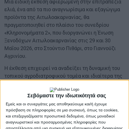
Μια ειδική έκθεση αφιερωμένη στην επιτραπέζια
ελιά, ένα από τα πιο αναγνωρίσιμα και εξαγώγιμα
προϊόντα της Αιτωλοακαρνανίας, θα
πραγματοποιηθεί στο πλαίσιο του συνεδρίου
«Κληρονομήματα 2», που διοργανώνει η Ένωση
Ξενοδόχων Αιτωλοακαρνανίας στις 29 και 30
Μαΐου 2026, στο Στούντιο Πιθάρι, στο Γιαννούζι
Αγρινίου.
Η έκθεση επιχειρεί να αναδείξει τη δυναμική του
τοπικού αγροδιατροφικού τομέα και ιδιαίτερα της
επιτραπέζιας ελιάς, η οποία αποτελεί βασικό
πυλώνα της παραγωγικής οικονομίας της
Σεβόμαστε την ιδιωτικότητά σας
περιοχής και σημαντικό εξαγωγικό προϊόν με
Εμείς και οι συνεργάτες μας αποθηκεύουμε και/ή έχουμε
διεθνή παρουσία.
πρόσβαση σε πληροφορίες σε μια συσκευή, όπως τα cookies,
και επεξεργαζόμαστε προσωπικά δεδομένα, όπως μοναδικοί
αναγνωριστικοί και προσαρμοσμένες πληροφορίες που
αποστέλλονται από μια συσκευή για εξατομικευμένες διαφημίσεις