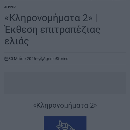
ΑΓΡΊΝΙΟ
POSTED
IN
«Κληρονομήματα 2» |
Έκθεση επιτραπέζιας
ελιάς
30 Μαΐου 2026
AgrinioStories
on
...
|
«Κληρονομήματα 2»
|