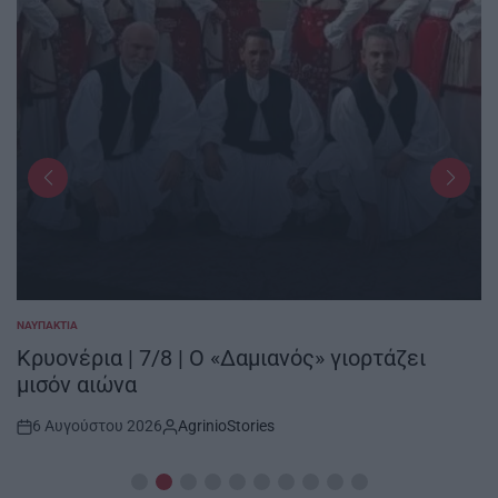
ΝΑΥΠΑΚΤΊΑ
POSTED
IN
Κρυονέρια | 7/8 | Ο «Δαμιανός» γιορτάζει
μισόν αιώνα
6 Αυγούστου 2026
AgrinioStories
Post
By:
Date