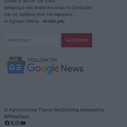
Ζούμε σ’ αυτόν τον τόπο,
γράφουμε και αναδεικνυούμε τα ζητήματα
και τις δράσεις που τον αφορούν…
κι έχουμε πάντα…
το νου μας
Αναζήτηση
για:
© AgrinioStories Theme NextZenMag designed by
WPInterface
.
facebook
Twitter
instagram
YouTube