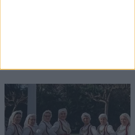
αντισυνταγματάρχη