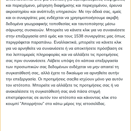
και περιεχόμενο, μέτρηση διαφήμισης και περιεχομένου, έρευνα
ακροατηρίου και ανάπτυξη υπηρεσιών.
Με την άδειά σας, εμείς
και οι συνεργάτες μας ενδέχεται να χρησιμοποιήσουμε ακριβή
δεδομένα γεωγραφικής τοποθεσίας και ταυτοποίησης μέσω
σάρωσης συσκευών. Μπορείτε να κάνετε κλικ για να συναινέσετε
στην επεξεργασία από εμάς και τους 1538 συνεργάτες μας όπως
περιγράφεται παραπάνω. Εναλλακτικά, μπορείτε να κάνετε κλικ
για να αρνηθείτε να συναινέσετε ή να αποκτήσετε πρόσβαση σε
Στην έκθεση συμμετέχουν τέσσερις από τις
πιο λεπτομερείς πληροφορίες και να αλλάξετε τις προτιμήσεις
μεγαλύτερες επιχειρήσεις της Αιτωλοακαρνανίας
σας πριν συναινέσετε.
Λάβετε υπόψη ότι κάποια επεξεργασία
των προσωπικών σας δεδομένων ενδέχεται να μην απαιτεί τη
που δραστηριοποιούνται στον συγκεκριμένο
συγκατάθεσή σας, αλλά έχετε το δικαίωμα να αρνηθείτε αυτήν
κλάδο. Οι επισκέπτες θα έχουν τη δυνατότητα να
την επεξεργασία. Οι προτιμήσεις σαςθα ισχύουν μόνο για αυτόν
γνωρίσουν από κοντά τα προϊόντα τους, αλλά και
τον ιστότοπο. Μπορείτε να αλλάξετε τις προτιμήσεις σας ή να
να συμμετάσχουν σε γευσιγνωσία, σε μια
ανακαλέσετε τη συγκατάθεσή σας ανά πάσα στιγμή
επιστρέφοντας σε αυτόν τον ιστότοπο και κάνοντας κλικ στο
προσπάθεια σύνδεσης της τοπικής παραγωγής με
κουμπί "Απορρήτου" στο κάτω μέρος της ιστοσελίδας.
τη γαστρονομία, τον τουρισμό και τη σύγχρονη
ταυτότητα της περιοχής.
Συμμετέχουν οι εταιρείες: η Ένωση Αγρινίου, η