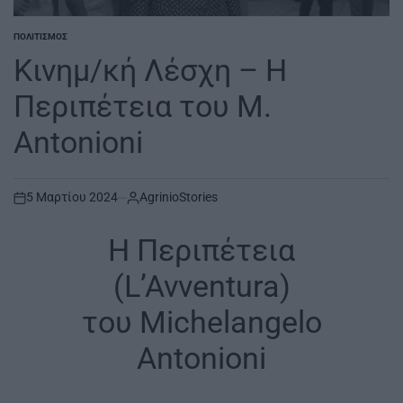
ΠΟΛΙΤΙΣΜΌΣ
POSTED
IN
Κινημ/κή Λέσχη – Η
Περιπέτεια του M.
Antonioni
5 Μαρτίου 2024
AgrinioStories
on
Η Περιπέτεια
(L’Avventura)
του Michelangelo
Antonioni