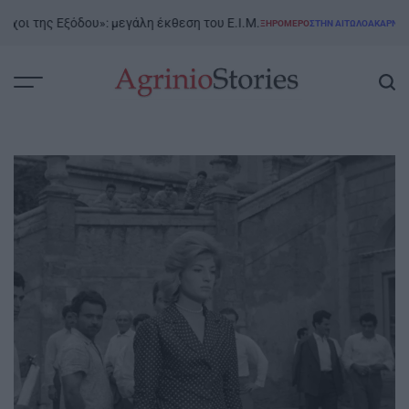
Skip
της Εξόδου»: μεγάλη έκθεση του Ε.Ι.Μ.
Μύτι
ΞΗΡΟΜΕΡΟ
ΣΤΗΝ ΑΙΤΩΛΟΑΚΑΡΝΑΝΊΑ
to
POSTED
IN
content
AgrinioStories