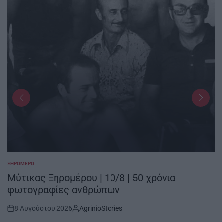
ΞΗΡΟΜΕΡΟ
POSTED
IN
Μύτικας Ξηρομέρου | 10/8 | 50 χρόνια
φωτογραφίες ανθρώπων
8 Αυγούστου 2026
AgrinioStories
Post
By: