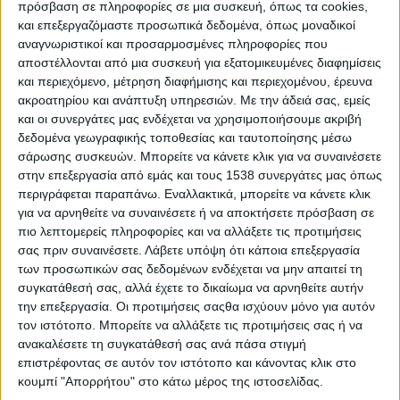
πρόσβαση σε πληροφορίες σε μια συσκευή, όπως τα cookies,
και επεξεργαζόμαστε προσωπικά δεδομένα, όπως μοναδικοί
αναγνωριστικοί και προσαρμοσμένες πληροφορίες που
αποστέλλονται από μια συσκευή για εξατομικευμένες διαφημίσεις
και περιεχόμενο, μέτρηση διαφήμισης και περιεχομένου, έρευνα
ακροατηρίου και ανάπτυξη υπηρεσιών.
Με την άδειά σας, εμείς
και οι συνεργάτες μας ενδέχεται να χρησιμοποιήσουμε ακριβή
Ιταλία, Γαλλία, 1960, Ασπρόμαυρο
δεδομένα γεωγραφικής τοποθεσίας και ταυτοποίησης μέσω
Παραγωγή:
Αμάτο Μπεναζίλικο |
σάρωσης συσκευών. Μπορείτε να κάνετε κλικ για να συναινέσετε
Σκηνοθεσία:
Μικελάντζελο Αντονιόνι
στην επεξεργασία από εμάς και τους 1538 συνεργάτες μας όπως
περιγράφεται παραπάνω. Εναλλακτικά, μπορείτε να κάνετε κλικ
Σενάριο:
Μικελάντζελο Αντονιόνι, Ελιο
για να αρνηθείτε να συναινέσετε ή να αποκτήσετε πρόσβαση σε
Μπαρτολίνι, Τονίνο Γκουέρα
πιο λεπτομερείς πληροφορίες και να αλλάξετε τις προτιμήσεις
Φωτογραφία:
Αλντο Σκαβάρντα |
Μοντάζ:
Εράλντο
σας πριν συναινέσετε.
Λάβετε υπόψη ότι κάποια επεξεργασία
Ντα Ρόμα
των προσωπικών σας δεδομένων ενδέχεται να μην απαιτεί τη
συγκατάθεσή σας, αλλά έχετε το δικαίωμα να αρνηθείτε αυτήν
Μουσική:
Τζιοβάνι Φούσκο
την επεξεργασία. Οι προτιμήσεις σαςθα ισχύουν μόνο για αυτόν
Πρωταγωνιστούν:
Μόνικα Βίτι, Λέα Μασάρι,
τον ιστότοπο. Μπορείτε να αλλάξετε τις προτιμήσεις σας ή να
Γκαμπριέλε Φερτσέτι
ανακαλέσετε τη συγκατάθεσή σας ανά πάσα στιγμή
επιστρέφοντας σε αυτόν τον ιστότοπο και κάνοντας κλικ στο
Διάρκεια:
144 λεπτά |
Διανομή:
New Star
κουμπί "Απορρήτου" στο κάτω μέρος της ιστοσελίδας.