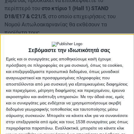
χαρά σας προσκαλεί να επισκεφθείτε το
περίπτερό του
στο κτίριο 1 (Hall 1)
STAND
D
18/
E
17 &
C
21/5
, στο οποίο επιχειρήσεις του
Νομού Αιτωλοακαρνανίας θα εκθέσουν τα
προϊόντα τους.
Σεβόμαστε την ιδιωτικότητά σας
Εμείς και οι συνεργάτες μας αποθηκεύουμε και/ή έχουμε
πρόσβαση σε πληροφορίες σε μια συσκευή, όπως τα cookies,
και επεξεργαζόμαστε προσωπικά δεδομένα, όπως μοναδικοί
αναγνωριστικοί και προσαρμοσμένες πληροφορίες που
αποστέλλονται από μια συσκευή για εξατομικευμένες διαφημίσεις
Συγκεκριμένα θα συμμετάσχουν οι εξής
και περιεχόμενο, μέτρηση διαφήμισης και περιεχομένου, έρευνα
ακροατηρίου και ανάπτυξη υπηρεσιών.
Με την άδειά σας, εμείς
επιχειρήσεις:
και οι συνεργάτες μας ενδέχεται να χρησιμοποιήσουμε ακριβή
δεδομένα γεωγραφικής τοποθεσίας και ταυτοποίησης μέσω
ΑΦΟΙ ΣΤΕΦΟΥ & ΣΙΑ ΕΕ
σάρωσης συσκευών. Μπορείτε να κάνετε κλικ για να συναινέσετε
ΠΑΣΤΕΛΑΚΙ ΑΓΡΙΝΙΟΥ
στην επεξεργασία από εμάς και τους 1538 συνεργάτες μας όπως
Οργάνωση παραγωγών του Αγροτικού
περιγράφεται παραπάνω. Εναλλακτικά, μπορείτε να κάνετε κλικ
Συνεταιρισμού Αρχαία Ωλένεια Αιτ/νιας