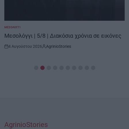
ΜΕΣΟΛΌΓΓΙ
POSTED
IN
Μεσολόγγι | 5/8 | Διακόσια χρόνια σε εικόνες
4 Αυγούστου 2026
AgrinioStories
Post
By:
Date
AgrinioStories