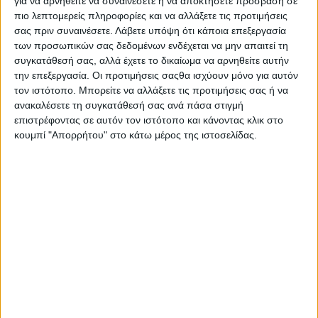
για να αρνηθείτε να συναινέσετε ή να αποκτήσετε πρόσβαση σε
ΤΟ ΛΟΥΚΟΥΜΑΚΙ – ΝΤΑΒΕΛΗ ΙΩΑΝΝΑ
πιο λεπτομερείς πληροφορίες και να αλλάξετε τις προτιμήσεις
ETOLEA – ΚΟΥΒΕΛΗ ΑΡΕΤΗ
σας πριν συναινέσετε.
Λάβετε υπόψη ότι κάποια επεξεργασία
ΚΟΥΤΕΡΗΣ Β. ΠΕΤΡΟΣ
των προσωπικών σας δεδομένων ενδέχεται να μην απαιτεί τη
συγκατάθεσή σας, αλλά έχετε το δικαίωμα να αρνηθείτε αυτήν
ΑΓΡΟΤΙΚΟΣ ΣΥΝΕΤΑΙΡΙΣΜΟΣ
την επεξεργασία. Οι προτιμήσεις σαςθα ισχύουν μόνο για αυτόν
ΕΛΑΙΟΠΑΡΑΓΩΓΩΝ ΑΙΤΩΛΟΑΚΑΡΝΑΝΑΙΣ –
τον ιστότοπο. Μπορείτε να αλλάξετε τις προτιμήσεις σας ή να
ΑΙΤΟΛΙΑ OLIVES. Α.Σ.Ε. ΑΙΤ/ΝΙΑΣ – AITOLIA
ανακαλέσετε τη συγκατάθεσή σας ανά πάσα στιγμή
OLIVES
επιστρέφοντας σε αυτόν τον ιστότοπο και κάνοντας κλικ στο
ΤΑΥΡΟΣ ΙΚΕ
κουμπί "Απορρήτου" στο κάτω μέρος της ιστοσελίδας.
ΚΤΗΜΑ ΚΑΚΚΑΒΟΣ ΙΚΕ
XIROS ΑΛΑΤΙ ΜΕΣΟΛΟΓΓΙΟΥ Μ.ΙΚΕ
ΜΥΡΓΙΑΝΝΗΣ ΧΡΗΣΤΟΣ –
CAKESECRETCOMPANY
Διαβάστε περισσότερα στην ενότητα

με
 click 
στο Posted in 
Αιτωλ/νία