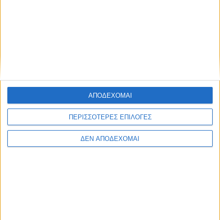
19 Ιουνίου 2026
on
Περισσότερα από AgrinioStories
ΑΠΟΔΕΧΟΜΑΙ
ΠΕΡΙΣΣΟΤΕΡΕΣ ΕΠΙΛΟΓΕΣ
ΔΕΝ ΑΠΟΔΕΧΟΜΑΙ
ΜΕΣΟΛΌΓΓΙ
POSTED