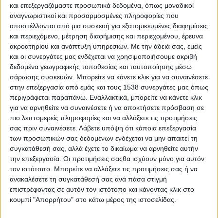
και επεξεργαζόμαστε προσωπικά δεδομένα, όπως μοναδικοί
πλήρως το Τμήμα, κάτι που πολλές φορές σαν
αναγνωριστικοί και προσαρμοσμένες πληροφορίες που
ΕΙΝΝΑΑ έχουμε αναδείξει και ζητήσει την
αποστέλλονται από μια συσκευή για εξατομικευμένες διαφημίσεις
προκήρυξη και κάλυψη όλων των κενών
και περιεχόμενο, μέτρηση διαφήμισης και περιεχομένου, έρευνα
ακροατηρίου και ανάπτυξη υπηρεσιών.
Με την άδειά σας, εμείς
οργανικών θέσεων. Να τονίσουμε το σημαντικό
και οι συνεργάτες μας ενδέχεται να χρησιμοποιήσουμε ακριβή
ρόλο στην ομαλή λειτουργία του Νοσοκομείου του
δεδομένα γεωγραφικής τοποθεσίας και ταυτοποίησης μέσω
Αιματολογικού εργαστηρίου που καλύπτει τις
σάρωσης συσκευών. Μπορείτε να κάνετε κλικ για να συναινέσετε
στην επεξεργασία από εμάς και τους 1538 συνεργάτες μας όπως
ανάγκες του συνόλου τω ασθενών που
περιγράφεται παραπάνω. Εναλλακτικά, μπορείτε να κάνετε κλικ
προσέρχονται στο Τμήμα Επειγόντων
για να αρνηθείτε να συναινέσετε ή να αποκτήσετε πρόσβαση σε
Περιστατικών αλλά και όλων των νοσηλευομένων
πιο λεπτομερείς πληροφορίες και να αλλάξετε τις προτιμήσεις
ασθενών και φυσικά τον ζωτικής σημασίας ρόλο
σας πριν συναινέσετε.
Λάβετε υπόψη ότι κάποια επεξεργασία
των προσωπικών σας δεδομένων ενδέχεται να μην απαιτεί τη
της Αιμοδοσίας, του πυρήνα κάθε Νοσοκομείου, για
συγκατάθεσή σας, αλλά έχετε το δικαίωμα να αρνηθείτε αυτήν
την κάλυψη κάθε ασθενή που θα χρειασθεί
την επεξεργασία. Οι προτιμήσεις σαςθα ισχύουν μόνο για αυτόν
μετάγγιση αίματος ή παραγώγων του, την κάλυψη
τον ιστότοπο. Μπορείτε να αλλάξετε τις προτιμήσεις σας ή να
ανακαλέσετε τη συγκατάθεσή σας ανά πάσα στιγμή
των ασθενών της Μονάδας Μεσογειακής Αναιμίας
επιστρέφοντας σε αυτόν τον ιστότοπο και κάνοντας κλικ στο
αλλά και με παράλληλες εξωνοσοκομειακές
κουμπί "Απορρήτου" στο κάτω μέρος της ιστοσελίδας.
δραστηριότητες, τις εθελοντικές αιμοδοσίες.