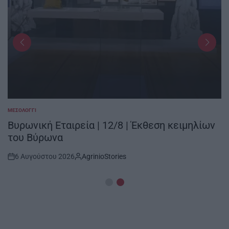
ΜΕΣΟΛΌΓΓΙ
POSTED
IN
Βυρωνική Εταιρεία | 12/8 | Έκθεση κειμηλίων
του Βύρωνα
6 Αυγούστου 2026
AgrinioStories
Post
By:
Date