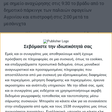
με σημείο αναχώρησης στις 9:30 το βράδυ από το
δημοτικό πάρκινγκ των παλαιών σφαγείων
Αγρινίου και επιστροφή στις 2:00 μετά τα
μεσάνυχτα
Κόστος διαδρομής με επιστροφή 2 ευρώ.
Τηλέφωνα επικοινωνίας και κρατήσεων 694
356438 & 6973 615078.
Σεβόμαστε την ιδιωτικότητά σας
Ώρα προσέλευσης 21:00.
Εμείς και οι συνεργάτες μας αποθηκεύουμε και/ή έχουμε
Ενδεικτική τιμή εισόδου στον χώρο του
πρόσβαση σε πληροφορίες σε μια συσκευή, όπως τα cookies,
Αρχοντικού, 2 ευρώ.
και επεξεργαζόμαστε προσωπικά δεδομένα, όπως μοναδικοί
αναγνωριστικοί και προσαρμοσμένες πληροφορίες που
αποστέλλονται από μια συσκευή για εξατομικευμένες διαφημίσεις
και περιεχόμενο, μέτρηση διαφήμισης και περιεχομένου, έρευνα
ακροατηρίου και ανάπτυξη υπηρεσιών.
Με την άδειά σας, εμείς
και οι συνεργάτες μας ενδέχεται να χρησιμοποιήσουμε ακριβή
δεδομένα γεωγραφικής τοποθεσίας και ταυτοποίησης μέσω
σάρωσης συσκευών. Μπορείτε να κάνετε κλικ για να συναινέσετε
στην επεξεργασία από εμάς και τους 1538 συνεργάτες μας όπως
περιγράφεται παραπάνω. Εναλλακτικά, μπορείτε να κάνετε κλικ