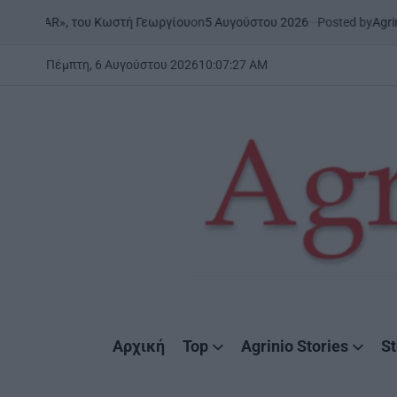
Skip
on
5 Αυγούστου 2026
Posted by
AgrinioStor
«ONAR», του Κωστή Γεωργίου
to
content
Πέμπτη, 6 Αυγούστου 2026
10
:
07
:
27
AM
AgrinioStories
Αρχική
Top
Agrinio Stories
St