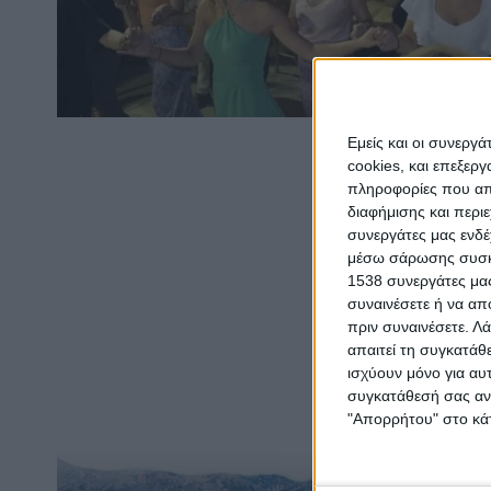
Εμείς και οι συνεργ
cookies, και επεξε
πληροφορίες που απο
διαφήμισης και περι
συνεργάτες μας ενδέ
μέσω σάρωσης συσκευ
1538 συνεργάτες μας
συναινέσετε ή να απ
πριν συναινέσετε.
Λά
απαιτεί τη συγκατάθ
ισχύουν μόνο για αυ
συγκατάθεσή σας ανά
"Απορρήτου" στο κάτ