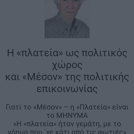
H «πλατεία» ως πολιτικός
χώρος
και «Μέσον» της πολιτικής
επικοινωνίας
Γιατί το «Μέσον» – η «Πλατεία» είναι
το MHNYMA
«Η «πλατεία» ήταν γεμάτη, με το
νόημα που ΄χε κάτι από τις φωτιές»