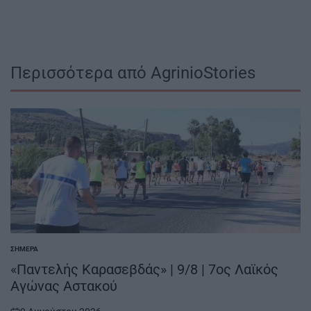
Περισσότερα από AgrinioStories
ΣΉΜΕΡΑ
POSTED
IN
«Παντελής Καρασεβδάς» | 9/8 | 7ος Λαϊκός
Αγώνας Αστακού