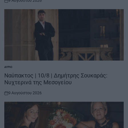
9 Αυγούστου 2026
on
ΑΎΡΙΟ
POSTED
IN
Ναύπακτος | 10/8 | Δημήτρης Σουκαράς:
Νυχτερινά της Μεσογείου
9 Αυγούστου 2026
on