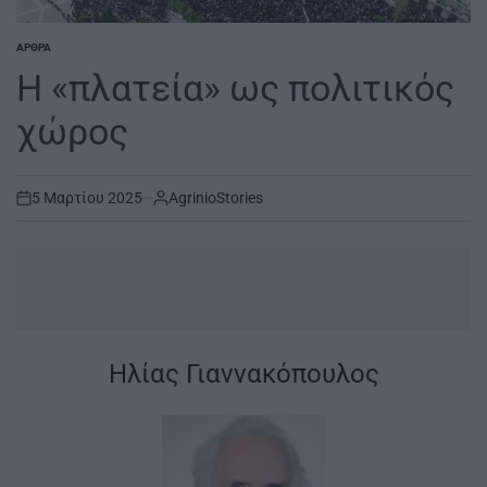
ΆΡΘΡΑ
POSTED
IN
H «πλατεία» ως πολιτικός
χώρος
5 Μαρτίου 2025
AgrinioStories
on
.
Ηλίας Γιαννακόπουλος