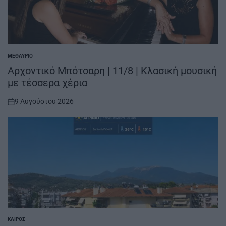
ΜΕΘΑΎΡΙΟ
POSTED
IN
Αρχοντικό Μπότσαρη | 11/8 | Κλασική μουσική
με τέσσερα χέρια
9 Αυγούστου 2026
on
ΚΑΙΡΌΣ
POSTED