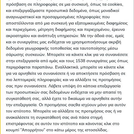
χώρος είναι πολυπαραγοντικός και πολυσήμαντος.
πρόσβαση σε πληροφορίες σε μια συσκευή, όπως τα cookies,
Δεν εξυπηρετεί μόνον ανάγκες πολεοδομικές,
και επεξεργαζόμαστε προσωπικά δεδομένα, όπως μοναδικοί
αναγνωριστικοί και προσαρμοσμένες πληροφορίες που
αλλά και πλήθος άλλων, όπως πολιτιστικές,
αποστέλλονται από μια συσκευή για εξατομικευμένες διαφημίσεις
κοινωνικές, ιστορικές και όχι σπάνια και
και περιεχόμενο, μέτρηση διαφήμισης και περιεχομένου, έρευνα
πολιτικές.
ακροατηρίου και ανάπτυξη υπηρεσιών.
Με την άδειά σας, εμείς
και οι συνεργάτες μας ενδέχεται να χρησιμοποιήσουμε ακριβή
Η πλατεία επινοήθηκε και κατασκευάστηκε ως μία
δεδομένα γεωγραφικής τοποθεσίας και ταυτοποίησης μέσω
νομοτέλεια της κοινωνικής φύσης του ανθρώπου
σάρωσης συσκευών. Μπορείτε να κάνετε κλικ για να συναινέσετε
στην επεξεργασία από εμάς και τους 1538 συνεργάτες μας όπως
και της απότοκης επιθυμίας του να εκφραστεί
περιγράφεται παραπάνω. Εναλλακτικά, μπορείτε να κάνετε κλικ
συλλογικά μέσα από την ανθρώπινη συνεύρεση και
για να αρνηθείτε να συναινέσετε ή να αποκτήσετε πρόσβαση σε
συναναστροφή και συναγελασμό (όχι υποχρεωτικά
πιο λεπτομερείς πληροφορίες και να αλλάξετε τις προτιμήσεις
σας πριν συναινέσετε.
Λάβετε υπόψη ότι κάποια επεξεργασία
με την αρνητική του σημασία). Στην πλατεία
των προσωπικών σας δεδομένων ενδέχεται να μην απαιτεί τη
γεννιούνται, ανθοφορούν και καρπίζουν σκέψεις
συγκατάθεσή σας, αλλά έχετε το δικαίωμα να αρνηθείτε αυτήν
και ιδέες που είναι ικανές να αλλάξουν τη ζωή της
την επεξεργασία. Οι προτιμήσεις σαςθα ισχύουν μόνο για αυτόν
ανθρώπινης κοινότητας. Η πλατεία, επίσης, ως
τον ιστότοπο. Μπορείτε να αλλάξετε τις προτιμήσεις σας ή να
ανακαλέσετε τη συγκατάθεσή σας ανά πάσα στιγμή
ανοιχτός χώρος συνδέεται με γεγονότα, πράξεις,
επιστρέφοντας σε αυτόν τον ιστότοπο και κάνοντας κλικ στο
παραστάσεις και βιώματα που πολλές φορές
κουμπί "Απορρήτου" στο κάτω μέρος της ιστοσελίδας.