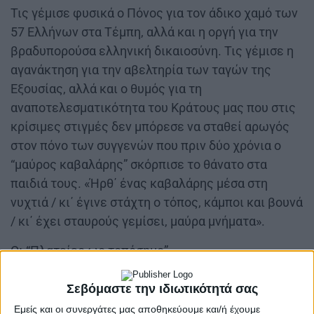
Τις γέμισε φυσικά ο Πόνος για τον άδικο χαμό των
57 Ελλήνων στα Τέμπη, αλλά και η οργή για την
βραδυπορούσα ελληνική δικαιοσύνη. Τις γέμισε η
αγανάκτηση για την αβελτηρία των ταγών της
Εξουσίας, αλλά και ο θυμός για τη
αναποτελεσματικότητα του Κράτους μας που στις
κρίσιμες στιγμές δεν μπόρεσε να σταθεί αρωγός
στον πόνο των συγγενών που πριν δύο χρόνια ο
“μαύρος καβαλάρης” σκόρπισε το θάνατο στα
παιδιά τους. «Ήρθ΄ ένας καβαλάρης μέσα στη
νυχτιά / κι΄ έγινε στάχτη ο τόπος, κάμποι και βουνά
/ κι΄ έχει σταυρούς γεμίσει, μαύρα μνήματα».
Οι “Πλατείες ως τοπόσημο”
Να, λοιπόν, που οι πλατείες γέμισαν πάλι κόσμο
Σεβόμαστε την ιδιωτικότητά σας
υπενθυμίζοντάς μας πως αυτός ο πολεοδομικός
Εμείς και οι συνεργάτες μας αποθηκεύουμε και/ή έχουμε