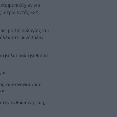
ν συμβασιούχων για
 ιατροί εντός ΕΣΥ,
ς, με τις ευλογίες και
υς άλλωστε συνέβαλαν
να βάλει πολύ βαθιά το
ι!!!
ος των αναγκών και
!!!
αι την ανθρώπινη ζωή,