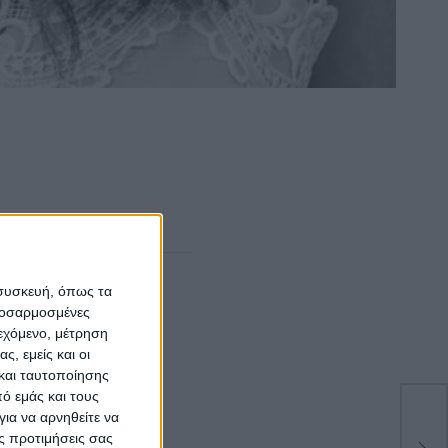
 συσκευή, όπως τα
προσαρμοσμένες
ιεχόμενο, μέτρηση
ς, εμείς και οι
και ταυτοποίησης
ό εμάς και τους
ια να αρνηθείτε να
Ολ
ς προτιμήσεις σας