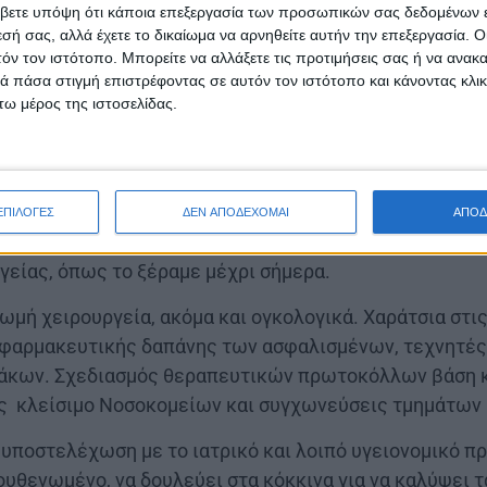
βετε υπόψη ότι κάποια επεξεργασία των προσωπικών σας δεδομένων ε
εσή σας, αλλά έχετε το δικαίωμα να αρνηθείτε αυτήν την επεξεργασία. 
της 
Βάνας Πατρινού
τόν τον ιστότοπο. Μπορείτε να αλλάξετε τις προτιμήσεις σας ή να ανακα
 πάσα στιγμή επιστρέφοντας σε αυτόν τον ιστότοπο και κάνοντας κλι
ω μέρος της ιστοσελίδας.
ργό-έμπορο Υγείας, η ΝΔ προωθεί τα σχέδια για την α
ό καιρό και που η πανδημία καθυστέρησε μεν την πλήρ
ΕΠΙΛΟΓΕΣ
ΔΕΝ ΑΠΟΔΕΧΟΜΑΙ
ΑΠΟΔ
εριθώριο στην κυβέρνηση για να αρχίσει να ξηλώνει τ
γείας, όπως το ξέραμε μέχρι σήμερα.
ωμή χειρουργεία, ακόμα και ογκολογικά. Χαράτσια στι
 φαρμακευτικής δαπάνης των ασφαλισμένων, τεχνητές
μάκων. Σχεδιασμός θεραπευτικών πρωτοκόλλων βάση κ
 κλείσιμο Νοσοκομείων και συγχωνεύσεις τμημάτων κ
υποστελέχωση με το ιατρικό και λοιπό υγειονομικό π
θενωμένο, να δουλεύει στα κόκκινα για να καλύψει τα