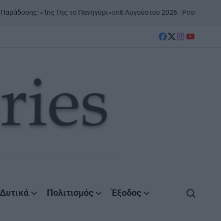
on
6 Αυγούστου 2026
Posted by
AgrinioStories
«Της Γης το Πανηγύρι»
ΞΗ
PO
IN
facebook
Twitter
instagram
YouTube
Δυτικά
Πολιτισμός
Έξοδος