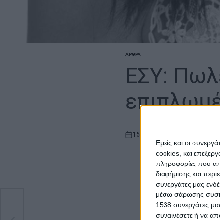
ΆΡΘΡΑ
POSTED
IN
ΕΣΥ: Πωλ
επιπλωμέ
15 Μαΐου 2024
AgrinioSt
on
Εμείς και οι συνεργ
cookies, και επεξε
πληροφορίες που απο
διαφήμισης και περι
συνεργάτες μας ενδέ
μέσω σάρωσης συσκευ
1538 συνεργάτες μας
συναινέσετε ή να απ
e