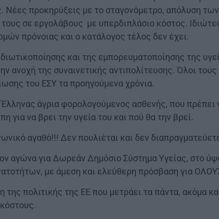
. Νέες προκηρύξεις με το σταγονόμετρο, απόλυση τω
τους σε εργολάβους με υπερδιπλάσιο κόστος. Ιδιώτες
ομών πρόνοιας και ο κατάλογος τέλος δεν έχει.
ιδιωτικοποίησης και της εμπορευματοποίησης της υγεία
 την ανοχή της συναινετικής αντιπολίτευσης. Όλοι το
ξίωσης του ΕΣΥ τα προηγούμενα χρόνια.
ο Έλληνας άγρια φορολογούμενος ασθενής, που πρέπει 
πη για να βρει την υγεία του και πού θα την βρεί.
νωνικό αγαθό!!! Δεν πουλιέται και δεν διαπραγματεύετα
ον αγώνα για Δωρεάν Δημόσιο Σύστημα Υγείας, στο ύψ
ατοτήτων, με άμεση και ελεύθερη πρόσβαση για ΟΛΟΥΣ
η της πολιτικής της ΕΕ που μετράει τα πάντα, ακόμα κ
 κόστους.