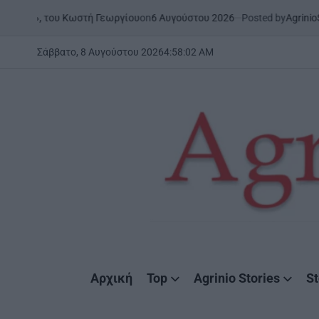
Skip
on
6 Αυγούστου 2026
Posted by
AgrinioStories
ου Κωστή Γεωργίου
ΉΠΕΙΡΟΣ
to
POSTED
IN
content
Σάββατο, 8 Αυγούστου 2026
4
:
58
:
03
AM
AgrinioStories
Αρχική
Top
Agrinio Stories
St