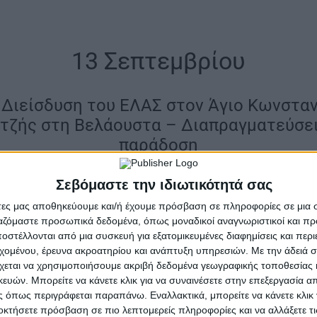
13 Σεπτεμβρίου
 Διείσδυση του ΕΛΑΣ στον Άγιο Κωνστα
ατζής στη Βελάουστα – Διαπραγματεύσει
παράδοση
1962: Νεκροψία νεκροτομή του Δ. Βλάχο
Σεβόμαστε την ιδιωτικότητά σας
άτες μας αποθηκεύουμε και/ή έχουμε πρόσβαση σε πληροφορίες σε μια
1944
ργαζόμαστε προσωπικά δεδομένα, όπως μοναδικοί αναγνωριστικοί και 
στέλλονται από μια συσκευή για εξατομικευμένες διαφημίσεις και περ
εχομένου, έρευνα ακροατηρίου και ανάπτυξη υπηρεσιών.
Με την άδειά σα
3ης του Σεπτέμβρη, ο Θόδωρος Καλλίνος και ο Θανάση
χεται να χρησιμοποιήσουμε ακριβή δεδομένα γεωγραφικής τοποθεσίας 
σης του 1/42 Τάγματος του ΕΛΑΣ, στη Βελάουστα, όπο
ών. Μπορείτε να κάνετε κλικ για να συναινέσετε στην επεξεργασία απ
α συνεκτιμήθηκαν τα δεδομένα και εξετάστηκαν όλες 
 όπως περιγράφεται παραπάνω. Εναλλακτικά, μπορείτε να κάνετε κλικ γ
οκτήσετε πρόσβαση σε πιο λεπτομερείς πληροφορίες και να αλλάξετε τι
της πόλης. Σ’ αυτή αποφασίστηκε, να ζητηθεί από τη Με