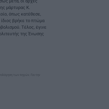
σως μετά, οι αρχές
της μάρτυρας Κ.
οίο, όπως κατέθεσε,
 ίδιος βρήκε το πτώμα
βολισμού. Τέλος, έγινε
ολιτευτής της Ένωσης
νολόγηση των πηγών. Για την