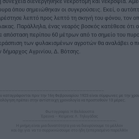
 συνέχεια διενεργήθηκε νεκροτομή και νεκροψία. Αμέ
υρα όπου σημειώθηκαν οι συγκρούσεις. Εκεί, ο αυτόπ
έστησε λεπτό προς λεπτό τη σκηνή του φόνου, τον οπ
ακας. Παράλληλα, ένας νεαρός βοσκός κατέθεσε ότι ο
σε απόσταση περίπου 60 μέτρων από το σημείο του πυρο
περάσπιση των φυλακισμένων αγροτών θα αναλάβει ο π
 δήμαρχος Αγρινίου, Δ. Βότσης.
—————————————————————————————————–
υ καταγράφονται πριν την 16η Φεβρουαρίου 1923 είναι σύμφωνες με την χρο
νολόγηση πρέπει στην αντίστοιχη χρονολογία να προστεθούν 13 μέρες.
Φωτογραφία: Η Βελάουστα
Έρευνα – Κείμενα: Λ. Τηλιγάδας
——————————————————————————————-
Η μνήμη είναι μια δυνατότητα για να διευρύνουμε το μέλλον
και όχι για να το συρρικνώσουμε στο ήδη ξεπερασμένο παρελθόν