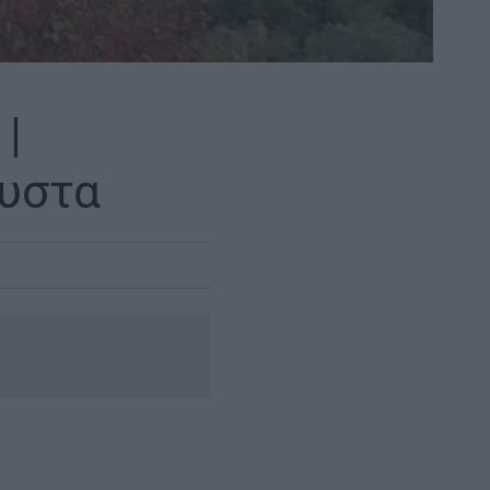
|
ουστα