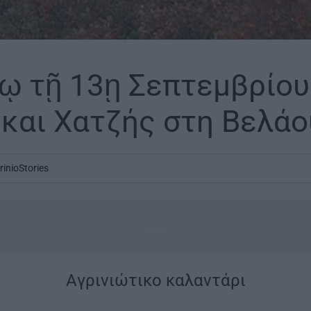
ῳ τῇ 13ῃ Σεπτεμβρίου 
 και Χατζής στη Βελά
rinioStories
...
Aγρινιώτικο καλαντάρι