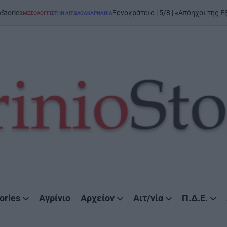
Ξενοκράτειο | 5/8 | «Απόηχοι της Εξόδου»: μεγάλη έ
ΤΗΝ ΑΙΤΩΛΟΑΚΑΡΝΑΝΊΑ
ories
Αγρίνιο
Αρχείον
Αιτ/νία
Π.Δ.Ε.