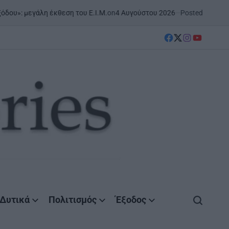
on
4 Αυγούστου 2026
Posted by
AgrinioStories
κθεση του Ε.Ι.Μ.
ΝΑΥΠΑΚΤΊΑ
POSTED
IN
facebook
Twitter
instagram
YouTube
Δυτικά
Πολιτισμός
Έξοδος