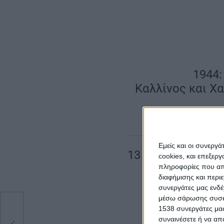
1944:
Καλλίνος και Χ
Εμείς και οι συνεργ
13 Σεπτεμβρίου 
cookies, και επεξε
πληροφορίες που απο
διαφήμισης και περι
Το μεσημέρι της 1
συνεργάτες μας ενδέ
σταθμό της διοίκη
μέσω σάρωσης συσκευ
σύσκεψη στην οποί
1538 συνεργάτες μας
συναινέσετε ή να απ
για την κατάληψη 