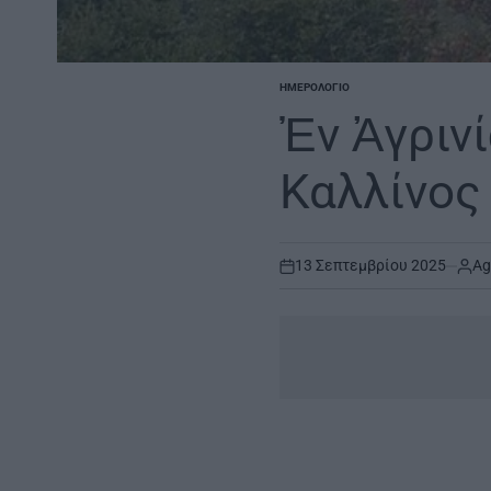
ΗΜΕΡΟΛΌΓΙΟ
POSTED
IN
Ἐν Ἀγρινί
Καλλίνος
13 Σεπτεμβρίου 2025
Ag
on