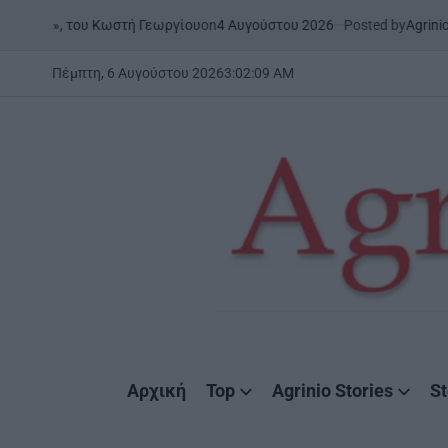
Skip
on
4 Αυγούστου 2026
Posted by
AgrinioStories
Κωστή Γεωργίου
ΜΕΣΟΛΌΓΓΙ
Σ
to
POSTED
IN
content
Πέμπτη, 6 Αυγούστου 2026
3
:
02
:
11
AM
AgrinioStories
Αρχική
Top
Agrinio Stories
St