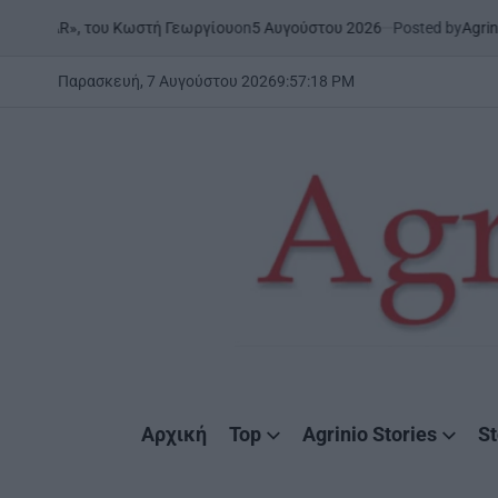
Skip
on
5 Αυγούστου 2026
Posted by
AgrinioStories
ου Κωστή Γεωργίου
ΞΗΡΟΜΕΡ
to
POSTED
IN
content
Παρασκευή, 7 Αυγούστου 2026
9
:
57
:
19
PM
AgrinioStories
Αρχική
Top
Agrinio Stories
St