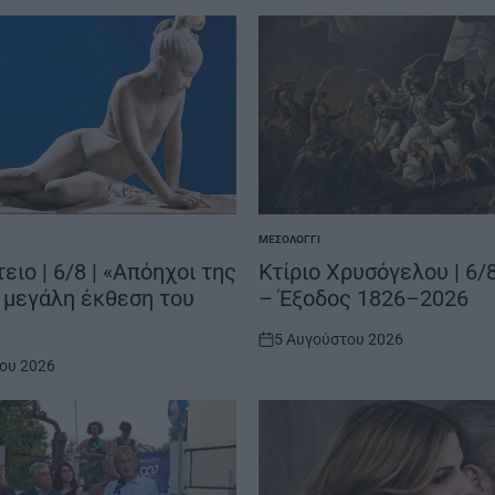
ΜΕΣΟΛΌΓΓΙ
POSTED
IN
ειο | 6/8 | «Απόηχοι της
Κτίριο Χρυσόγελου | 6/8 
 μεγάλη έκθεση του
– Έξοδος 1826–2026
5 Αυγούστου 2026
on
ου 2026