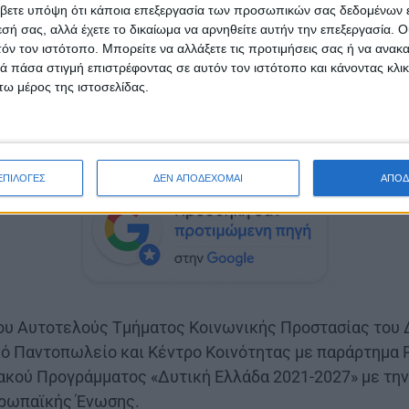
Αγίου Θωμά: 27/3/2025
βετε υπόψη ότι κάποια επεξεργασία των προσωπικών σας δεδομένων ε
εσή σας, αλλά έχετε το δικαίωμα να αρνηθείτε αυτήν την επεξεργασία. 
τόν τον ιστότοπο. Μπορείτε να αλλάξετε τις προτιμήσεις σας ή να ανακα
σεων εντάσσεται στο γενικότερο σχεδιασμό των Κοιν
 πάσα στιγμή επιστρέφοντας σε αυτόν τον ιστότοπο και κάνοντας κλι
ολογγίου για ευαισθητοποίηση και παροχή ενημέρωση
ω μέρος της ιστοσελίδας.
για θέματα που απασχολούν τον μαθητικό πληθυσμό, οι 
 την ΦΟ-ΒΙΑ
», που είχε ως θέμα τον σχολικό εκφοβισμ
ικό.
ΕΠΙΛΟΓΕΣ
ΔΕΝ ΑΠΟΔΕΧΟΜΑΙ
ΑΠΟΔ
ου Αυτοτελούς Τμήματος Κοινωνικής Προστασίας του 
ό Παντοπωλείο και Κέντρο Κοινότητας με παράρτημα Ρ
ιακού Προγράμματος «Δυτική Ελλάδα 2021-2027» με τη
υρωπαϊκής Ένωσης.