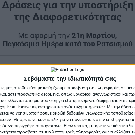
Δράσεις για την υποστήριξη
της Διαφορετικότητας
Με αφορμή την
21η Μαρτίου,
Παγκόσμια Ημέρα κατά του Ρατσισμού
νωνικών Δομών του Δήμου Ιερής Πόλης Μεσολογγίου
σ
ές, με θέμα την
«Υποστήριξη στη Διαφορετικότητα»
,
Σεβόμαστε την ιδιωτικότητά σας
μέρα κατά του Ρατσισμού
.
άτες μας αποθηκεύουμε και/ή έχουμε πρόσβαση σε πληροφορίες σε μια
ργαζόμαστε προσωπικά δεδομένα, όπως μοναδικοί αναγνωριστικοί και 
μερωτικών δράσεων θα πραγματοποιηθεί ως εξής:
στέλλονται από μια συσκευή για εξατομικευμένες διαφημίσεις και περ
εχομένου, έρευνα ακροατηρίου και ανάπτυξη υπηρεσιών.
Με την άδειά σα
λείοΠενταλόφου: 17/3/2025
χεται να χρησιμοποιήσουμε ακριβή δεδομένα γεωγραφικής τοποθεσίας 
ιτωλικού: 18/3/2025
ών. Μπορείτε να κάνετε κλικ για να συναινέσετε στην επεξεργασία απ
Μεσολογγίου: 19/3/2025
 όπως περιγράφεται παραπάνω. Εναλλακτικά, μπορείτε να κάνετε κλικ γ
λείο ΑγίουΘωμά: 20/3/2025
οκτήσετε πρόσβαση σε πιο λεπτομερείς πληροφορίες και να αλλάξετε τι