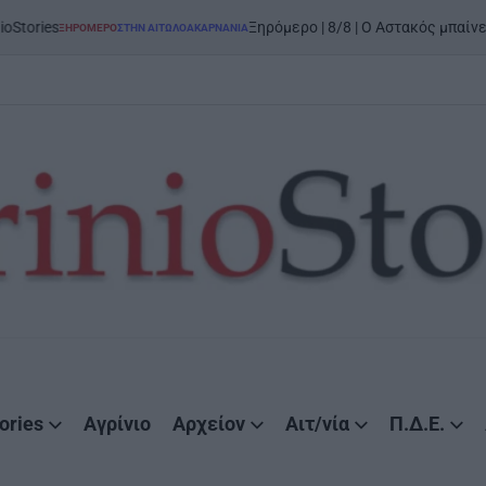
on
5
Ξηρόμερο | 8/8 | Ο Αστακός μπαίνει στον χορό
Ο
ΣΤΗΝ ΑΙΤΩΛΟΑΚΑΡΝΑΝΊΑ
ories
Αγρίνιο
Αρχείον
Αιτ/νία
Π.Δ.Ε.