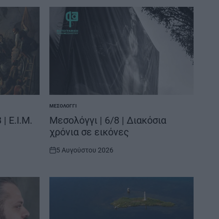
ΜΕΣΟΛΌΓΓΙ
POSTED
IN
| Ε.Ι.Μ.
Μεσολόγγι | 6/8 | Διακόσια
χρόνια σε εικόνες
5 Αυγούστου 2026
on