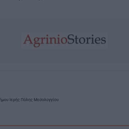
ήμου Ιερής Πόλης Μεσολογγίου