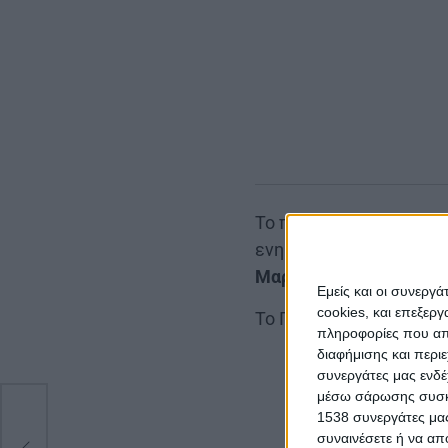
Το προσωπικό των
Κοι
ενημέρωσης προς μαθητ
Μαρτίου, Παγκόσμια Η
Εμείς και οι συνεργ
cookies, και επεξε
Το Πρόγραμμα των ενη
πληροφορίες που απο
διαφήμισης και περι
Δημοτικό Σχο
συνεργάτες μας ενδέ
2ο Δημοτικό Α
μέσω σάρωσης συσκευ
3ο Δημοτικό 
1538 συνεργάτες μας
Δημοτικό Σχο
συναινέσετε ή να απ