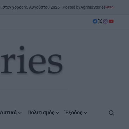
 Αυγούστου 2026
Posted by
AgrinioStories
Ξ
ΜΕΣΟΛΌΓΓΙ
ΣΤΗΝ ΑΙΤΩΛΟΑΚΑΡΝΑΝΊΑ
POSTED
IN
facebook
Twitter
instagram
YouTube
Δυτικά
Πολιτισμός
Έξοδος