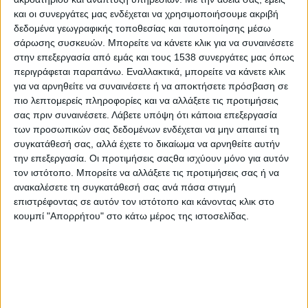
δημόσιας διοίκησης απόλυση από την εργασία του
και οι συνεργάτες μας ενδέχεται να χρησιμοποιήσουμε ακριβή
ως εκπαιδευτικό – υπάλληλο του Υπουργείου
δεδομένα γεωγραφικής τοποθεσίας και ταυτοποίησης μέσω
Παιδείας, Θρησκευμάτων και Αθλητισμού, του επί
σάρωσης συσκευών. Μπορείτε να κάνετε κλικ για να συναινέσετε
σειρά ετών μέλους του Α΄ και Β΄ βαθμού
στην επεξεργασία από εμάς και τους 1538 συνεργάτες μας όπως
περιγράφεται παραπάνω. Εναλλακτικά, μπορείτε να κάνετε κλικ
αυτοδιοίκησης κ. Παναγιώτη Κατσούλη.
για να αρνηθείτε να συναινέσετε ή να αποκτήσετε πρόσβαση σε
πιο λεπτομερείς πληροφορίες και να αλλάξετε τις προτιμήσεις
Μια καταδικαστική απόφαση αναφερόμενη σε έναν
σας πριν συναινέσετε.
Λάβετε υπόψη ότι κάποια επεξεργασία
εκπαιδευτικό με τριακονταετή αψεγάδιαστη
των προσωπικών σας δεδομένων ενδέχεται να μην απαιτεί τη
προϋπηρεσία και ευρύτερη κοινωνική προσφορά,
συγκατάθεσή σας, αλλά έχετε το δικαίωμα να αρνηθείτε αυτήν
την επεξεργασία. Οι προτιμήσεις σαςθα ισχύουν μόνο για αυτόν
στον οποίο αποδόθηκε η κατηγορία για το αδίκημα
τον ιστότοπο. Μπορείτε να αλλάξετε τις προτιμήσεις σας ή να
της «παράβασης καθήκοντος» μετά από μήνυση
ανακαλέσετε τη συγκατάθεσή σας ανά πάσα στιγμή
ιδιώτη το 2015, για το οποίο απαλλάχθηκε
επιστρέφοντας σε αυτόν τον ιστότοπο και κάνοντας κλικ στο
πρωτοδίκως και καταδικάστηκε εφετειακά σε έξι
κουμπί "Απορρήτου" στο κάτω μέρος της ιστοσελίδας.
μήνες με τριετή αναστολή.
“Αδίκημα” το οποίο φέρεται ότι διαπράχθηκε κατά
τη διάρκεια της θητείας του ως Δήμαρχος Ιεράς
Πόλεως Μεσολογγίου τη χρονική περίοδο 2011 –