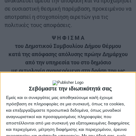
ανακαλέσει άμεσα την απόφαση και να προχωρήσει
σε ουσιαστική θεσμική παρέμβαση, προκειμένου να
αποτραπεί η στοχοποίηση αιρετών για τις
πολιτικές τους αποφάσεις.
Ψ Η Φ Ι Σ Μ Α
του Δημοτικού Συμβουλίου Δήμου Θέρμου
κατά της απόφασης απόλυσης πρώην Δημάρχου
από την υπηρεσία του στο δημόσιο
με αιτιολογία αναφερόμενη στη δράση του ως
αιρετού
Σεβόμαστε την ιδιωτικότητά σας
Το Δημοτικό Συμβούλιο Θέρμου στη συνεδρίασή
Εμείς και οι συνεργάτες μας αποθηκεύουμε και/ή έχουμε
του της 28ης Απριλίου 2025 εξέδωσε, με τη
πρόσβαση σε πληροφορίες σε μια συσκευή, όπως τα cookies,
41/2025 Απόφασή του, το παρακάτω ψήφισμα:
και επεξεργαζόμαστε προσωπικά δεδομένα, όπως μοναδικοί
αναγνωριστικοί και προσαρμοσμένες πληροφορίες που
«Το Δημοτικό Συμβούλιο Θέρμου θεωρεί
αποστέλλονται από μια συσκευή για εξατομικευμένες διαφημίσεις
παντελώς άδικη την πρωτοφανή στα χρονικά της
και περιεχόμενο, μέτρηση διαφήμισης και περιεχομένου, έρευνα
ακροατηρίου και ανάπτυξη υπηρεσιών.
Με την άδειά σας, εμείς