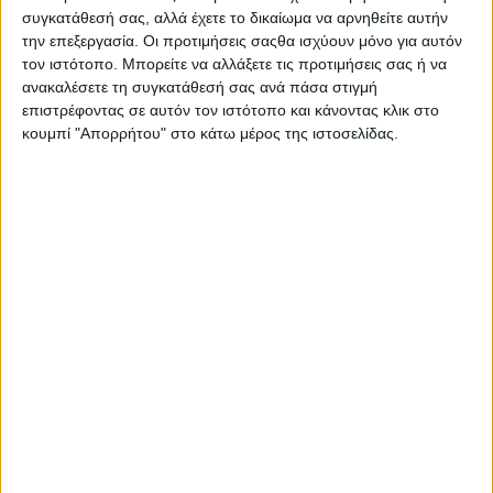
πολίτης εκτροπή.
συγκατάθεσή σας, αλλά έχετε το δικαίωμα να αρνηθείτε αυτήν
την επεξεργασία. Οι προτιμήσεις σαςθα ισχύουν μόνο για αυτόν
Στη Μεσσηνία, υψηλός κίνδυνος πυρκαγιάς:
τον ιστότοπο. Μπορείτε να αλλάξετε τις προτιμήσεις σας ή να
ανακαλέσετε τη συγκατάθεσή σας ανά πάσα στιγμή
απαγορεύεται η κυκλοφορία στα δάση, όχι
επιστρέφοντας σε αυτόν τον ιστότοπο και κάνοντας κλικ στο
όμως και η πολιτική ξηρασία. Γενικά
κουμπί "Απορρήτου" στο κάτω μέρος της ιστοσελίδας.
προβλέπεται λιακάδα για τους μηχανισμούς
και καύσωνας για τους πολίτες.
Ελλάδα
Το φαινόμενο σήμερα είναι πανελλαδικό: ο
καιρός θα είναι γενικά αίθριος, με λίγες
νεφώσεις το μεσημέρι στα ηπειρωτικά, για να
θυμόμαστε ότι ακόμα κι όταν όλα φαίνονται
καθαρά, κάτι μαζεύεται από πάνω μας. Στα
ορεινά θα πέσουν τοπικοί όμβροι και
μεμονωμένες καταιγίδες, ενώ το βράδυ