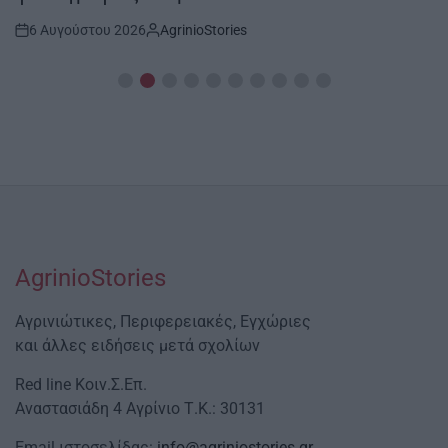
6 Αυγούστου 2026
AgrinioStories
Post
By:
Date
AgrinioStories
Αγρινιώτικες, Περιφερειακές, Εγχώριες
και άλλες ειδήσεις μετά σχολίων
Red line Κοιν.Σ.Επ.
Αναστασιάδη 4 Αγρίνιο Τ.Κ.: 30131
Email ιστοσελίδας:
info@agriniostories.gr