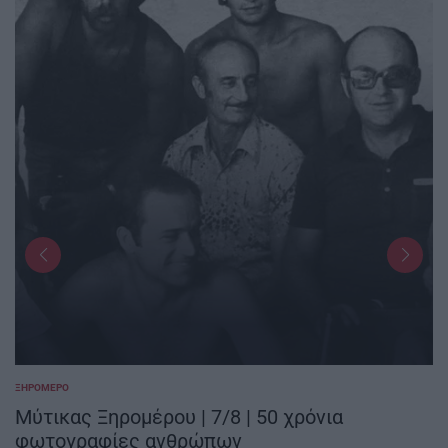
ΞΗΡΟΜΕΡΟ
POSTED
IN
Μύτικας Ξηρομέρου | 7/8 | 50 χρόνια
φωτογραφίες ανθρώπων