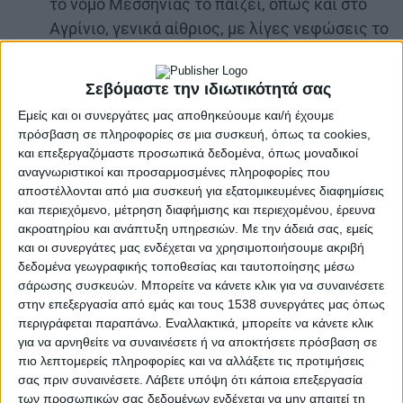
το νομό Μεσσηνίας το παίζει, όπως και στο
Αγρίνιο, γενικά αίθριος, με λίγες νεφώσεις το
μεσημέρι στα ηπειρωτικά, μπας και κρυφτεί
λίγο η ντροπή, δυτικούς βορειοδυτικούς
Σεβόμαστε την ιδιωτικότητά σας
ανέμους 3 με 5 μποφόρ και θερμοκρασία ως
Εμείς και οι συνεργάτες μας αποθηκεύουμε και/ή έχουμε
34, τοπικά 35 βαθμούς.
πρόσβαση σε πληροφορίες σε μια συσκευή, όπως τα cookies,
και επεξεργαζόμαστε προσωπικά δεδομένα, όπως μοναδικοί
Στα Ιόνια, η Ζάκυνθος φιλοξενεί την ΚΕΔΕ για
αναγνωριστικοί και προσαρμοσμένες πληροφορίες που
Πολιτική Προστασία και σεισμικό κίνδυνο,
αποστέλλονται από μια συσκευή για εξατομικευμένες διαφημίσεις
δηλαδή οι δήμοι συνεδριάζουν πάνω στο
και περιεχόμενο, μέτρηση διαφήμισης και περιεχομένου, έρευνα
ακροατηρίου και ανάπτυξη υπηρεσιών.
Με την άδειά σας, εμείς
ρήγμα που οι ίδιοι λένε «αρμοδιότητες».
και οι συνεργάτες μας ενδέχεται να χρησιμοποιήσουμε ακριβή
δεδομένα γεωγραφικής τοποθεσίας και ταυτοποίησης μέσω
Στην Ήπειρο, οι καμπάνες πέφτουν στα
σάρωσης συσκευών. Μπορείτε να κάνετε κλικ για να συναινέσετε
δημαρχεία για τις χωματερές, κι ο αέρας
στην επεξεργασία από εμάς και τους 1538 συνεργάτες μας όπως
μυρίζει διοικητική αποσύνθεση με πιθανότητα
περιγράφεται παραπάνω. Εναλλακτικά, μπορείτε να κάνετε κλικ
για να αρνηθείτε να συναινέσετε ή να αποκτήσετε πρόσβαση σε
προστίμου, ενώ η Ιόνια Οδός κλείνει ρεύματα
πιο λεπτομερείς πληροφορίες και να αλλάξετε τις προτιμήσεις
για εργασίες, αποδεικνύοντας για άλλη μια
σας πριν συναινέσετε.
Λάβετε υπόψη ότι κάποια επεξεργασία
φορά ότι ο δρόμος έχει πρόγραμμα και ο
των προσωπικών σας δεδομένων ενδέχεται να μην απαιτεί τη